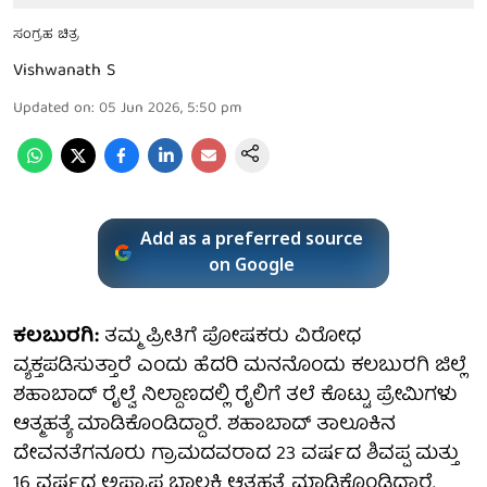
ಸಂಗ್ರಹ ಚಿತ್ರ
Vishwanath S
Updated on
:
05 Jun 2026, 5:50 pm
Add as a preferred source
on Google
ಕಲಬುರಗಿ:
ತಮ್ಮ ಪ್ರೀತಿಗೆ ಪೋಷಕರು ವಿರೋಧ
ವ್ಯಕ್ತಪಡಿಸುತ್ತಾರೆ ಎಂದು ಹೆದರಿ ಮನನೊಂದು ಕಲಬುರಗಿ ಜಿಲ್ಲೆ
ಶಹಾಬಾದ್ ರೈಲ್ವೆ ನಿಲ್ದಾಣದಲ್ಲಿ ರೈಲಿಗೆ ತಲೆ ಕೊಟ್ಟು ಪ್ರೇಮಿಗಳು
ಆತ್ಮಹತ್ಯೆ ಮಾಡಿಕೊಂಡಿದ್ದಾರೆ. ಶಹಾಬಾದ್ ತಾಲೂಕಿನ
ದೇವನತೆಗನೂರು ಗ್ರಾಮದವರಾದ 23 ವರ್ಷದ ಶಿವಪ್ಪ ಮತ್ತು
16 ವರ್ಷದ ಅಪ್ರಾಪ್ತ ಬಾಲಕಿ ಆತ್ಮಹತ್ಯೆ ಮಾಡಿಕೊಂಡಿದ್ದಾರೆ.