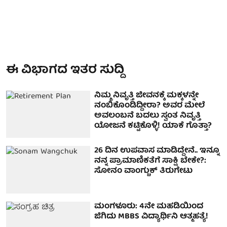
ಈ ವಿಭಾಗದ ಇತರ ಸುದ್ದಿ
ನಿಮ್ಮ ನಿವೃತ್ತಿ ಜೀವನಕ್ಕೆ ಮಕ್ಕಳನ್ನೇ
ನಂಬಿಕೊಂಡಿದ್ದೀರಾ? ಅವರ ಮೇಲೆ
ಅವಲಂಬನೆ ಬದಲು ಸ್ವಂತ ನಿವೃತ್ತಿ
ಯೋಜನೆ ಕಟ್ಟಿಕೊಳ್ಳಿ! ಯಾಕೆ ಗೊತ್ತಾ?
26 ದಿನ ಉಪವಾಸ ಮಾಡಿದ್ದೇನೆ.. ಇನ್ನೂ
ನನ್ನ ಪ್ರಾಮಾಣಿಕತೆಗೆ ಸಾಕ್ಷಿ ಬೇಕೇ?:
ಸೋನಂ ವಾಂಗ್ಚುಕ್ ತಿರುಗೇಟು
ಮಂಗಳೂರು: 4ನೇ ಮಹಡಿಯಿಂದ
ಜಿಗಿದು MBBS ವಿದ್ಯಾರ್ಥಿನಿ ಆತ್ಮಹತ್ಯೆ!