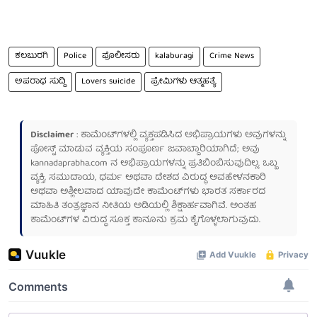
ಕಲಬುರಗಿ
Police
ಪೊಲೀಸರು
kalaburagi
Crime News
ಅಪರಾಧ ಸುದ್ದಿ
Lovers suicide
ಪ್ರೇಮಿಗಳು ಆತ್ಮಹತ್ಯೆ
Disclaimer
: ಕಾಮೆಂಟ್‌ಗಳಲ್ಲಿ ವ್ಯಕ್ತಪಡಿಸಿದ ಅಭಿಪ್ರಾಯಗಳು ಅವುಗಳನ್ನು
ಪೋಸ್ಟ್ ಮಾಡುವ ವ್ಯಕ್ತಿಯ ಸಂಪೂರ್ಣ ಜವಾಬ್ದಾರಿಯಾಗಿದೆ; ಅವು
kannadaprabha.com
ನ ಅಭಿಪ್ರಾಯಗಳನ್ನು ಪ್ರತಿಬಿಂಬಿಸುವುದಿಲ್ಲ. ಒಬ್ಬ
ವ್ಯಕ್ತಿ, ಸಮುದಾಯ, ಧರ್ಮ ಅಥವಾ ದೇಶದ ವಿರುದ್ಧ ಅವಹೇಳನಕಾರಿ
ಅಥವಾ ಅಶ್ಲೀಲವಾದ ಯಾವುದೇ ಕಾಮೆಂಟ್‌ಗಳು ಭಾರತ ಸರ್ಕಾರದ
ಮಾಹಿತಿ ತಂತ್ರಜ್ಞಾನ ನೀತಿಯ ಅಡಿಯಲ್ಲಿ ಶಿಕ್ಷಾರ್ಹವಾಗಿವೆ. ಅಂತಹ
ಕಾಮೆಂಟ್‌ಗಳ ವಿರುದ್ಧ ಸೂಕ್ತ ಕಾನೂನು ಕ್ರಮ ಕೈಗೊಳ್ಳಲಾಗುವುದು.