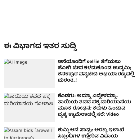
ಈ ವಿಭಾಗದ ಇತರ ಸುದ್ದಿ
ಆನೆಯೊಂದಿಗೆ selfie ತೆಗೆಯಲು
ಹೋಗಿ ಜೀವ ಕಳೆದುಕೊಂಡ ಉದ್ಯಮಿ;
ಕನಕಪುರ ವನ್ಯಜೀವಿ ಅಭಯಾರಣ್ಯದಲ್ಲಿ
ದುರಂತ..!
ಕೊಡಗು: ಅಮ್ಮಾ, ಎದ್ದೇಳಮ್ಮಾ...
ತಾಯಿಯ ಶವದ ಪಕ್ಕ ಮರಿಯಾನೆಯ
ಮೂಕ ರೋಧನೆ; ಕರುಳು ಹಿಂಡುವ
ದೃಶ್ಯ ಕ್ಯಾಮೆರಾದಲ್ಲಿ ಸೆರೆ; Video
ಕುಮ್ಕಿ ಆನೆ ಸಾವು: ಅರಣ್ಯ ಇಲಾಖೆ
ಸಿಬ್ಬಂದಿಗಳ ಕಣ್ಣೀರಿನ ವಿದಾಯ