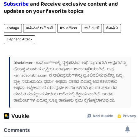
Subscribe
and Receive exclusive content and
updates on your favorite topics
Kodagu
ಐಪಿಎಸ್ ಅಧಿಕಾರಿ
IPS officer
ಆನೆ ದಾಳಿ
ಕೊಡಗು
Elephant Attack
Disclaimer
: ಕಾಮೆಂಟ್‌ಗಳಲ್ಲಿ ವ್ಯಕ್ತಪಡಿಸಿದ ಅಭಿಪ್ರಾಯಗಳು ಅವುಗಳನ್ನು
ಪೋಸ್ಟ್ ಮಾಡುವ ವ್ಯಕ್ತಿಯ ಸಂಪೂರ್ಣ ಜವಾಬ್ದಾರಿಯಾಗಿದೆ; ಅವು
kannadaprabha.com
ನ ಅಭಿಪ್ರಾಯಗಳನ್ನು ಪ್ರತಿಬಿಂಬಿಸುವುದಿಲ್ಲ. ಒಬ್ಬ
ವ್ಯಕ್ತಿ, ಸಮುದಾಯ, ಧರ್ಮ ಅಥವಾ ದೇಶದ ವಿರುದ್ಧ ಅವಹೇಳನಕಾರಿ
ಅಥವಾ ಅಶ್ಲೀಲವಾದ ಯಾವುದೇ ಕಾಮೆಂಟ್‌ಗಳು ಭಾರತ ಸರ್ಕಾರದ
ಮಾಹಿತಿ ತಂತ್ರಜ್ಞಾನ ನೀತಿಯ ಅಡಿಯಲ್ಲಿ ಶಿಕ್ಷಾರ್ಹವಾಗಿವೆ. ಅಂತಹ
ಕಾಮೆಂಟ್‌ಗಳ ವಿರುದ್ಧ ಸೂಕ್ತ ಕಾನೂನು ಕ್ರಮ ಕೈಗೊಳ್ಳಲಾಗುವುದು.