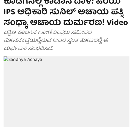
ಕೊಡಗಿನಲ್ಲಿ ಕಾಡಾನೆ ದಾಳಿ: ಹಿರಿಯ
IPS ಅಧಿಕಾರಿ ಸುನಿಲ್ ಅಚಾಯ ಪತ್ನಿ
ಸಂಧ್ಯಾ ಅಚಾಯ ದುರ್ಮರಣ! Video
ದಕ್ಷಿಣ ಕೊಡಗಿನ ಗೋಣಿಕೊಪ್ಪಲು ಸಮೀಪದ
ಕೋನನಕಟ್ಟೆಯಲ್ಲಿರುವ ಅವರ ಸ್ವಂತ ತೋಟದಲ್ಲಿ ಈ
ದುರ್ಘಟನೆ ಸಂಭವಿಸಿದೆ.