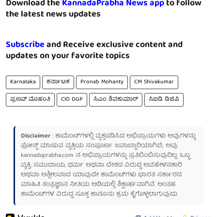
Download the
KannadaPrabha News app
to follow
the latest news updates
Subscribe
and Receive exclusive content and
updates on your favorite topics
Karnataka
ಕರ್ನಾಟಕ
Pronab Mohanty
CM Shivakumar
ಪ್ರಣವ್ ಮೊಹಂತಿ
CID DGP
ಸಿಎಂ ಶಿವಕುಮಾರ್
ಸಿಐಡಿ ಡಿಜಿಪಿ
Disclaimer
: ಕಾಮೆಂಟ್‌ಗಳಲ್ಲಿ ವ್ಯಕ್ತಪಡಿಸಿದ ಅಭಿಪ್ರಾಯಗಳು ಅವುಗಳನ್ನು
ಪೋಸ್ಟ್ ಮಾಡುವ ವ್ಯಕ್ತಿಯ ಸಂಪೂರ್ಣ ಜವಾಬ್ದಾರಿಯಾಗಿದೆ; ಅವು
kannadaprabha.com
ನ ಅಭಿಪ್ರಾಯಗಳನ್ನು ಪ್ರತಿಬಿಂಬಿಸುವುದಿಲ್ಲ. ಒಬ್ಬ
ವ್ಯಕ್ತಿ, ಸಮುದಾಯ, ಧರ್ಮ ಅಥವಾ ದೇಶದ ವಿರುದ್ಧ ಅವಹೇಳನಕಾರಿ
ಅಥವಾ ಅಶ್ಲೀಲವಾದ ಯಾವುದೇ ಕಾಮೆಂಟ್‌ಗಳು ಭಾರತ ಸರ್ಕಾರದ
ಮಾಹಿತಿ ತಂತ್ರಜ್ಞಾನ ನೀತಿಯ ಅಡಿಯಲ್ಲಿ ಶಿಕ್ಷಾರ್ಹವಾಗಿವೆ. ಅಂತಹ
ಕಾಮೆಂಟ್‌ಗಳ ವಿರುದ್ಧ ಸೂಕ್ತ ಕಾನೂನು ಕ್ರಮ ಕೈಗೊಳ್ಳಲಾಗುವುದು.