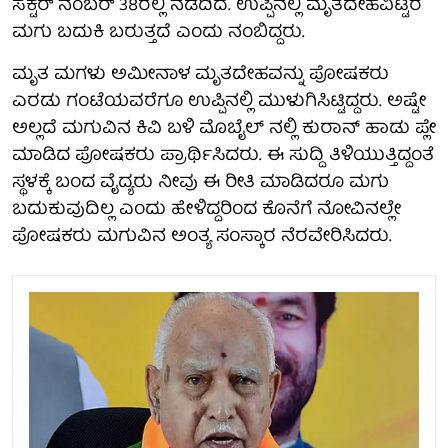
ಸೆಕ್ಟರ್ ನಂಬರ್ 38ರಲ್ಲಿ ನಡೆದಿದೆ. ಉಪ್ಪಿನಲ್ಲಿ ಮೃತದೇಹವಿಟ್ಟರೆ
ಮಗು ಬದುಕಿ ಬರುತ್ತದೆ ಎಂದು ನಂಬಿದ್ದರು.
ಮೃತ ಮಗಳು ಅಮೀನಾಳ ಮೃತದೇಹವನ್ನು ಪೋಷಕರು
ಎರಡು ಗಂಟೆಯವರೆಗೂ ಉಪ್ಪಿನಲ್ಲಿ ಮುಳುಗಿಸಿಟ್ಟಿದ್ದರು. ಅಷ್ಟೇ
ಅಲ್ಲದೆ ಮಗುವಿನ ಕಿವಿ ಬಳಿ ಮೊಬೈಲ್ ನಲ್ಲಿ ಕುರಾನ್ ಹಾಡು ಪ್ಲೇ
ಮಾಡಿದ ಪೋಷಕರು ಪ್ರಾರ್ಥಿಸಿದರು. ಈ ಸುದ್ದಿ ತಿಳಿಯುತ್ತಿದ್ದಂತೆ
ಸ್ಥಳಕ್ಕೆ ಬಂದ ವೈದ್ಯರು ನೀವು ಈ ರೀತಿ ಮಾಡಿದರೂ ಮಗು
ಬದುಕುವುದಿಲ್ಲ ಎಂದು ಹೇಳಿದ್ದರಿಂದ ಕೊನೆಗೆ ನೋವಿನಲ್ಲೇ
ಪೋಷಕರು ಮಗುವಿನ ಅಂತ್ಯ ಸಂಸ್ಕಾರ ನೆರವೇರಿಸಿದರು.