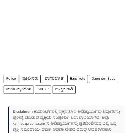
Police
ಪೊಲೀಸರು
ಬಾಗಲಕೋಟೆ
Bagalkote
Daughter Body
ಮಗಳ ಮೃತದೇಹ
Salt Pit
ಉಪ್ಪಿನ ರಾಶಿ
Disclaimer
: ಕಾಮೆಂಟ್‌ಗಳಲ್ಲಿ ವ್ಯಕ್ತಪಡಿಸಿದ ಅಭಿಪ್ರಾಯಗಳು ಅವುಗಳನ್ನು
ಪೋಸ್ಟ್ ಮಾಡುವ ವ್ಯಕ್ತಿಯ ಸಂಪೂರ್ಣ ಜವಾಬ್ದಾರಿಯಾಗಿದೆ; ಅವು
kannadaprabha.com
ನ ಅಭಿಪ್ರಾಯಗಳನ್ನು ಪ್ರತಿಬಿಂಬಿಸುವುದಿಲ್ಲ. ಒಬ್ಬ
ವ್ಯಕ್ತಿ, ಸಮುದಾಯ, ಧರ್ಮ ಅಥವಾ ದೇಶದ ವಿರುದ್ಧ ಅವಹೇಳನಕಾರಿ