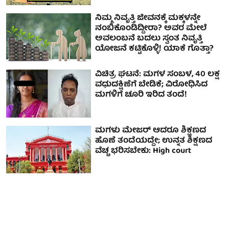
ನಿಮ್ಮ ನಿವೃತ್ತಿ ಜೀವನಕ್ಕೆ ಮಕ್ಕಳನ್ನೇ
ನಂಬಿಕೊಂಡಿದ್ದೀರಾ? ಅವರ ಮೇಲೆ
ಅವಲಂಬನೆ ಬದಲು ಸ್ವಂತ ನಿವೃತ್ತಿ
ಯೋಜನೆ ಕಟ್ಟಿಕೊಳ್ಳಿ! ಯಾಕೆ ಗೊತ್ತಾ?
ವಿಚಿತ್ರ ಘಟನೆ: ಮಗಳ ಸಂಬಳ, 40 ಲಕ್ಷ
ವಧುದಕ್ಷಿಣೆಗೆ ಬೇಡಿಕೆ; ವಿರೋಧಿಸಿದ
ಮಗಳಿಗೆ ಚೂರಿ ಇರಿದ ತಂದೆ!
ಮಗಳು ಮೇಜರ್ ಆದರೂ ಶಿಕ್ಷಣದ
ಹೊಣೆ ತಂದೆಯದ್ದೇ; ಉನ್ನತ ಶಿಕ್ಷಣದ
ವೆಚ್ಚ ಭರಿಸಬೇಕು: High court