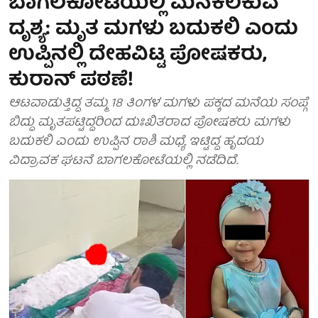
ಬಾಗಲಕೋಟೆಯಲ್ಲಿ ಮನಕಲಕುವ
ದೃಶ್ಯ: ಮೃತ ಮಗಳು ಬದುಕಲಿ ಎಂದು
ಉಪ್ಪಿನಲ್ಲಿ ದೇಹವಿಟ್ಟ ಪೋಷಕರು,
ಕುರಾನ್ ಪಠಣೆ!
ಆಟವಾಡುತ್ತಿದ್ದ ತಮ್ಮ 18 ತಿಂಗಳ ಮಗಳು ಪಕ್ಕದ ಮನೆಯ ಸಂಪ್ಗೆ
ಬಿದ್ದು ಮೃತಪಟ್ಟಿದ್ದರಿಂದ ದುಃಖಿತರಾದ ಪೋಷಕರು ಮಗಳು
ಬದುಕಲಿ ಎಂದು ಉಪ್ಪಿನ ರಾಶಿ ಮಧ್ಯೆ ಇಟ್ಟಿದ್ದ ಹೃದಯ
ವಿದ್ರಾವಕ ಘಟನೆ ಬಾಗಲಕೋಟೆಯಲ್ಲಿ ನಡೆದಿದೆ.