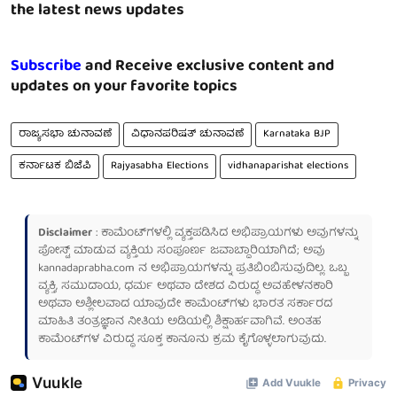
the latest news updates
Subscribe
and Receive exclusive content and
updates on your favorite topics
ರಾಜ್ಯಸಭಾ ಚುನಾವಣೆ
ವಿಧಾನಪರಿಷತ್ ಚುನಾವಣೆ
Karnataka BJP
ಕರ್ನಾಟಕ ಬಿಜೆಪಿ
Rajyasabha Elections
vidhanaparishat elections
Disclaimer
: ಕಾಮೆಂಟ್‌ಗಳಲ್ಲಿ ವ್ಯಕ್ತಪಡಿಸಿದ ಅಭಿಪ್ರಾಯಗಳು ಅವುಗಳನ್ನು
ಪೋಸ್ಟ್ ಮಾಡುವ ವ್ಯಕ್ತಿಯ ಸಂಪೂರ್ಣ ಜವಾಬ್ದಾರಿಯಾಗಿದೆ; ಅವು
kannadaprabha.com
ನ ಅಭಿಪ್ರಾಯಗಳನ್ನು ಪ್ರತಿಬಿಂಬಿಸುವುದಿಲ್ಲ. ಒಬ್ಬ
ವ್ಯಕ್ತಿ, ಸಮುದಾಯ, ಧರ್ಮ ಅಥವಾ ದೇಶದ ವಿರುದ್ಧ ಅವಹೇಳನಕಾರಿ
ಅಥವಾ ಅಶ್ಲೀಲವಾದ ಯಾವುದೇ ಕಾಮೆಂಟ್‌ಗಳು ಭಾರತ ಸರ್ಕಾರದ
ಮಾಹಿತಿ ತಂತ್ರಜ್ಞಾನ ನೀತಿಯ ಅಡಿಯಲ್ಲಿ ಶಿಕ್ಷಾರ್ಹವಾಗಿವೆ. ಅಂತಹ
ಕಾಮೆಂಟ್‌ಗಳ ವಿರುದ್ಧ ಸೂಕ್ತ ಕಾನೂನು ಕ್ರಮ ಕೈಗೊಳ್ಳಲಾಗುವುದು.