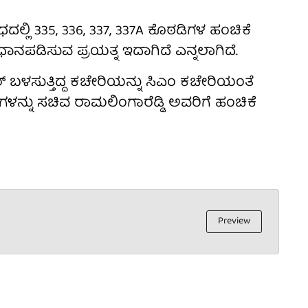
ದಲ್ಲಿ 335, 336, 337, 337A ಕೊಠಡಿಗಳ ಹಂಚಿಕೆ
ಡಿಸುವ ಪ್ರಯತ್ನ ಇದಾಗಿದೆ ಎನ್ನಲಾಗಿದೆ.
ಾರ್ ಬಳಸುತ್ತಿದ್ದ ಕಚೇರಿಯನ್ನು ಸಿಎಂ ಕಚೇರಿಯಂತೆ
ನ್ನು ಸಚಿವ ರಾಮಲಿಂಗಾರೆಡ್ಡಿ ಅವರಿಗೆ ಹಂಚಿಕೆ
Preview