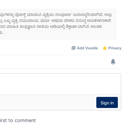
 ಅವುಗಳನ್ನು ಪೋಸ್ಟ್ ಮಾಡುವ ವ್ಯಕ್ತಿಯ ಸಂಪೂರ್ಣ ಜವಾಬ್ದಾರಿಯಾಗಿದೆ; ಅವು
ಲ್ಲ. ಒಬ್ಬ ವ್ಯಕ್ತಿ, ಸಮುದಾಯ, ಧರ್ಮ ಅಥವಾ ದೇಶದ ವಿರುದ್ಧ ಅವಹೇಳನಕಾರಿ
ಾಹಿತಿ ತಂತ್ರಜ್ಞಾನ ನೀತಿಯ ಅಡಿಯಲ್ಲಿ ಶಿಕ್ಷಾರ್ಹವಾಗಿವೆ. ಅಂತಹ
ು.