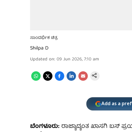
ಸಾಂದರ್ಭಿಕ ಚಿತ್ರ
Shilpa D
Updated on
:
09 Jun 2026, 7:10 am
Add as a pre
ಬೆಂಗಳೂರು:
ರಾಜ್ಯಾದ್ಯಂತ ಖಾಸಗಿ ಬಸ್ ಪ್ರ