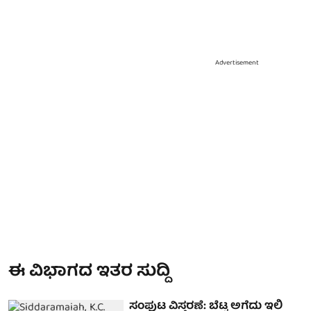
Advertisement
ಈ ವಿಭಾಗದ ಇತರ ಸುದ್ದಿ
ಸಂಪುಟ ವಿಸ್ತರಣೆ: ಬೆಟ್ಟ ಅಗೆದು ಇಲಿ