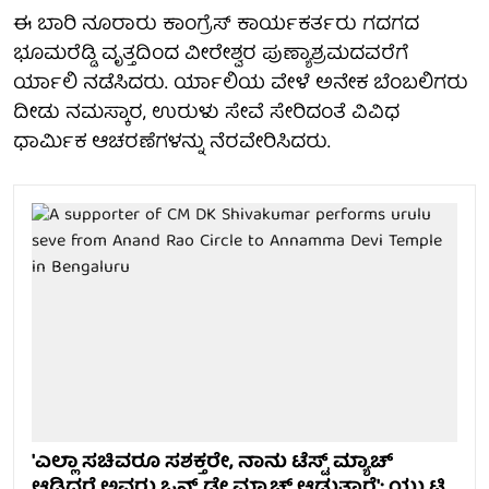
ಈ ಬಾರಿ ನೂರಾರು ಕಾಂಗ್ರೆಸ್ ಕಾರ್ಯಕರ್ತರು ಗದಗದ
ಭೂಮರೆಡ್ಡಿ ವೃತ್ತದಿಂದ ವೀರೇಶ್ವರ ಪುಣ್ಯಾಶ್ರಮದವರೆಗೆ
ರ್ಯಾಲಿ ನಡೆಸಿದರು. ರ್ಯಾಲಿಯ ವೇಳೆ ಅನೇಕ ಬೆಂಬಲಿಗರು
ದೀಡು ನಮಸ್ಕಾರ, ಉರುಳು ಸೇವೆ ಸೇರಿದಂತೆ ವಿವಿಧ
ಧಾರ್ಮಿಕ ಆಚರಣೆಗಳನ್ನು ನೆರವೇರಿಸಿದರು.
'ಎಲ್ಲಾ ಸಚಿವರೂ ಸಶಕ್ತರೇ, ನಾನು ಟೆಸ್ಟ್ ಮ್ಯಾಚ್
ಆಡಿದರೆ ಅವರು ಒನ್ ಡೇ ಮ್ಯಾಚ್ ಆಡುತ್ತಾರೆ': ಯು.ಟಿ