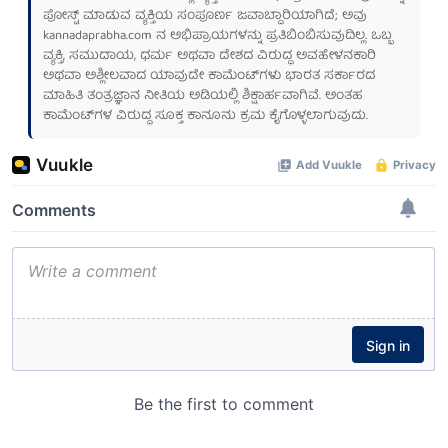
ಪೋಸ್ಟ್ ಮಾಡುವ ವ್ಯಕ್ತಿಯ ಸಂಪೂರ್ಣ ಜವಾಬ್ದಾರಿಯಾಗಿದೆ; ಅವು
kannadaprabha.com
ನ ಅಭಿಪ್ರಾಯಗಳನ್ನು ಪ್ರತಿಬಿಂಬಿಸುವುದಿಲ್ಲ. ಒಬ್ಬ
ವ್ಯಕ್ತಿ, ಸಮುದಾಯ, ಧರ್ಮ ಅಥವಾ ದೇಶದ ವಿರುದ್ಧ ಅವಹೇಳನಕಾರಿ
ಅಥವಾ ಅಶ್ಲೀಲವಾದ ಯಾವುದೇ ಕಾಮೆಂಟ್‌ಗಳು ಭಾರತ ಸರ್ಕಾರದ
ಮಾಹಿತಿ ತಂತ್ರಜ್ಞಾನ ನೀತಿಯ ಅಡಿಯಲ್ಲಿ ಶಿಕ್ಷಾರ್ಹವಾಗಿವೆ. ಅಂತಹ
ಕಾಮೆಂಟ್‌ಗಳ ವಿರುದ್ಧ ಸೂಕ್ತ ಕಾನೂನು ಕ್ರಮ ಕೈಗೊಳ್ಳಲಾಗುವುದು.