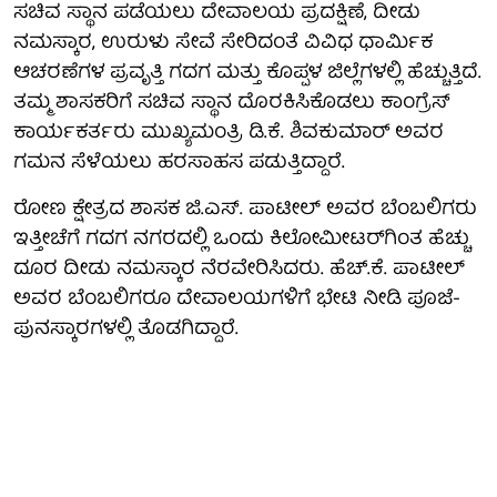
ಸಚಿವ ಸ್ಥಾನ ಪಡೆಯಲು ದೇವಾಲಯ ಪ್ರದಕ್ಷಿಣೆ, ದೀಡು
ನಮಸ್ಕಾರ, ಉರುಳು ಸೇವೆ ಸೇರಿದಂತೆ ವಿವಿಧ ಧಾರ್ಮಿಕ
ಆಚರಣೆಗಳ ಪ್ರವೃತ್ತಿ ಗದಗ ಮತ್ತು ಕೊಪ್ಪಳ ಜಿಲ್ಲೆಗಳಲ್ಲಿ ಹೆಚ್ಚುತ್ತಿದೆ.
ತಮ್ಮ ಶಾಸಕರಿಗೆ ಸಚಿವ ಸ್ಥಾನ ದೊರಕಿಸಿಕೊಡಲು ಕಾಂಗ್ರೆಸ್
ಕಾರ್ಯಕರ್ತರು ಮುಖ್ಯಮಂತ್ರಿ ಡಿ.ಕೆ. ಶಿವಕುಮಾರ್ ಅವರ
ಗಮನ ಸೆಳೆಯಲು ಹರಸಾಹಸ ಪಡುತ್ತಿದ್ದಾರೆ.
ರೋಣ ಕ್ಷೇತ್ರದ ಶಾಸಕ ಜಿ.ಎಸ್. ಪಾಟೀಲ್ ಅವರ ಬೆಂಬಲಿಗರು
ಇತ್ತೀಚೆಗೆ ಗದಗ ನಗರದಲ್ಲಿ ಒಂದು ಕಿಲೋಮೀಟರ್‌ಗಿಂತ ಹೆಚ್ಚು
ದೂರ ದೀಡು ನಮಸ್ಕಾರ ನೆರವೇರಿಸಿದರು. ಹೆಚ್.ಕೆ. ಪಾಟೀಲ್
ಅವರ ಬೆಂಬಲಿಗರೂ ದೇವಾಲಯಗಳಿಗೆ ಭೇಟಿ ನೀಡಿ ಪೂಜೆ-
ಪುನಸ್ಕಾರಗಳಲ್ಲಿ ತೊಡಗಿದ್ದಾರೆ.