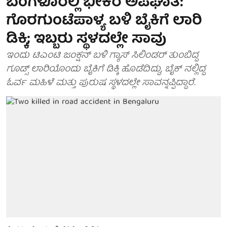
ಬೆಂಗಳೂರಲ್ಲಿ ಭೀಕರ ಅಪಘಾತ:
ಗೊರಗುಂಟೆಪಾಳ್ಯ ಬಳಿ ಬೈಕಿಗೆ ಲಾರಿ
ಡಿಕ್ಕಿ; ಇಬ್ಬರು ಸ್ಥಳದಲ್ಲೇ ಸಾವು
ಇಂದು ಟಿಎಂಟಿ ಜಂಕ್ಷನ್ ಬಳಿ ಗ್ಯಾಸ್‌ ಸಿಲಿಂಡರ್‌ ತುಂಬಿದ್ದ
ಗೂಡ್ಸ್‌ ಲಾರಿಯೊಂದು ಬೈಕಿಗೆ ಡಿಕ್ಕಿ ಹೊಡೆದಿದ್ದು, ಬೈಕ್ ನಲ್ಲಿದ್ದ
ಓರ್ವ ಮಹಿಳೆ ಮತ್ತು ಪುರುಷ ಸ್ಥಳದಲ್ಲೇ ಸಾವನ್ನಪ್ಪಿದ್ದಾರೆ.