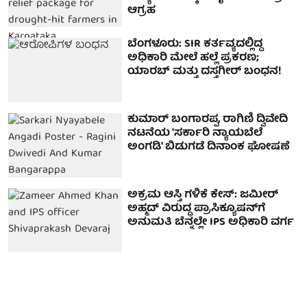
ಆಗ್ರಹ
ಬೆಂಗಳೂರು: SIR ಕರ್ತವ್ಯದಲ್ಲಿದ್ದ
ಅಧಿಕಾರಿ ಮೇಲೆ ಹಲ್ಲೆ ಪ್ರಕರಣ;
ಯಾರಬ್ ಮತ್ತು ದಸ್ತಗೀರ್ ಬಂಧನ!
ಕುಮಾರ್ ಬಂಗಾರಪ್ಪ, ರಾಗಿಣಿ ದ್ವಿವೇದಿ
ನಟನೆಯ 'ಸರ್ಕಾರಿ ನ್ಯಾಯಬೆಲೆ
ಅಂಗಡಿ' ಬಿಡುಗಡೆ ದಿನಾಂಕ ಘೋಷಣೆ
ಅಕ್ರಮ ಆಸ್ತಿ ಗಳಿಕೆ ಕೇಸ್: ಜಮೀರ್
ಅಹ್ಮದ್ ವಿರುದ್ಧ ಪ್ರಾಸಿಕ್ಯೂಷನ್‌ಗೆ
ಅನುಮತಿ ಬೆನ್ನಲ್ಲೇ IPS ಅಧಿಕಾರಿ ವರ್ಗ