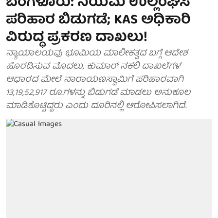
ಬೆಂಗಳೂರು: ನಿಯಮ ಉಲ್ಲಂಘಿಸಿ
ಪರಿಹಾರ ಬಿಡುಗಡೆ; KAS ಅಧಿಕಾರಿ
ವಿರುದ್ಧ ಪ್ರಕರಣ ದಾಖಲು!
ನ್ಯಾಯಾಲಯವು ಭೂಮಿಯ ಮಾಲೀಕತ್ವದ ಬಗ್ಗೆ ಆದೇಶ
ಹೊರಡಿಸುವ ಮೊದಲು, ಕುಮಾರ್ ನಕಲಿ ದಾಖಲೆಗಳ
ಆಧಾರದ ಮೇಲೆ ನಾರಾಯಣಸ್ವಾಮಿಗೆ ಪರಿಹಾರವಾಗಿ
13,19,52,917 ರೂ.ಗಳನ್ನು ಬಿಡುಗಡೆ ಮಾಡಲು ಅನುಕೂಲ
ಮಾಡಿಕೊಟ್ಟಿದ್ದರು ಎಂದು ದೂರಿನಲ್ಲಿ ಆರೋಪಿಸಲಾಗಿದೆ.