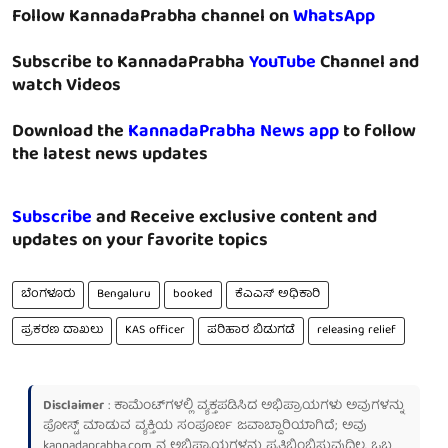
Follow KannadaPrabha channel on
WhatsApp
Subscribe to KannadaPrabha
YouTube
Channel and
watch Videos
Download the
KannadaPrabha News app
to follow
the latest news updates
Subscribe
and Receive exclusive content and
updates on your favorite topics
ಬೆಂಗಳೂರು
Bengaluru
booked
ಕೆಎಎಸ್ ಅಧಿಕಾರಿ
ಪ್ರಕರಣ ದಾಖಲು
KAS officer
ಪರಿಹಾರ ಬಿಡುಗಡೆ
releasing relief
Disclaimer
: ಕಾಮೆಂಟ್‌ಗಳಲ್ಲಿ ವ್ಯಕ್ತಪಡಿಸಿದ ಅಭಿಪ್ರಾಯಗಳು ಅವುಗಳನ್ನು
ಪೋಸ್ಟ್ ಮಾಡುವ ವ್ಯಕ್ತಿಯ ಸಂಪೂರ್ಣ ಜವಾಬ್ದಾರಿಯಾಗಿದೆ; ಅವು
kannadaprabha.com
ನ ಅಭಿಪ್ರಾಯಗಳನ್ನು ಪ್ರತಿಬಿಂಬಿಸುವುದಿಲ್ಲ. ಒಬ್ಬ