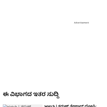
Advertisement
ಈ ವಿಭಾಗದ ಇತರ ಸುದ್ದಿ
Watch | ತರುಣ್ ತೇಜ್ಪಾಲ್ ದೋಷಿ: