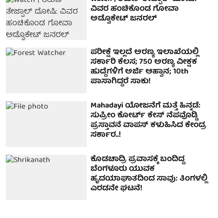
ವಿವರ ಹಂಚಿಕೊಂಡ ಗೋವಾ
ಅಡ್ವೊಕೇಟ್ ಜನರಲ್
ಪರೀಕ್ಷೆ ಇಲ್ಲದೆ ಅರಣ್ಯ ಇಲಾಖೆಯಲ್ಲಿ
ಸರ್ಕಾರಿ ಕೆಲಸ; 750 ಅರಣ್ಯ ವೀಕ್ಷಕ
ಹುದ್ದೆಗಳಿಗೆ ಅರ್ಜಿ ಆಹ್ವಾನ; 10th
ಪಾಸಾಗಿದ್ದರೆ ಸಾಕು!
Mahadayi ಯೋಜನೆಗೆ ಮತ್ತೆ ಹಿನ್ನಡೆ:
ಸುಪ್ರೀಂ ಕೋರ್ಟ್ ಕೇಸ್ ನೆಪವೊಡ್ಡಿ
ಪ್ರಸ್ತಾವನೆ ವಾಪಸ್ ಕಳುಹಿಸಿದ ಕೇಂದ್ರ
ಸರ್ಕಾರ..!
ಕೊಡಚಾದ್ರಿ ಪ್ರವಾಸಕ್ಕೆ ಬಂದಿದ್ದ
ಬೆಂಗಳೂರು ಯುವಕ
ಹೃದಯಾಘಾತದಿಂದ ಸಾವು: ತಿಂಗಳಲ್ಲಿ
ಎರಡನೇ ಘಟನೆ!