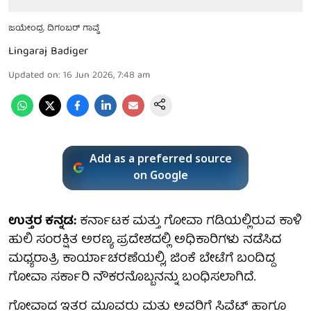
ಜಯೇಂದ್ರ ದಿಗಂಬರ್ ಗಾವ್ಡೆ
Lingaraj Badiger
Updated on
:
16 Jun 2026, 7:48 am
Add as a preferred source
on Google
ಉತ್ತರ ಕನ್ನಡ:
ಕರ್ನಾಟಕ ಮತ್ತು ಗೋವಾ ಗಡಿಯಲ್ಲಿರುವ ಕಾಳಿ
ಹುಲಿ ಸಂರಕ್ಷಿತ ಅರಣ್ಯ ಪ್ರದೇಶದಲ್ಲಿ ಅಧಿಕಾರಿಗಳು ನಡೆಸಿದ
ಮಧ್ಯರಾತ್ರಿ ಕಾರ್ಯಾಚರಣೆಯಲ್ಲಿ, ಜಿಂಕೆ ಬೇಟೆಗೆ ಬಂದಿದ್ದ
ಗೋವಾ ಸರ್ಕಾರಿ ನೌಕರನೊಬ್ಬನನ್ನು ಬಂಧಿಸಲಾಗಿದೆ.
ಗೋವಾದ ಇತರ ಮೂವರು ಮತ್ತು ಅವರಿಗೆ ಸಿವೆಟ್ ಹಾಗೂ