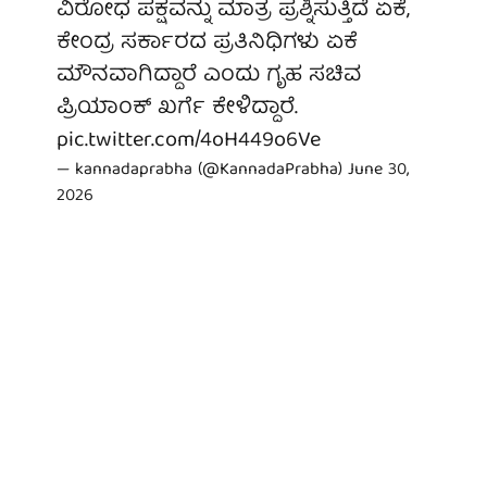
ವಿರೋಧ ಪಕ್ಷವನ್ನು ಮಾತ್ರ ಪ್ರಶ್ನಿಸುತ್ತಿದೆ ಏಕೆ,
ಕೇಂದ್ರ ಸರ್ಕಾರದ ಪ್ರತಿನಿಧಿಗಳು ಏಕೆ
ಮೌನವಾಗಿದ್ದಾರೆ ಎಂದು ಗೃಹ ಸಚಿವ
ಪ್ರಿಯಾಂಕ್ ಖರ್ಗೆ ಕೇಳಿದ್ದಾರೆ.
pic.twitter.com/4oH449o6Ve
— kannadaprabha (@KannadaPrabha)
June 30,
2026