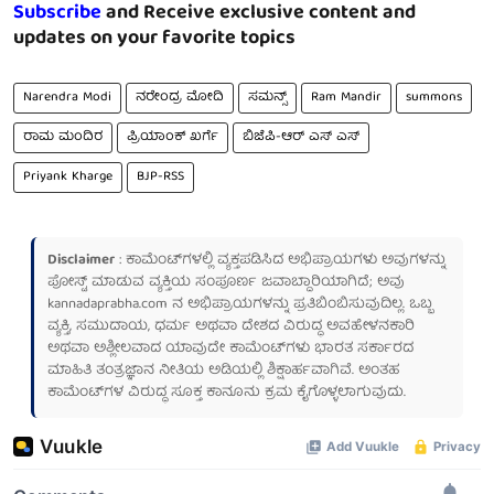
Subscribe
and Receive exclusive content and
updates on your favorite topics
Narendra Modi
ನರೇಂದ್ರ ಮೋದಿ
ಸಮನ್ಸ್
Ram Mandir
summons
ರಾಮ ಮಂದಿರ
ಪ್ರಿಯಾಂಕ್ ಖರ್ಗೆ
ಬಿಜೆಪಿ-ಆರ್ ಎಸ್ ಎಸ್
Priyank Kharge
BJP-RSS
Disclaimer
: ಕಾಮೆಂಟ್‌ಗಳಲ್ಲಿ ವ್ಯಕ್ತಪಡಿಸಿದ ಅಭಿಪ್ರಾಯಗಳು ಅವುಗಳನ್ನು
ಪೋಸ್ಟ್ ಮಾಡುವ ವ್ಯಕ್ತಿಯ ಸಂಪೂರ್ಣ ಜವಾಬ್ದಾರಿಯಾಗಿದೆ; ಅವು
kannadaprabha.com
ನ ಅಭಿಪ್ರಾಯಗಳನ್ನು ಪ್ರತಿಬಿಂಬಿಸುವುದಿಲ್ಲ. ಒಬ್ಬ
ವ್ಯಕ್ತಿ, ಸಮುದಾಯ, ಧರ್ಮ ಅಥವಾ ದೇಶದ ವಿರುದ್ಧ ಅವಹೇಳನಕಾರಿ
ಅಥವಾ ಅಶ್ಲೀಲವಾದ ಯಾವುದೇ ಕಾಮೆಂಟ್‌ಗಳು ಭಾರತ ಸರ್ಕಾರದ
ಮಾಹಿತಿ ತಂತ್ರಜ್ಞಾನ ನೀತಿಯ ಅಡಿಯಲ್ಲಿ ಶಿಕ್ಷಾರ್ಹವಾಗಿವೆ. ಅಂತಹ
ಕಾಮೆಂಟ್‌ಗಳ ವಿರುದ್ಧ ಸೂಕ್ತ ಕಾನೂನು ಕ್ರಮ ಕೈಗೊಳ್ಳಲಾಗುವುದು.