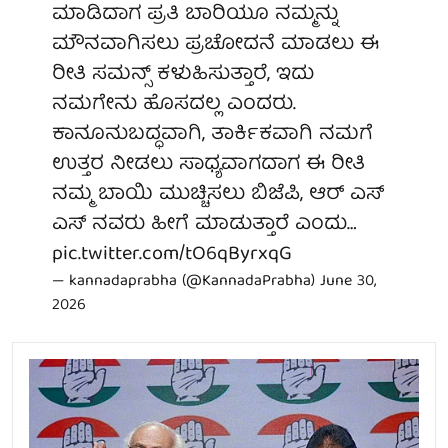
ಮಾಡಿದಾಗ ಪ್ರತಿ ಬಾರಿಯೂ ನಮ್ಮನ್ನು
ಮೌನವಾಗಿಸಲು ಪ್ರಚೋದನೆ ಮಾಡಲು ಈ
ರೀತಿ ಸಮನ್ಸ್ ಕಳುಹಿಸುತ್ತಾರೆ, ಇದು
ನಮಗೇನು ಹೊಸದಲ್ಲ ಎಂದರು.
ಕಾನೂನುಬದ್ಧವಾಗಿ, ತಾರ್ಕಿಕವಾಗಿ ನಮಗೆ
ಉತ್ತರ ನೀಡಲು ಸಾಧ್ಯವಾಗದಾಗ ಈ ರೀತಿ
ನಮ್ಮ ಬಾಯಿ ಮುಚ್ಚಿಸಲು ಬಿಜೆಪಿ, ಆರ್ ಎಸ್
ಎಸ್ ನವರು ಹೀಗೆ ಮಾಡುತ್ತಾರೆ ಎಂದು…
pic.twitter.com/tO6qByrxqG
— kannadaprabha (@KannadaPrabha)
June 30,
2026