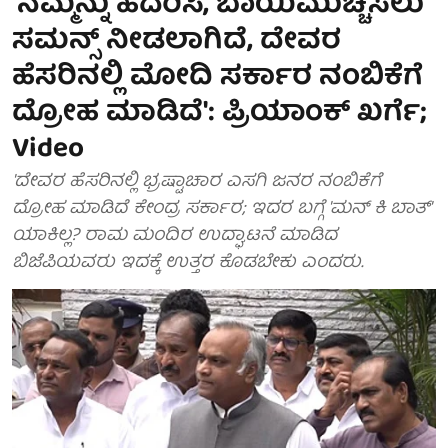
'ನಮ್ಮನ್ನು ಹೆದರಿಸಿ, ಬಾಯಿಮುಚ್ಚಿಸಲು
ಸಮನ್ಸ್ ನೀಡಲಾಗಿದೆ, ದೇವರ
ಹೆಸರಿನಲ್ಲಿ ಮೋದಿ ಸರ್ಕಾರ ನಂಬಿಕೆಗೆ
ದ್ರೋಹ ಮಾಡಿದೆ': ಪ್ರಿಯಾಂಕ್ ಖರ್ಗೆ;
Video
'ದೇವರ ಹೆಸರಿನಲ್ಲಿ ಭ್ರಷ್ಟಾಚಾರ ಎಸಗಿ ಜನರ ನಂಬಿಕೆಗೆ
ದ್ರೋಹ ಮಾಡಿದೆ ಕೇಂದ್ರ ಸರ್ಕಾರ; ಇದರ ಬಗ್ಗೆ 'ಮನ್ ಕಿ ಬಾತ್'
ಯಾಕಿಲ್ಲ? ರಾಮ ಮಂದಿರ ಉದ್ಘಾಟನೆ ಮಾಡಿದ
ಬಿಜೆಪಿಯವರು ಇದಕ್ಕೆ ಉತ್ತರ ಕೊಡಬೇಕು ಎಂದರು.