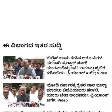
ಈ ವಿಭಾಗದ ಇತರ ಸುದ್ದಿ
'ಬಿಲ್ಕಿಸ್ ಬಾನು ಕೇಸಿನ ಆರೋಪಿಗಳ
ಪರವಾಗಿ ಪ್ರಲ್ಹಾದ್ ಜೋಶಿ
ಮಾತನಾಡಿದ್ದು ಏಕೆ? ಅವರನ್ನು ಜೈಲಿಗೆ
ಕಳಿಸಬೇಕು: ಪ್ರಿಯಾಂಕ್ ಖರ್ಗೆ; Video
'ಮೋದಿ ಸರ್ಕಾರಕ್ಕೆ ರೈತರ ಸಾಲ ಮನ್ನಾ
ಮಾಡಲು ಬಿಜೆಪಿಯವರು ಹೇಳಲಿ,
ಯಾರು ಬೇಡ ಅಂದವರು?: ಪ್ರಿಯಾಂಕ್
ಖರ್ಗೆ; Video