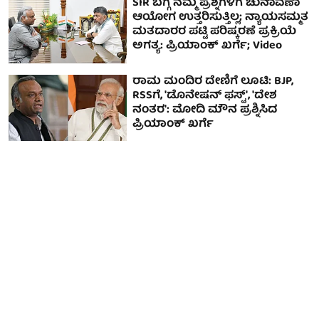
SIR ಬಗ್ಗೆ ನಮ್ಮ ಪ್ರಶ್ನೆಗಳಿಗೆ ಚುನಾವಣಾ
ಆಯೋಗ ಉತ್ತರಿಸುತ್ತಿಲ್ಲ; ನ್ಯಾಯಸಮ್ಮತ
ಮತದಾರರ ಪಟ್ಟಿ ಪರಿಷ್ಕರಣೆ ಪ್ರಕ್ರಿಯೆ
ಅಗತ್ಯ: ಪ್ರಿಯಾಂಕ್ ಖರ್ಗೆ; Video
ರಾಮ ಮಂದಿರ ದೇಣಿಗೆ ಲೂಟಿ: BJP,
RSSಗೆ, 'ಡೊನೇಷನ್ ಫಸ್ಟ್', 'ದೇಶ
ನಂತರ': ಮೋದಿ ಮೌನ ಪ್ರಶ್ನಿಸಿದ
ಪ್ರಿಯಾಂಕ್ ಖರ್ಗೆ