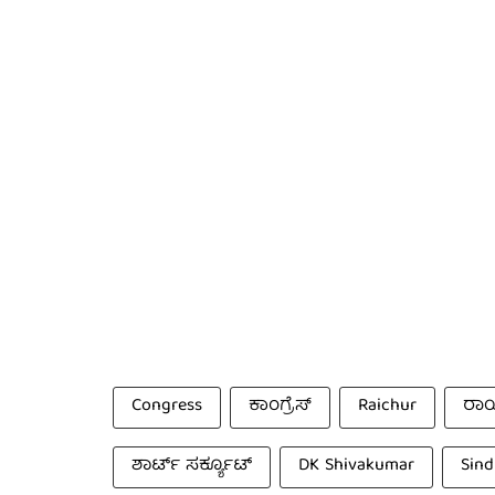
Congress
ಕಾಂಗ್ರೆಸ್
Raichur
ರಾ
ಶಾರ್ಟ್ ಸರ್ಕ್ಯೂಟ್
‪DK Shivakumar
Sin