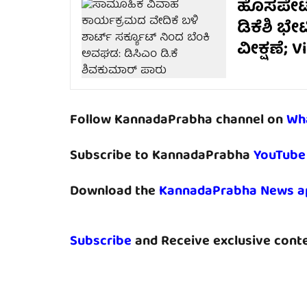
ಹೊಸಪೇಟೆ
ಡಿಕೆಶಿ ಭೇ
ವೀಕ್ಷಣೆ; V
Follow KannadaPrabha channel on
Wh
Subscribe to KannadaPrabha
YouTube
Download the
KannadaPrabha News a
Subscribe
and Receive exclusive conte