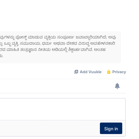
 ಅವುಗಳನ್ನು ಪೋಸ್ಟ್ ಮಾಡುವ ವ್ಯಕ್ತಿಯ ಸಂಪೂರ್ಣ ಜವಾಬ್ದಾರಿಯಾಗಿದೆ; ಅವು
ಲ್ಲ. ಒಬ್ಬ ವ್ಯಕ್ತಿ, ಸಮುದಾಯ, ಧರ್ಮ ಅಥವಾ ದೇಶದ ವಿರುದ್ಧ ಅವಹೇಳನಕಾರಿ
ಾಹಿತಿ ತಂತ್ರಜ್ಞಾನ ನೀತಿಯ ಅಡಿಯಲ್ಲಿ ಶಿಕ್ಷಾರ್ಹವಾಗಿವೆ. ಅಂತಹ
ು.