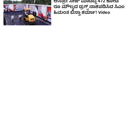
ಅಸ್ಸಾಂ: ಸೀಜ್ ಮಾಡಿದ್ದ 472 ಕೋಟಿ
ರೂ ಮೌಲ್ಯದ ಡ್ರಗ್ಸ್ ನಾಶಪಡಿಸಿದ ಸಿಎಂ
ಹಿಮಂತ ಬಿಸ್ವಾ ಶರ್ಮಾ! Video