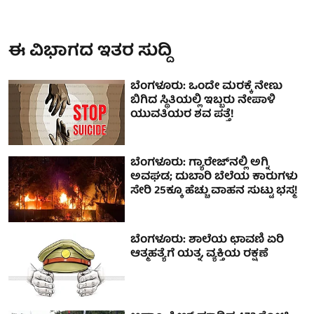
ಈ ವಿಭಾಗದ ಇತರ ಸುದ್ದಿ
ಬೆಂಗಳೂರು: ಒಂದೇ ಮರಕ್ಕೆ ನೇಣು
ಬಿಗಿದ ಸ್ಥಿತಿಯಲ್ಲಿ ಇಬ್ಬರು ನೇಪಾಳಿ
ಯುವತಿಯರ ಶವ ಪತ್ತೆ!
ಬೆಂಗಳೂರು: ಗ್ಯಾರೇಜ್‌ನಲ್ಲಿ ಅಗ್ನಿ
ಅವಘಡ; ದುಬಾರಿ ಬೆಲೆಯ ಕಾರುಗಳು
ಸೇರಿ 25ಕ್ಕೂ ಹೆಚ್ಚು ವಾಹನ ಸುಟ್ಟು ಭಸ್ಮ!
ಬೆಂಗಳೂರು: ಶಾಲೆಯ ಛಾವಣಿ ಏರಿ
ಆತ್ಮಹತ್ಯೆಗೆ ಯತ್ನ, ವ್ಯಕ್ತಿಯ ರಕ್ಷಣೆ