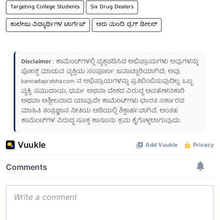
Targeting College Students
Six Drug Dealers
ಕಾಲೇಜು ವಿದ್ಯಾರ್ಥಿಗಳ ಟಾರ್ಗೆಟ್
ಆರು ಮಂದಿ ಡ್ರಗ್ ಡೀಲರ್
Disclaimer
: ಕಾಮೆಂಟ್‌ಗಳಲ್ಲಿ ವ್ಯಕ್ತಪಡಿಸಿದ ಅಭಿಪ್ರಾಯಗಳು ಅವುಗಳನ್ನು
ಪೋಸ್ಟ್ ಮಾಡುವ ವ್ಯಕ್ತಿಯ ಸಂಪೂರ್ಣ ಜವಾಬ್ದಾರಿಯಾಗಿದೆ; ಅವು
kannadaprabha.com
ನ ಅಭಿಪ್ರಾಯಗಳನ್ನು ಪ್ರತಿಬಿಂಬಿಸುವುದಿಲ್ಲ. ಒಬ್ಬ
ವ್ಯಕ್ತಿ, ಸಮುದಾಯ, ಧರ್ಮ ಅಥವಾ ದೇಶದ ವಿರುದ್ಧ ಅವಹೇಳನಕಾರಿ
ಅಥವಾ ಅಶ್ಲೀಲವಾದ ಯಾವುದೇ ಕಾಮೆಂಟ್‌ಗಳು ಭಾರತ ಸರ್ಕಾರದ
ಮಾಹಿತಿ ತಂತ್ರಜ್ಞಾನ ನೀತಿಯ ಅಡಿಯಲ್ಲಿ ಶಿಕ್ಷಾರ್ಹವಾಗಿವೆ. ಅಂತಹ
ಕಾಮೆಂಟ್‌ಗಳ ವಿರುದ್ಧ ಸೂಕ್ತ ಕಾನೂನು ಕ್ರಮ ಕೈಗೊಳ್ಳಲಾಗುವುದು.