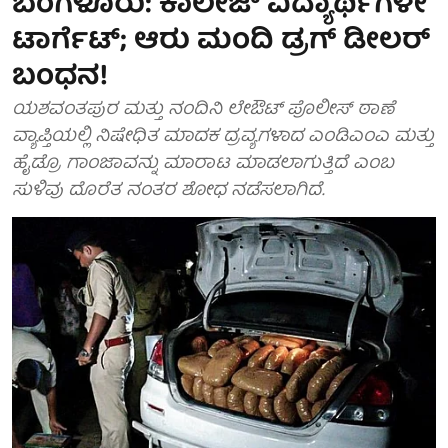
ಬೆಂಗಳೂರು: ಕಾಲೇಜ್ ವಿದ್ಯಾರ್ಥಿಗಳೇ
ಟಾರ್ಗೆಟ್; ಆರು ಮಂದಿ ಡ್ರಗ್ ಡೀಲರ್
ಬಂಧನ!
ಯಶವಂತಪುರ ಮತ್ತು ನಂದಿನಿ ಲೇಔಟ್ ಪೊಲೀಸ್ ಠಾಣೆ
ವ್ಯಾಪ್ತಿಯಲ್ಲಿ ನಿಷೇಧಿತ ಮಾದಕ ದ್ರವ್ಯಗಳಾದ ಎಂಡಿಎಂಎ ಮತ್ತು
ಹೈಡ್ರೊ ಗಾಂಜಾವನ್ನು ಮಾರಾಟ ಮಾಡಲಾಗುತ್ತಿದೆ ಎಂಬ
ಸುಳಿವು ದೊರೆತ ನಂತರ ಶೋಧ ನಡೆಸಲಾಗಿದೆ.