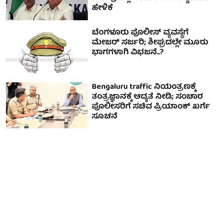
ಹೇಳಿಕೆ
ಬೆಂಗಳೂರು ಪೊಲೀಸ್ ವ್ಯವಸ್ಥೆಗೆ
ಮೇಜರ್ ಸರ್ಜರಿ; ಶೀಘ್ರದಲ್ಲೇ ಮೂರು
ಭಾಗಗಳಾಗಿ ವಿಭಜನೆ..?
Bengaluru traffic ನಿಯಂತ್ರಣಕ್ಕೆ
ತಂತ್ರಜ್ಞಾನಕ್ಕೆ ಆದ್ಯತೆ ನೀಡಿ; ಸಂಚಾರ
ಪೊಲೀಸರಿಗೆ ಸಚಿವ ಪ್ರಿಯಾಂಕ್ ಖರ್ಗೆ
ಸೂಚನೆ