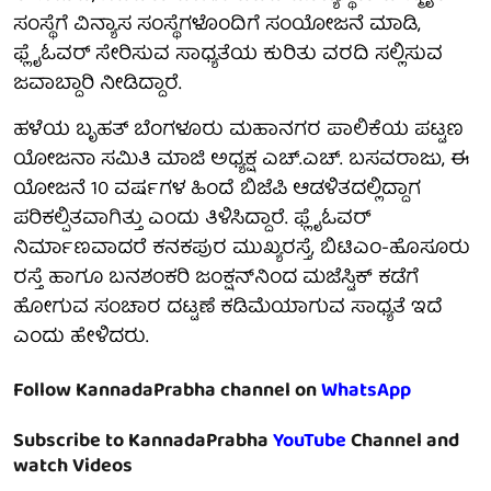
ಸಂಸ್ಥೆಗೆ ವಿನ್ಯಾಸ ಸಂಸ್ಥೆಗಳೊಂದಿಗೆ ಸಂಯೋಜನೆ ಮಾಡಿ,
ಫ್ಲೈಓವರ್ ಸೇರಿಸುವ ಸಾಧ್ಯತೆಯ ಕುರಿತು ವರದಿ ಸಲ್ಲಿಸುವ
ಜವಾಬ್ದಾರಿ ನೀಡಿದ್ದಾರೆ.
ಹಳೆಯ ಬೃಹತ್ ಬೆಂಗಳೂರು ಮಹಾನಗರ ಪಾಲಿಕೆಯ ಪಟ್ಟಣ
ಯೋಜನಾ ಸಮಿತಿ ಮಾಜಿ ಅಧ್ಯಕ್ಷ ಎಚ್.ಎಚ್. ಬಸವರಾಜು, ಈ
ಯೋಜನೆ 10 ವರ್ಷಗಳ ಹಿಂದೆ ಬಿಜೆಪಿ ಆಡಳಿತದಲ್ಲಿದ್ದಾಗ
ಪರಿಕಲ್ಪಿತವಾಗಿತ್ತು ಎಂದು ತಿಳಿಸಿದ್ದಾರೆ. ಫ್ಲೈಓವರ್
ನಿರ್ಮಾಣವಾದರೆ ಕನಕಪುರ ಮುಖ್ಯರಸ್ತೆ, ಬಿಟಿಎಂ-ಹೊಸೂರು
ರಸ್ತೆ ಹಾಗೂ ಬನಶಂಕರಿ ಜಂಕ್ಷನ್‌ನಿಂದ ಮಜೆಸ್ಟಿಕ್ ಕಡೆಗೆ
ಹೋಗುವ ಸಂಚಾರ ದಟ್ಟಣೆ ಕಡಿಮೆಯಾಗುವ ಸಾಧ್ಯತೆ ಇದೆ
ಎಂದು ಹೇಳಿದರು.
Follow KannadaPrabha channel on
WhatsApp
Subscribe to KannadaPrabha
YouTube
Channel and
watch Videos