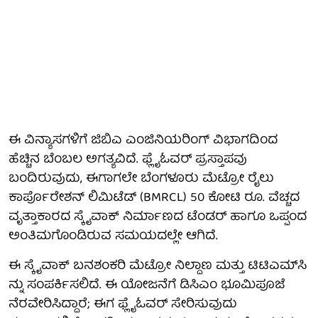
ಈ ವಿನ್ಯಾಸಗಳಿಗೆ ಜಿಬಿಎ ಎಂಜಿನಿಯರಿಂಗ್ ವಿಭಾಗದಿಂದ
ಹೆಚ್ಚಿನ ಬೆಂಬಲ ಅಗತ್ಯವಿದೆ. ಫ್ಲೈಓವರ್ ಪ್ರಸ್ತಾಪವು
ಬಂದಿರುವುದು, ಈಗಾಗಲೇ ಬೆಂಗಳೂರು ಮೆಟ್ರೋ ರೈಲು
ಕಾರ್ಪೊರೇಶನ್ ಲಿಮಿಟೆಡ್ (BMRCL) 50 ಕೋಟಿ ರೂ. ವೆಚ್ಚದ
ವೃತ್ತಾಕಾರದ ಸ್ಕೈವಾಕ್ ನಿರ್ಮಾಣದ ಟೆಂಡರ್ ಹಾಗೂ ಒಪ್ಪಂದ
ಅಂತಿಮಗೊಂಡಿರುವ ಸಮಯದಲ್ಲೇ ಆಗಿದೆ.
ಈ ಸ್ಕೈವಾಕ್ ಬನಶಂಕರಿ ಮೆಟ್ರೋ ನಿಲ್ದಾಣ ಮತ್ತು ಟಿಟಿಎಮ್‌ಸಿ
ನ್ನು ಸಂಪರ್ಕಿಸಲಿದೆ. ಈ ಯೋಜನೆಗೆ ಡಿಸಿಎಂ ಭೂಮಿಪೂಜೆ
ನೆರವೇರಿಸಿದ್ದಾರೆ; ಈಗ ಫ್ಲೈಓವರ್ ಸೇರಿಸುವುದು