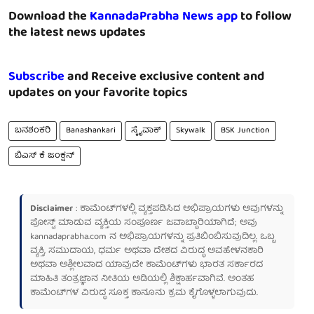
Download the
KannadaPrabha News app
to follow
the latest news updates
Subscribe
and Receive exclusive content and
updates on your favorite topics
ಬನಶಂಕರಿ
Banashankari
ಸ್ಕೈವಾಕ್
Skywalk
BSK Junction
ಬಿಎಸ್ ಕೆ ಜಂಕ್ಷನ್
Disclaimer
: ಕಾಮೆಂಟ್‌ಗಳಲ್ಲಿ ವ್ಯಕ್ತಪಡಿಸಿದ ಅಭಿಪ್ರಾಯಗಳು ಅವುಗಳನ್ನು
ಪೋಸ್ಟ್ ಮಾಡುವ ವ್ಯಕ್ತಿಯ ಸಂಪೂರ್ಣ ಜವಾಬ್ದಾರಿಯಾಗಿದೆ; ಅವು
kannadaprabha.com
ನ ಅಭಿಪ್ರಾಯಗಳನ್ನು ಪ್ರತಿಬಿಂಬಿಸುವುದಿಲ್ಲ. ಒಬ್ಬ
ವ್ಯಕ್ತಿ, ಸಮುದಾಯ, ಧರ್ಮ ಅಥವಾ ದೇಶದ ವಿರುದ್ಧ ಅವಹೇಳನಕಾರಿ
ಅಥವಾ ಅಶ್ಲೀಲವಾದ ಯಾವುದೇ ಕಾಮೆಂಟ್‌ಗಳು ಭಾರತ ಸರ್ಕಾರದ
ಮಾಹಿತಿ ತಂತ್ರಜ್ಞಾನ ನೀತಿಯ ಅಡಿಯಲ್ಲಿ ಶಿಕ್ಷಾರ್ಹವಾಗಿವೆ. ಅಂತಹ
ಕಾಮೆಂಟ್‌ಗಳ ವಿರುದ್ಧ ಸೂಕ್ತ ಕಾನೂನು ಕ್ರಮ ಕೈಗೊಳ್ಳಲಾಗುವುದು.