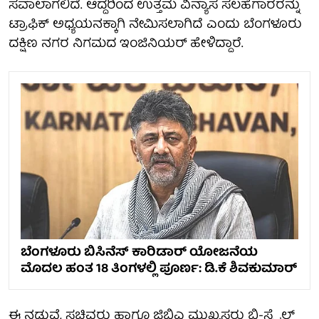
ಸವಾಲಾಗಲಿದೆ. ಆದ್ದರಿಂದ ಉತ್ತಮ ವಿನ್ಯಾಸ ಸಲಹೆಗಾರರನ್ನು
ಟ್ರಾಫಿಕ್ ಅಧ್ಯಯನಕ್ಕಾಗಿ ನೇಮಿಸಲಾಗಿದೆ ಎಂದು ಬೆಂಗಳೂರು
ದಕ್ಷಿಣ ನಗರ ನಿಗಮದ ಇಂಜಿನಿಯರ್ ಹೇಳಿದ್ದಾರೆ.
ಬೆಂಗಳೂರು ಬಿಸಿನೆಸ್ ಕಾರಿಡಾರ್ ಯೋಜನೆಯ
ಮೊದಲ ಹಂತ 18 ತಿಂಗಳಲ್ಲಿ ಪೂರ್ಣ: ಡಿ.ಕೆ ಶಿವಕುಮಾರ್
ಈ ನಡುವೆ, ಸಚಿವರು ಹಾಗೂ ಜಿಬಿಎ ಮುಖ್ಯಸ್ಥರು ಬಿ-ಸ್ಮೈಲ್