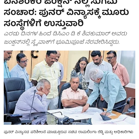
ಬನಶಂಕರಿ ಜಂಕ್ಷನ್ ನಲ್ಲಿ ಸುಗಮ
ಸಂಚಾರ: ಪುನರ್ ವಿನ್ಯಾಸಕ್ಕೆ ಮೂರು
ಸಂಸ್ಥೆಗಳಿಗೆ ಉಸ್ತುವಾರಿ
ಎರಡು ದಿನಗಳ ಹಿಂದೆ ಡಿಸಿಎಂ ಡಿ ಕೆ ಶಿವಕುಮಾರ್ ಅವರು
ಜಂಕ್ಷನ್‌ನಲ್ಲಿ ಸ್ಕೈವಾಕ್‌ಗೆ ಭೂಮಿಪೂಜೆ ನೆರವೇರಿಸಿದ್ದರು.
ಪುನರ್ ವಿನ್ಯಾಸದ ಪರಿಶೀಲನೆ ಮಾಡುತ್ತಿರುವ ಸಚಿವ ರಾಮಲಿಂಗಾ ರೆಡ್ಡಿ ಮತ್ತು ಅಧಿಕಾರಿಗಳು