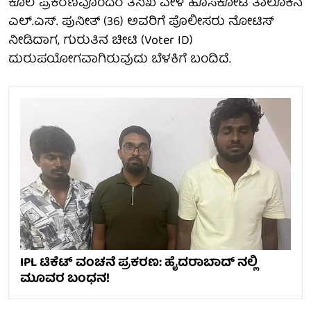
ಕೊಲೆ ಪ್ರಕರಣವೊಂದರ ತನಿಖೆ ವೇಳೆ ಹೊಸಕೋಟೆ ತಾಲೂಕಿನ
ಎಲ್.ಎಸ್. ಪುನೀತ್ (36) ಅವರಿಗೆ ಪೊಲೀಸರು ನೋಟಿಸ್
ನೀಡಿದಾಗ, ಗುರುತಿನ ಚೀಟಿ (Voter ID)
ದುರುಪಯೋಗವಾಗಿರುವುದು ಬೆಳಕಿಗೆ ಬಂದಿದೆ.
IPL ಟಿಕೆಟ್ ವಂಚನೆ ಪ್ರಕರಣ: ಹೈದರಾಬಾದ್ ನಲ್ಲಿ
ಮೂವರ ಬಂಧನ!