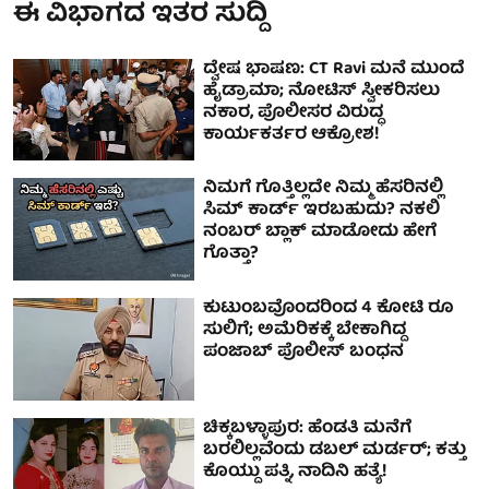
ಈ ವಿಭಾಗದ ಇತರ ಸುದ್ದಿ
ದ್ವೇಷ ಭಾಷಣ: CT Ravi ಮನೆ ಮುಂದೆ
ಹೈಡ್ರಾಮಾ; ನೋಟಿಸ್ ಸ್ವೀಕರಿಸಲು
ನಕಾರ, ಪೊಲೀಸರ ವಿರುದ್ಧ
ಕಾರ್ಯಕರ್ತರ ಆಕ್ರೋಶ!
ನಿಮಗೆ ಗೊತ್ತಿಲ್ಲದೇ ನಿಮ್ಮ ಹೆಸರಿನಲ್ಲಿ
ಸಿಮ್ ಕಾರ್ಡ್ ಇರಬಹುದು? ನಕಲಿ
ನಂಬರ್ ಬ್ಲಾಕ್ ಮಾಡೋದು ಹೇಗೆ
ಗೊತ್ತಾ?
ಕುಟುಂಬವೊಂದರಿಂದ 4 ಕೋಟಿ ರೂ
ಸುಲಿಗೆ; ಅಮೆರಿಕಕ್ಕೆ ಬೇಕಾಗಿದ್ದ
ಪಂಜಾಬ್ ಪೊಲೀಸ್ ಬಂಧನ
ಚಿಕ್ಕಬಳ್ಳಾಪುರ: ಹೆಂಡತಿ ಮನೆಗೆ
ಬರಲಿಲ್ಲವೆಂದು ಡಬಲ್‌ ಮರ್ಡರ್‌; ಕತ್ತು
ಕೊಯ್ದು ಪತ್ನಿ, ನಾದಿನಿ ಹತ್ಯೆ!