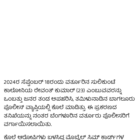
2024ರ ಸೆಪ್ಟೆಂಬರ್ 18ರಂದು ವರ್ತೂರಿನ ಸುಲಿಕುಂಟೆ
ಕಾಲೋನಿಯ ರೇವಂತ್ ಕುಮಾರ್ (23) ಎಂಬುವವರನ್ನು
ಒಂಬತ್ತು ಜನರ ತಂಡ ಅಪಹರಿಸಿ, ತಮಿಳುನಾಡಿನ ಬಾಗಲೂರು
ಪೊಲೀಸ್ ವ್ಯಾಪ್ತಿಯಲ್ಲಿ ಕೊಲೆ ಮಾಡಿತ್ತು. ಈ ಪ್ರಕರಣದ
ತನಿಖೆಯನ್ನು ನಂತರ ಬೆಂಗಳೂರಿನ ವರ್ತೂರು ಪೊಲೀಸರಿಗೆ
ವರ್ಗಾಯಿಸಲಾಯಿತು.
ಕೊಲೆ ಆರೋಪಿಗಳು ಬಳಸಿದ್ದ ಮೊಬೈಲ್ ಸಿಮ್ ಕಾರ್ಡ್‌ಗಳ