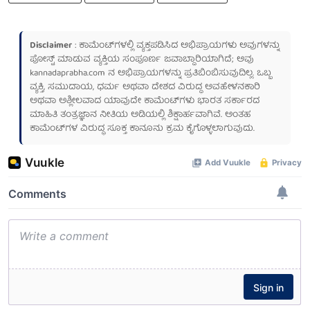
Disclaimer
: ಕಾಮೆಂಟ್‌ಗಳಲ್ಲಿ ವ್ಯಕ್ತಪಡಿಸಿದ ಅಭಿಪ್ರಾಯಗಳು ಅವುಗಳನ್ನು
ಪೋಸ್ಟ್ ಮಾಡುವ ವ್ಯಕ್ತಿಯ ಸಂಪೂರ್ಣ ಜವಾಬ್ದಾರಿಯಾಗಿದೆ; ಅವು
kannadaprabha.com
ನ ಅಭಿಪ್ರಾಯಗಳನ್ನು ಪ್ರತಿಬಿಂಬಿಸುವುದಿಲ್ಲ. ಒಬ್ಬ
ವ್ಯಕ್ತಿ, ಸಮುದಾಯ, ಧರ್ಮ ಅಥವಾ ದೇಶದ ವಿರುದ್ಧ ಅವಹೇಳನಕಾರಿ
ಅಥವಾ ಅಶ್ಲೀಲವಾದ ಯಾವುದೇ ಕಾಮೆಂಟ್‌ಗಳು ಭಾರತ ಸರ್ಕಾರದ
ಮಾಹಿತಿ ತಂತ್ರಜ್ಞಾನ ನೀತಿಯ ಅಡಿಯಲ್ಲಿ ಶಿಕ್ಷಾರ್ಹವಾಗಿವೆ. ಅಂತಹ
ಕಾಮೆಂಟ್‌ಗಳ ವಿರುದ್ಧ ಸೂಕ್ತ ಕಾನೂನು ಕ್ರಮ ಕೈಗೊಳ್ಳಲಾಗುವುದು.