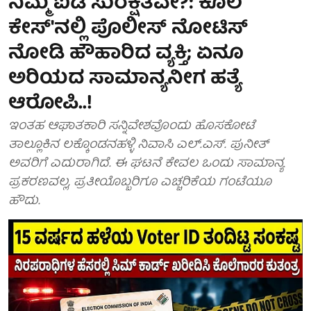
ನಿಮ್ಮ ಐಡಿ ಸುರಕ್ಷಿತವೇ?: ಕೊಲೆ
ಕೇಸ್'ನಲ್ಲಿ ಪೊಲೀಸ್ ನೋಟಿಸ್
ನೋಡಿ ಹೌಹಾರಿದ ವ್ಯಕ್ತಿ; ಏನೂ
ಅರಿಯದ ಸಾಮಾನ್ಯನೀಗ ಹತ್ಯೆ
ಆರೋಪಿ..!
ಇಂತಹ ಆಘಾತಕಾರಿ ಸನ್ನಿವೇಶವೊಂದು ಹೊಸಕೋಟೆ
ತಾಲ್ಲೂಕಿನ ಲಕ್ಕೊಂಡನಹಳ್ಳಿ ನಿವಾಸಿ ಎಲ್.ಎಸ್. ಪುನೀತ್
ಅವರಿಗೆ ಎದುರಾಗಿದೆ. ಈ ಘಟನೆ ಕೇವಲ ಒಂದು ಸಾಮಾನ್ಯ
ಪ್ರಕರಣವಲ್ಲ, ಪ್ರತೀಯೊಬ್ಬರಿಗೂ ಎಚ್ಚರಿಕೆಯ ಗಂಟೆಯೂ
ಹೌದು.