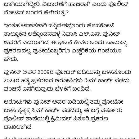
ಭಾಗಿಯಾಗಿದ್ದೀರಿ, ವಿಚಾರಣೆಗೆ ಹಾಜರಾಗಿ ಎಂದು ಪೊಲೀಸ್
ನೋಟಿಸ್ ಬಂದರೆ ಹೇಗಿರುತ್ತೆ..?
ಇಂತಹ ಆಘಾತಕಾರಿ ಸನ್ನಿವೇಶವೊಂದು ಹೊಸಕೋಟೆ
ತಾಲ್ಲೂಕಿನ ಲಕ್ಕೊಂಡನಹಳ್ಳಿ ನಿವಾಸಿ ಎಲ್.ಎಸ್. ಪುನೀತ್
ಅವರಿಗೆ ಎದುರಾಗಿದೆ. ಈ ಘಟನೆ ಕೇವಲ ಒಂದು ಸಾಮಾನ್ಯ
ಪ್ರಕರಣವಲ್ಲ, ಪ್ರತೀಯೊಬ್ಬರಿಗೂ ಎಚ್ಚರಿಕೆಯ ಗಂಟೆಯೂ
ಹೌದು.
ಪುನೀತ್ ಅವರ 2009ರ ವೋಟರ್ ಐಡಿಯನ್ನು ಬಳಸಿಕೊಂಡು
2024ರ ಹತ್ಯೆ ಪ್ರಕರಣದ ಆರೋಪಿಗಳು ಸಿಮ್ ಕಾರ್ಡ್ ಪಡೆದು,
ವಂಚನೆ ಎಸಗಿರುವುದು ಬೆಳಕಿಗೆ ಬಂದಿದೆ.
ಆರೋಪಿಗಳು ಪುನೀತ್ ಅವರ ಐಡಿಯಲ್ಲಿ ತಮ್ಮ ಫೋಟೋ
ಬಳಸಿ ಕೃತ್ಯಕ್ಕೆ ಸಿಮ್ ಕಾರ್ಡ್ ಪಡೆದಿದ್ದು, ಈ ಬಗ್ಗೆ ವರ್ತೂರು
ಪೊಲೀಸ್ ಠಾಣೆಯಲ್ಲಿ ಕ್ರಿಮಿನಲ್ ಪಿತೂರಿ ಪ್ರಕರಣ
ದಾಖಲಾಗಿದೆ.