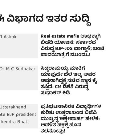
 ವಿಭಾಗದ ಇತರ ಸುದ್ದಿ
Real estate mafia ಲಾಭಕ್ಕಾಗಿ
ಬಿಡದಿ ಯೋಜನೆ; ಸರ್ಕಾರದ
ವಿರುದ್ಧ BJP-JDS ವಾಗ್ದಾಳಿ; ಜಂಟಿ
ಪಾದಯಾತ್ರೆಗೆ ಮುಂದು..!
ಸಿದ್ದರಾಮಯ್ಯ ಮಾತಿಗೆ
ಯಾವುದೇ ಬೆಲೆ ಇಲ್ಲ, ಅವರ
ಆಪ್ತನಾಗಿದ್ದಕ್ಕೆ ಸಚಿವ ಸ್ಥಾನ ಕೈ
ತಪ್ಪಿದೆ: CM ಡಿಕೆಶಿ ವಿರುದ್ಧ
ಸುಧಾಕರ್ ಕಿಡಿ
ಪ್ರತಿಭಟನಾನಿರತ ವಿದ್ಯಾರ್ಥಿಗಳ
ಕುರಿತು ಉತ್ತರಾಖಂಡ ಬಿಜೆಪಿ
ಮುಖ್ಯಸ್ಥ 'ಆಕ್ಷೇಪಾರ್ಹ' ಹೇಳಿಕೆ:
ಆಡಳಿತ ಪಕ್ಷಕ್ಕೆ ಹೊಸ
ತಲೆನೋವು!