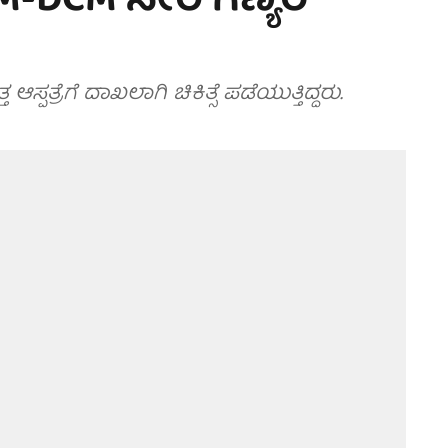
CM-DCM ಸೇರಿ ಗಣ್ಯರ
ಪತ್ರೆಗೆ ದಾಖಲಾಗಿ ಚಿಕಿತ್ಸೆ ಪಡೆಯುತ್ತಿದ್ದರು.