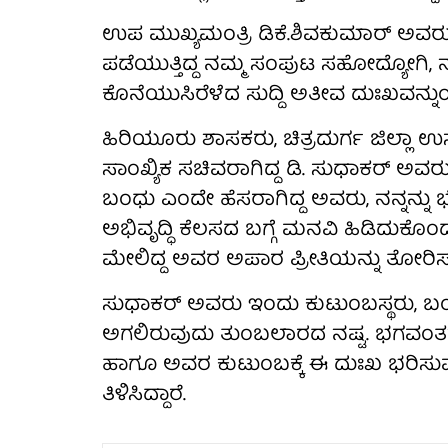
ಉಪ ಮುಖ್ಯಮಂತ್ರಿ ಡಿಕೆ.ಶಿವಕುಮಾರ್ ಅವರು ಪ್
ಪಡೆಯುತ್ತಿದ್ದ ನಮ್ಮ ಸಂಪುಟ ಸಹೋದ್ಯೋಗಿ, ನ
ಕೊನೆಯುಸಿರೆಳೆದ ಸುದ್ದಿ ಅತೀವ ದುಃಖವನ್ನುಂ
ಹಿರಿಯೂರು ಶಾಸಕರು, ಚಿತ್ರದುರ್ಗ ಜಿಲ್ಲಾ 
ಸಾಂಖ್ಯಿಕ ಸಚಿವರಾಗಿದ್ದ ಡಿ. ಸುಧಾಕರ್ 
ಬಂಧು ಎಂದೇ ಹೆಸರಾಗಿದ್ದ ಅವರು, ನನ್ನನ್ನು 
ಅಭಿವೃದ್ಧಿ ಕೆಲಸದ ಬಗ್ಗೆ ಮನವಿ ಹಿಡಿದುಕೊಂಡ
ಮೇಲಿದ್ದ ಅವರ ಅಪಾರ ಪ್ರೀತಿಯನ್ನು ತೋರಿಸುತ್ತ
ಸುಧಾಕರ್ ಅವರು ಇಂದು ಕುಟುಂಬಸ್ಥರು, ಬ
ಅಗಲಿರುವುದು ತುಂಬಲಾರದ ನಷ್ಟ. ಭಗವಂತನು 
ಹಾಗೂ ಅವರ ಕುಟುಂಬಕ್ಕೆ ಈ ದುಃಖ ಭರಿಸುವ ಶಕ
ತಿಳಿಸಿದ್ದಾರೆ.