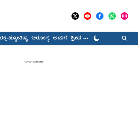
ಭಕ್ತಿ-ಜ್ಯೋತಿಷ್ಯ
ಆರೋಗ್ಯ
ಅಡುಗೆ
ಕ್ರೀಡೆ
Advertisement