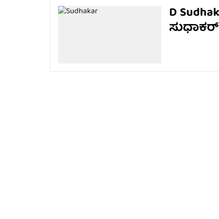
D Sudhak
ಸುಧಾಕರ್