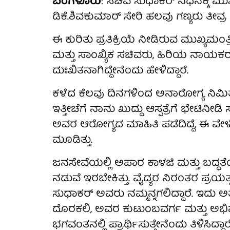
ಬೆಂಗಳೂರು
: ಸಚಿವ ಸುಧಾಕರ್ ನಿಧನಕ್ಕೆ ಮು
ಡಿಕೆ.ಶಿವಕುಮಾರ್ ಸೇರಿ ಹಲವು ಗಣ್ಯರು ತೀವ್ರ
ಈ ಕುರಿತು ಪ್ರತಿಕ್ರಿಯೆ ನೀಡಿರುವ ಮುಖ್ಯಮ
ಮತ್ತು ಸಾಂಖ್ಯಿಕ ಸಚಿವರು, ಹಿರಿಯ ನಾಯಕರ
ದುಃಖಿತನಾಗಿದ್ದೇನೆಂದು ಹೇಳಿದ್ದಾರೆ.
ಕಳೆದ ಕೆಲವು ದಿನಗಳಿಂದ ಅನಾರೋಗ್ಯ ನಿಮಿತ್ತ ಆಸ್
ಇತ್ತೀಚೆಗೆ ನಾನು ಖುದ್ದು ಆಸ್ಪತ್ರೆಗೆ ಭೇಟಿನೀಡಿ ಸ
ಅವರ ಆರೋಗ್ಯದ ಮಾಹಿತಿ ಪಡೆದಿದ್ದೆ, ಈ ವೇ
ಮೂಡಿತ್ತು.
ಜನಸೇವೆಯಲ್ಲಿ‌ ಅಪಾರ ಕಾಳಜಿ ಮತ್ತು ಬದ್ಧತೆಯ
ನಡುವೆ ಇರಬೇಕಿತ್ತು. ವೈದ್ಯರ ನಿರಂತರ ಪ್ರ
ಸುಧಾಕರ್ ಅವರು ನಮ್ಮನ್ನಗಲಿದ್ದಾರೆ. ಇದು ಅತ
ದೊರಕಲಿ, ಅವರ ಕುಟುಂಬವರ್ಗ ಮತ್ತು ಅಭಿಮ
ಭಗವಂತನಲ್ಲಿ ಪ್ರಾರ್ಥಿಸುತ್ತೇನೆಂದು ತಿಳಿಸಿದ್ದಾರೆ