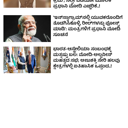
ಕ್ರಮ'; ಸೆಲ್ಫೀ ವಿಡಿಯೋ ಮೂಲಕ
ಪ್ರಧಾನಿ ಮೋದಿ ಎಚ್ಚರಿಕೆ..!
'ಇನ್‌ಸ್ಟಾಗ್ರಾಮ್‌ನಲ್ಲಿ ಯುವಕರೊಂದಿಗೆ
ತೊಡಗಿಸಿಕೊಳ್ಳಿ, ರೀಲ್‌ಗಳನ್ನು ಪೋಸ್ಟ್
ಮಾಡಿ': ಮಂತ್ರಿಗಳಿಗೆ ಪ್ರಧಾನಿ ಮೋದಿ
ಸೂಚನೆ
ಭಾರತ-ಆಸ್ಟ್ರೇಲಿಯಾ ಸಂಬಂಧಕ್ಕೆ
ಮತ್ತಷ್ಟು ಬಲ: ಮೋದಿ-ಅಲ್ಬನೀಸ್
ಮಹತ್ವದ ಸಭೆ; ಅಣುಶಕ್ತಿ ಸೇರಿ ಹಲವು
ಕ್ಷೇತ್ರಗಳಲ್ಲಿ ಐತಿಹಾಸಿಕ ಒಪ್ಪಂದ..!