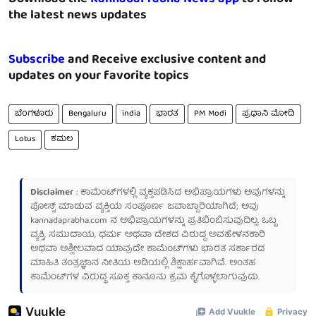
the latest news updates
Subscribe
and Receive exclusive content and
updates on your favorite topics
ಬೆಂಗಳೂರು
Bengaluru
india
ಭಾರತ
PM Modi
ಪ್ರಧಾನಿ ಮೋದಿ
Lotus
ಕಮಲ
Disclaimer
: ಕಾಮೆಂಟ್‌ಗಳಲ್ಲಿ ವ್ಯಕ್ತಪಡಿಸಿದ ಅಭಿಪ್ರಾಯಗಳು ಅವುಗಳನ್ನು
ಪೋಸ್ಟ್ ಮಾಡುವ ವ್ಯಕ್ತಿಯ ಸಂಪೂರ್ಣ ಜವಾಬ್ದಾರಿಯಾಗಿದೆ; ಅವು
kannadaprabha.com
ನ ಅಭಿಪ್ರಾಯಗಳನ್ನು ಪ್ರತಿಬಿಂಬಿಸುವುದಿಲ್ಲ. ಒಬ್ಬ
ವ್ಯಕ್ತಿ, ಸಮುದಾಯ, ಧರ್ಮ ಅಥವಾ ದೇಶದ ವಿರುದ್ಧ ಅವಹೇಳನಕಾರಿ
ಅಥವಾ ಅಶ್ಲೀಲವಾದ ಯಾವುದೇ ಕಾಮೆಂಟ್‌ಗಳು ಭಾರತ ಸರ್ಕಾರದ
ಮಾಹಿತಿ ತಂತ್ರಜ್ಞಾನ ನೀತಿಯ ಅಡಿಯಲ್ಲಿ ಶಿಕ್ಷಾರ್ಹವಾಗಿವೆ. ಅಂತಹ
ಕಾಮೆಂಟ್‌ಗಳ ವಿರುದ್ಧ ಸೂಕ್ತ ಕಾನೂನು ಕ್ರಮ ಕೈಗೊಳ್ಳಲಾಗುವುದು.