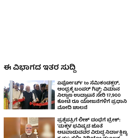
ಈ ವಿಭಾಗದ ಇತರ ಸುದ್ದಿ
ಏರ್ಪೋರ್ಟ್ to ಸೆಮಿಕಂಡಕ್ಟರ್‌,
ಆಂಧ್ರಕ್ಕೆ ಬಂಪರ್ ಗಿಫ್ಟ್: ವಿಮಾನ
ನಿಲ್ದಾಣ ಉದ್ಘಾಟನೆ ಸೇರಿ 17,900
ಕೋಟಿ ರೂ ಯೋಜನೆಗಳಿಗೆ ಪ್ರಧಾನಿ
ಮೋದಿ ಚಾಲನೆ
ಪ್ರಶ್ನೆಪತ್ರಿಗೆ ಲೀಕ್ ದಂಧೆಗೆ ಬ್ರೇಕ್:
'ಮಕ್ಕಳ ಭವಿಷ್ಯದ ಜೊತೆ
ಆಟವಾಡುವವರ ವಿರುದ್ಧ ನಿರ್ದಾಕ್ಷಿಣ್ಯ