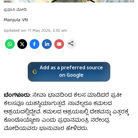
ಪ್ರಧಾನಿ ಮೋದಿ
Manjula VN
Updated on
:
11 May 2026, 3:30 am
Add as a preferred source
on Google
ಬೆಂಗಳೂರು
: ಸೇವಾ ಭಾವದಿಂದ ಕೆಲಸ ಮಾಡಿದರೆ ಪ್ರತೀ
ಕೆಲಸವೂ ಯಶಸ್ವಿಯಾಗುತ್ತದೆ. ನಾವೆಲ್ಲರೂ ಕಮಲದ
ಆಶ್ರಯದಲ್ಲಿದ್ದೇವೆ. ಕಮಲದ ಆಶ್ರಯಜಲ್ಲಿ ದೇಶವನ್ನು ಎತ್ತರಕ್ಕೆ
ಕೊಂಡೊಯ್ಯೋಣ ಎಂದು ಪ್ರಧಾನಮಂತ್ರಿ ನರೇಂದ್ರ
ಮೋದಿಯವರು ಭಾನುವಾರ ಹೇಳಿದರು.