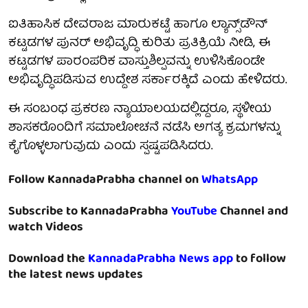
ಐತಿಹಾಸಿಕ ದೇವರಾಜ ಮಾರುಕಟ್ಟೆ ಹಾಗೂ ಲ್ಯಾನ್ಸ್‌ಡೌನ್
ಕಟ್ಟಡಗಳ ಪುನರ್ ಅಭಿವೃದ್ಧಿ ಕುರಿತು ಪ್ರತಿಕ್ರಿಯೆ ನೀಡಿ, ಈ
ಕಟ್ಟಡಗಳ ಪಾರಂಪರಿಕ ವಾಸ್ತುಶಿಲ್ಪವನ್ನು ಉಳಿಸಿಕೊಂಡೇ
ಅಭಿವೃದ್ಧಿಪಡಿಸುವ ಉದ್ದೇಶ ಸರ್ಕಾರಕ್ಕಿದೆ ಎಂದು ಹೇಳಿದರು.
ಈ ಸಂಬಂಧ ಪ್ರಕರಣ ನ್ಯಾಯಾಲಯದಲ್ಲಿದ್ದರೂ, ಸ್ಥಳೀಯ
ಶಾಸಕರೊಂದಿಗೆ ಸಮಾಲೋಚನೆ ನಡೆಸಿ ಅಗತ್ಯ ಕ್ರಮಗಳನ್ನು
ಕೈಗೊಳ್ಳಲಾಗುವುದು ಎಂದು ಸ್ಪಷ್ಟಪಡಿಸಿದರು.
Follow KannadaPrabha channel on
WhatsApp
Subscribe to KannadaPrabha
YouTube
Channel and
watch Videos
Download the
KannadaPrabha News app
to follow
the latest news updates