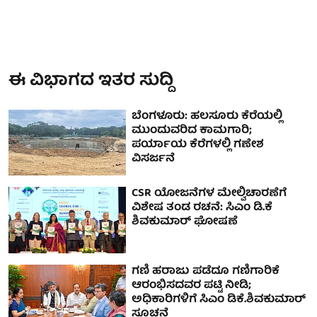
ಈ ವಿಭಾಗದ ಇತರ ಸುದ್ದಿ
ಬೆಂಗಳೂರು: ಹಲಸೂರು ಕೆರೆಯಲ್ಲಿ
ಮುಂದುವರಿದ ಕಾಮಗಾರಿ;
ಪರ್ಯಾಯ ಕೆರೆಗಳಲ್ಲಿ ಗಣೇಶ
ವಿಸರ್ಜನೆ
CSR ಯೋಜನೆಗಳ ಮೇಲ್ವಿಚಾರಣೆಗೆ
ವಿಶೇಷ ತಂಡ ರಚನೆ: ಸಿಎಂ ಡಿ.ಕೆ
ಶಿವಕುಮಾರ್ ಘೋಷಣೆ
ಗಣಿ ಹರಾಜು ಪಡೆದೂ ಗಣಿಗಾರಿಕೆ
ಆರಂಭಿಸದವರ ಪಟ್ಟಿ ನೀಡಿ;
ಅಧಿಕಾರಿಗಳಿಗೆ ಸಿಎಂ ಡಿಕೆ.ಶಿವಕುಮಾರ್
ಸೂಚನೆ