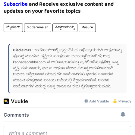
Subscribe
and Receive exclusive content and
updates on your favorite topics
ಮೈಸೂರು
Siddaramaiah
ಸಿದ್ದರಾಮಯ್ಯ
Mysuru
Disclaimer
: ಕಾಮೆಂಟ್‌ಗಳಲ್ಲಿ ವ್ಯಕ್ತಪಡಿಸಿದ ಅಭಿಪ್ರಾಯಗಳು ಅವುಗಳನ್ನು
ಪೋಸ್ಟ್ ಮಾಡುವ ವ್ಯಕ್ತಿಯ ಸಂಪೂರ್ಣ ಜವಾಬ್ದಾರಿಯಾಗಿದೆ; ಅವು
kannadaprabha.com
ನ ಅಭಿಪ್ರಾಯಗಳನ್ನು ಪ್ರತಿಬಿಂಬಿಸುವುದಿಲ್ಲ. ಒಬ್ಬ
ವ್ಯಕ್ತಿ, ಸಮುದಾಯ, ಧರ್ಮ ಅಥವಾ ದೇಶದ ವಿರುದ್ಧ ಅವಹೇಳನಕಾರಿ
ಅಥವಾ ಅಶ್ಲೀಲವಾದ ಯಾವುದೇ ಕಾಮೆಂಟ್‌ಗಳು ಭಾರತ ಸರ್ಕಾರದ
ಮಾಹಿತಿ ತಂತ್ರಜ್ಞಾನ ನೀತಿಯ ಅಡಿಯಲ್ಲಿ ಶಿಕ್ಷಾರ್ಹವಾಗಿವೆ. ಅಂತಹ
ಕಾಮೆಂಟ್‌ಗಳ ವಿರುದ್ಧ ಸೂಕ್ತ ಕಾನೂನು ಕ್ರಮ ಕೈಗೊಳ್ಳಲಾಗುವುದು.