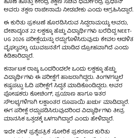
ಹೊಣೆ ಹೊತ್ತು ಕೇಂದ್ರ ಶಿಕ್ಷಣ ಸಚಿವ ಧರ್ಮೇಂದ್ರ ಪ್ರಧಾನ್
ಅವರು ತಕ್ಷಣ ರಾಜೀನಾಮೆ ನೀಡಬೇಕು ಎಂದು ಆಗ್ರಹಿಸಿದ್ದಾರೆ.
ಈ ಕುರಿತು ಪ್ರಕಟಣೆ ಹೊರಡಿಸಿರುವ ಸಿದ್ದರಾಮಯ್ಯ ಅವರು,
ದೇಶಾದ್ಯಂತ 22 ಲಕ್ಷಕ್ಕೂ ಹೆಚ್ಚು ವಿದ್ಯಾರ್ಥಿಗಳು ಬರೆದಿದ್ದ NEET-
UG 2026 ಪರೀಕ್ಷೆಯನ್ನು ರದ್ದುಗೊಳಿಸಿರುವುದು ಕೇವಲ ಆಡಳಿತ
ವೈಫಲ್ಯವಲ್ಲ, ಯುವಜನತೆಗೆ ಮಾಡಿದ ದ್ರೋಹವಾಗಿದೆ ಎಂದು
ಕಿಡಿಕಾರಿದ್ದಾರೆ.
ಕರ್ನಾಟಕ ರಾಜ್ಯ ಒಂದರಿಂದಲೇ ಒಂದು ಲಕ್ಷಕ್ಕೂ ಹೆಚ್ಚು
ವಿದ್ಯಾರ್ಥಿಗಳು ಈ ಪರೀಕ್ಷೆಗೆ ಹಾಜರಾಗಿದ್ದರು. ತಿಂಗಳಗಟ್ಟಲೆ
ಕಷ್ಟಪಟ್ಟು ಓದಿ ಪರೀಕ್ಷೆಗೆ ಸಿದ್ಧತೆ ಮಾಡಿಕೊಂಡಿದ್ದರು. ಅವರ
ಪೋಷಕರು ಕೋಚಿಂಗ್, ಪ್ರಯಾಣ ಹಾಗೂ ಇತರ
ಸೌಲಭ್ಯಗಳಿಗಾಗಿ ಲಕ್ಷಾಂತರ ರೂಪಾಯಿ ಖರ್ಚು ಮಾಡಿದ್ದಾರೆ.
ಈಗ ಪರೀಕ್ಷೆ ರದ್ದುಪಡಿಸಿರುವುದರಿಂದ ವಿದ್ಯಾರ್ಥಿಗಳು ತೀವ್ರ
ಮಾನಸಿಕ ಒತ್ತಡಕ್ಕೆ ಒಳಗಾಗಿದ್ದಾರೆ ಎಂದು ಹೇಳಿದ್ದಾರೆ.
ಇದೇ ವೇಳೆ ಪ್ರಶ್ನೆಪತ್ರಿಕೆ ಸೋರಿಕೆ ಪ್ರಕರಣದ ಕುರಿತು