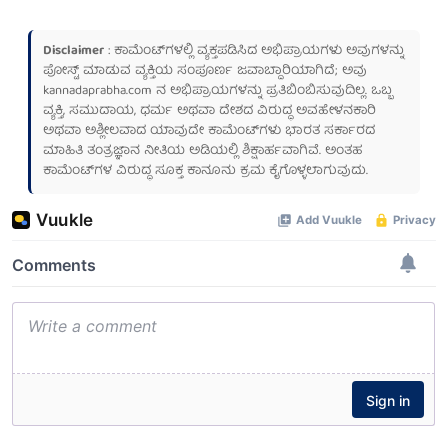
Disclaimer
: ಕಾಮೆಂಟ್‌ಗಳಲ್ಲಿ ವ್ಯಕ್ತಪಡಿಸಿದ ಅಭಿಪ್ರಾಯಗಳು ಅವುಗಳನ್ನು
ಪೋಸ್ಟ್ ಮಾಡುವ ವ್ಯಕ್ತಿಯ ಸಂಪೂರ್ಣ ಜವಾಬ್ದಾರಿಯಾಗಿದೆ; ಅವು
kannadaprabha.com
ನ ಅಭಿಪ್ರಾಯಗಳನ್ನು ಪ್ರತಿಬಿಂಬಿಸುವುದಿಲ್ಲ. ಒಬ್ಬ
ವ್ಯಕ್ತಿ, ಸಮುದಾಯ, ಧರ್ಮ ಅಥವಾ ದೇಶದ ವಿರುದ್ಧ ಅವಹೇಳನಕಾರಿ
ಅಥವಾ ಅಶ್ಲೀಲವಾದ ಯಾವುದೇ ಕಾಮೆಂಟ್‌ಗಳು ಭಾರತ ಸರ್ಕಾರದ
ಮಾಹಿತಿ ತಂತ್ರಜ್ಞಾನ ನೀತಿಯ ಅಡಿಯಲ್ಲಿ ಶಿಕ್ಷಾರ್ಹವಾಗಿವೆ. ಅಂತಹ
ಕಾಮೆಂಟ್‌ಗಳ ವಿರುದ್ಧ ಸೂಕ್ತ ಕಾನೂನು ಕ್ರಮ ಕೈಗೊಳ್ಳಲಾಗುವುದು.