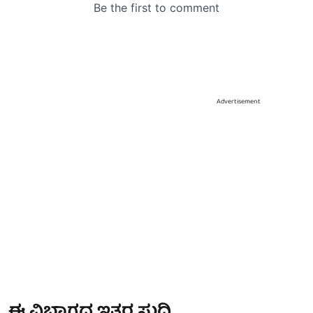
Advertisement
ಈ ವಿಭಾಗದ ಇತರ ಸುದ್ದಿ