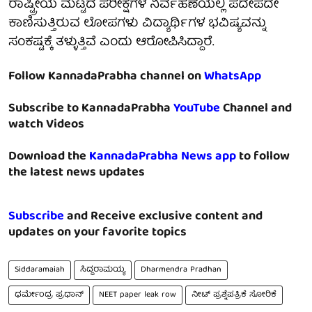
ರಾಷ್ಟ್ರೀಯ ಮಟ್ಟದ ಪರೀಕ್ಷೆಗಳ ನಿರ್ವಹಣೆಯಲ್ಲಿ ಪದೇಪದೇ
ಕಾಣಿಸುತ್ತಿರುವ ಲೋಪಗಳು ವಿದ್ಯಾರ್ಥಿಗಳ ಭವಿಷ್ಯವನ್ನು
ಸಂಕಷ್ಟಕ್ಕೆ ತಳ್ಳುತ್ತಿವೆ ಎಂದು ಆರೋಪಿಸಿದ್ದಾರೆ.
Follow KannadaPrabha channel on
WhatsApp
Subscribe to KannadaPrabha
YouTube
Channel and
watch Videos
Download the
KannadaPrabha News app
to follow
the latest news updates
Subscribe
and Receive exclusive content and
updates on your favorite topics
Siddaramaiah
ಸಿದ್ದರಾಮಯ್ಯ
Dharmendra Pradhan
ಧರ್ಮೇಂದ್ರ ಪ್ರಧಾನ್
NEET paper leak row
ನೀಟ್ ಪ್ರಶ್ನೆಪತ್ರಿಕೆ ಸೋರಿಕೆ