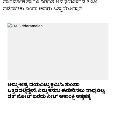
ಪಾರದರ್ಶಕ ಹಾಗೂ ನಿಗದಿತ ಅವಧಿಯೊಳಗಿನ ತನಿಖೆ
ನಡೆಸಬೇಕು ಎಂದು ಅವರು ಒತ್ತಾಯಿಸಿದ್ದಾರೆ.
ಅಮ್ಮ-ಅಪ್ಪ, ದಯವಿಟ್ಟು ಕ್ಷಮಿಸಿ: ತುಂಬಾ
ಒತ್ತಡದಲ್ಲಿದ್ದೇನೆ, ನಿಮ್ಮ ಕನಸು ಈಡೇರಿಸಲು ಸಾಧ್ಯವಿಲ್ಲ;
ಡೆತ್ ನೋಟ್ ಬರೆದು ನೀಟ್ ಆಕಾಂಕ್ಷಿ ಆತ್ಮಹತ್ಯೆ