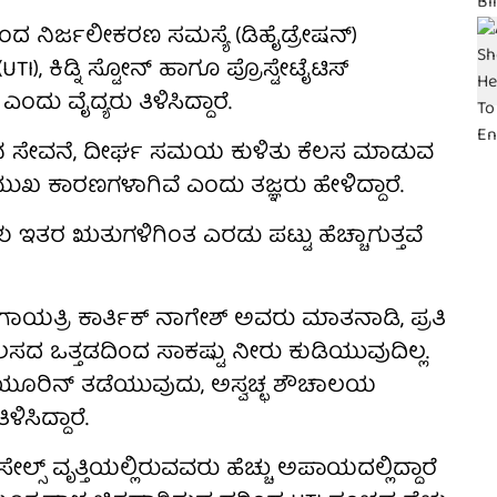
ಂದ ನಿರ್ಜಲೀಕರಣ ಸಮಸ್ಯೆ (ಡಿಹೈಡ್ರೇಷನ್)
TI), ಕಿಡ್ನಿ ಸ್ಟೋನ್ ಹಾಗೂ ಪ್ರೊಸ್ಟೇಟೈಟಿಸ್
 ವೈದ್ಯರು ತಿಳಿಸಿದ್ದಾರೆ.
ಿನ ಸೇವನೆ, ದೀರ್ಘ ಸಮಯ ಕುಳಿತು ಕೆಲಸ ಮಾಡುವ
ಖ ಕಾರಣಗಳಾಗಿವೆ ಎಂದು ತಜ್ಞರು ಹೇಳಿದ್ದಾರೆ.
ು ಇತರ ಋತುಗಳಿಗಿಂತ ಎರಡು ಪಟ್ಟು ಹೆಚ್ಚಾಗುತ್ತವೆ
ಾ. ಗಾಯತ್ರಿ ಕಾರ್ತಿಕ್ ನಾಗೇಶ್ ಅವರು ಮಾತನಾಡಿ, ಪ್ರತಿ
ೆಲಸದ ಒತ್ತಡದಿಂದ ಸಾಕಷ್ಟು ನೀರು ಕುಡಿಯುವುದಿಲ್ಲ.
ೂರಿನ್ ತಡೆಯುವುದು, ಅಸ್ವಚ್ಛ ಶೌಚಾಲಯ
ಿಸಿದ್ದಾರೆ.
್ ವೃತ್ತಿಯಲ್ಲಿರುವವರು ಹೆಚ್ಚು ಅಪಾಯದಲ್ಲಿದ್ದಾರೆ