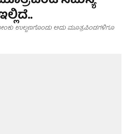
ೂತ್ರಪಿಂಡ ಸಮಸ್ಯೆ
್ಲಿದೆ..
ಿದರೆ ಸೋಂಕು ಉಲ್ಬಣಗೊಂಡು ಅದು ಮೂತ್ರಪಿಂಡಗಳಿಗೂ