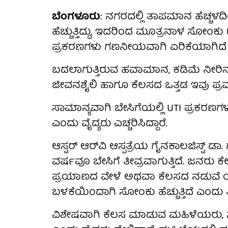
ಬೆಂಗಳೂರು
: ನಗರದಲ್ಲಿ ತಾಪಮಾನ ಹೆಚ್ಚಳದಿ
ಹೆಚ್ಚುತ್ತಿದ್ದು, ಇದರಿಂದ ಮೂತ್ರನಾಳ ಸೋಂಕು (U
ಪ್ರಕರಣಗಳು ಗಣನೀಯವಾಗಿ ಏರಿಕೆಯಾಗಿದೆ ಎಂದು
ಬದಲಾಗುತ್ತಿರುವ ಹವಾಮಾನ, ಕಡಿಮೆ ನೀರ
ಜೀವನಶೈಲಿ ಹಾಗೂ ಕೆಲಸದ ಒತ್ತಡ ಇವು ಪ್ರಮು
ಸಾಮಾನ್ಯವಾಗಿ ಬೇಸಿಗೆಯಲ್ಲಿ UTI ಪ್ರಕರಣಗಳ
ಎಂದು ವೈದ್ಯರು ಎಚ್ಚರಿಸಿದ್ದಾರೆ.
ಆಸ್ಟರ್ ಆರ್‌ವಿ ಆಸ್ಪತ್ರೆಯ ಗೈನಕಾಲಜಿಸ್ಟ್ ಡ
ವರ್ಷವೂ ಬೇಸಿಗೆ ತೀವ್ರವಾಗುತ್ತಿದೆ. ಜನರು ಕ
ಪ್ರಯಾಣದ ವೇಳೆ ಅಥವಾ ಕೆಲಸದ ನಡುವೆ ಯ
ಬಳಕೆಯಿಂದಾಗಿ ಸೋಂಕು ಹೆಚ್ಚುತ್ತಿದೆ ಎಂದು ತಿಳ
ವಿಶೇಷವಾಗಿ ಕೆಲಸ ಮಾಡುವ ಮಹಿಳೆಯರು, ಸೇಲ್ಸ