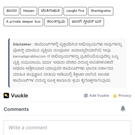
ಹಾಸನ
Hassan
ಬೆಂಕಿಗಾಹುತಿ
caught fire
Shantigrama
A private sleeper bus
ಶಾಂತಿಗ್ರಾಮ
ಖಾಸಗಿ ಸ್ಪೀಪರ್ ಬಸ್
Disclaimer
: ಕಾಮೆಂಟ್‌ಗಳಲ್ಲಿ ವ್ಯಕ್ತಪಡಿಸಿದ ಅಭಿಪ್ರಾಯಗಳು ಅವುಗಳನ್ನು
ಪೋಸ್ಟ್ ಮಾಡುವ ವ್ಯಕ್ತಿಯ ಸಂಪೂರ್ಣ ಜವಾಬ್ದಾರಿಯಾಗಿದೆ; ಅವು
kannadaprabha.com
ನ ಅಭಿಪ್ರಾಯಗಳನ್ನು ಪ್ರತಿಬಿಂಬಿಸುವುದಿಲ್ಲ. ಒಬ್ಬ
ವ್ಯಕ್ತಿ, ಸಮುದಾಯ, ಧರ್ಮ ಅಥವಾ ದೇಶದ ವಿರುದ್ಧ ಅವಹೇಳನಕಾರಿ
ಅಥವಾ ಅಶ್ಲೀಲವಾದ ಯಾವುದೇ ಕಾಮೆಂಟ್‌ಗಳು ಭಾರತ ಸರ್ಕಾರದ
ಮಾಹಿತಿ ತಂತ್ರಜ್ಞಾನ ನೀತಿಯ ಅಡಿಯಲ್ಲಿ ಶಿಕ್ಷಾರ್ಹವಾಗಿವೆ. ಅಂತಹ
ಕಾಮೆಂಟ್‌ಗಳ ವಿರುದ್ಧ ಸೂಕ್ತ ಕಾನೂನು ಕ್ರಮ ಕೈಗೊಳ್ಳಲಾಗುವುದು.