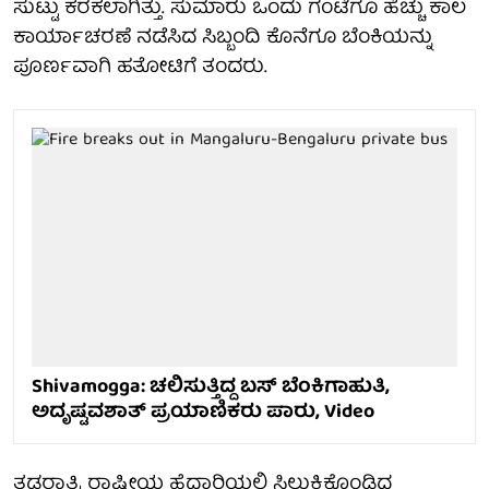
ಸುಟ್ಟು ಕರಕಲಾಗಿತ್ತು. ಸುಮಾರು ಒಂದು ಗಂಟೆಗೂ ಹೆಚ್ಚು ಕಾಲ
ಕಾರ್ಯಾಚರಣೆ ನಡೆಸಿದ ಸಿಬ್ಬಂದಿ ಕೊನೆಗೂ ಬೆಂಕಿಯನ್ನು
ಪೂರ್ಣವಾಗಿ ಹತೋಟಿಗೆ ತಂದರು.
Shivamogga: ಚಲಿಸುತ್ತಿದ್ದ ಬಸ್ ಬೆಂಕಿಗಾಹುತಿ,
ಅದೃಷ್ಟವಶಾತ್ ಪ್ರಯಾಣಿಕರು ಪಾರು, Video
ತಡರಾತ್ರಿ ರಾಷ್ಟ್ರೀಯ ಹೆದ್ದಾರಿಯಲ್ಲಿ ಸಿಲುಕಿಕೊಂಡಿದ್ದ