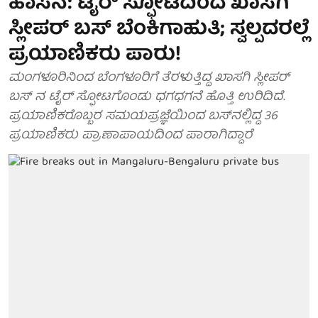
ಹಾಸನ: ಟೈರ್ ಸ್ಫೋಟದಿಂದ ಖಾಸಗಿ
ಸ್ಲೀಪರ್​ ಬಸ್ ಬೆಂಕಿಗಾಹುತಿ; ಸ್ವಲ್ಪದರಲ್ಲೆ
ಪ್ರಯಾಣಿಕರು ಪಾರು!
ಮಂಗಳೂರಿನಿಂದ ಬೆಂಗಳೂರಿಗೆ ತೆರಳುತ್ತಿದ್ದ ಖಾಸಗಿ ಸ್ಲೀಪರ್
ಬಸ್ ನ ಟೈರ್ ಸ್ಫೋಟಗೊಂಡು ಧಗಧಗನೆ ಹೊತ್ತಿ ಉರಿದಿದೆ.
ಪ್ರಯಾಣಿಕರೊಬ್ಬರ ಸಮಯಪ್ರಜ್ಞೆಯಿಂದ ಬಸ್​ನಲ್ಲಿದ್ದ 36
ಪ್ರಯಾಣಿಕರು ಪ್ರಾಣಾಪಾಯದಿಂದ ಪಾರಾಗಿದ್ದಾರೆ