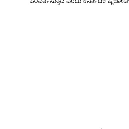
ಪರಿವರ್ತಿಸುತ್ತದೆ ಎಂದು ಕರ್ನಾಟಕ ಹೈಕೋರ್ಟ