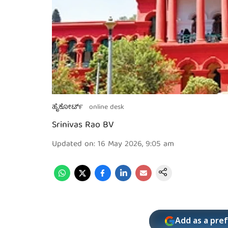
ಹೈಕೋರ್ಟ್
online desk
Srinivas Rao BV
Updated on
:
16 May 2026, 9:05 am
Add as a pre