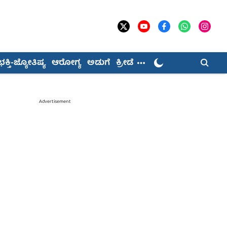
ಭಕ್ತಿ-ಜ್ಯೋತಿಷ್ಯ
ಆರೋಗ್ಯ
ಅಡುಗೆ
ಕ್ರೀಡೆ
Advertisement