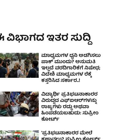
 ವಿಭಾಗದ ಇತರ ಸುದ್ದಿ
ಮಾಧ್ಯಮಗಳ ಧ್ವನಿ ಅಡಗಿಸಲು
ಪಾಕ್‌ ಮುಂದು? ಅನುಮತಿ
ಇಲ್ಲದೆ ವರದಿಗಾರಿಕೆಗೆ ನಿಷೇಧ;
ವಿದೇಶಿ ಮಾಧ್ಯಮಗಳ ರೆಕ್ಕೆ
ಕತ್ತರಿಸಿದ ಸರ್ಕಾರ..!
ವಿದ್ಯಾರ್ಥಿ ಪ್ರತಿಭಟನಾಕಾರರ
ವಿರುದ್ಧದ ಎಫ್‌ಐಆರ್‌ಗಳನ್ನು
ರಾಜ್ಯಗಳು ರದ್ದು ಅಥವಾ
ಹಿಂಪಡೆಯಬಹುದು: ಸುಪ್ರೀಂ
ಕೋರ್ಟ್
'ಪ್ರತಿಭಟನಾಕಾರರ ಮೇಲೆ
ಕಣ್ಗಾವಲು? ಸುಪ್ರೀಂ ಕೋರ್ಟ್