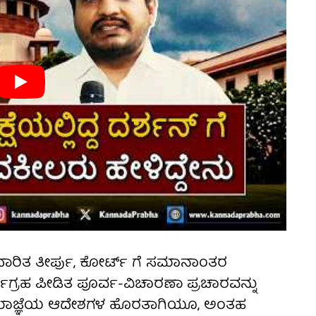
ಾರಿತ ತೀರ್ಪು, ಕೋರ್ಟ್ ಗೆ ಸಮಾನಾಂತರ
ಾಗ್ರಹ ಪೀಡಿತ ಪೂರ್ವ-ವಿಚಾರಣಾ ಪ್ರಚಾರವನ್ನು
ತಡೆಯಾಜ್ಞೆಯ ಆದೇಶಗಳ ಹೊರತಾಗಿಯೂ, ಅಂತಹ