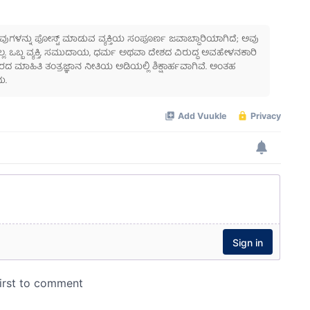
 ಅವುಗಳನ್ನು ಪೋಸ್ಟ್ ಮಾಡುವ ವ್ಯಕ್ತಿಯ ಸಂಪೂರ್ಣ ಜವಾಬ್ದಾರಿಯಾಗಿದೆ; ಅವು
ಲ್ಲ. ಒಬ್ಬ ವ್ಯಕ್ತಿ, ಸಮುದಾಯ, ಧರ್ಮ ಅಥವಾ ದೇಶದ ವಿರುದ್ಧ ಅವಹೇಳನಕಾರಿ
ಾಹಿತಿ ತಂತ್ರಜ್ಞಾನ ನೀತಿಯ ಅಡಿಯಲ್ಲಿ ಶಿಕ್ಷಾರ್ಹವಾಗಿವೆ. ಅಂತಹ
ು.