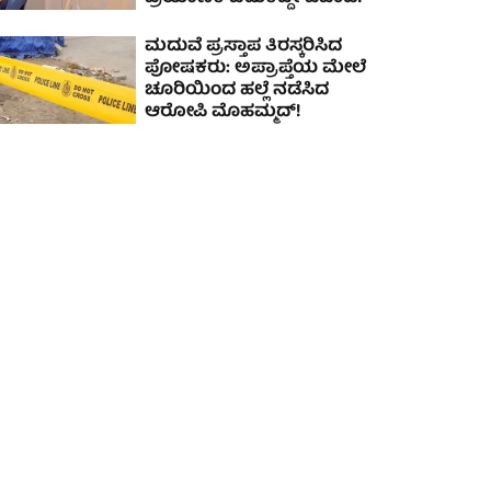
ಮದುವೆ ಪ್ರಸ್ತಾಪ ತಿರಸ್ಕರಿಸಿದ
ಪೋಷಕರು: ಅಪ್ರಾಪ್ತೆಯ ಮೇಲೆ
ಚೂರಿಯಿಂದ ಹಲ್ಲೆ ನಡೆಸಿದ
ಆರೋಪಿ ಮೊಹಮ್ಮದ್!