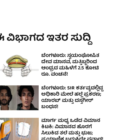
 ವಿಭಾಗದ ಇತರ ಸುದ್ದಿ
ಬೆಂಗಳೂರು: ಸ್ವಯಂಘೋಷಿತ
ದೇವ ಮಾನವ, ಮತ್ತಿಬ್ಬರಿಂದ
ಆಂಧ್ರದ ಮಹಿಳೆಗೆ 2.5 ಕೋಟಿ
ರೂ. ವಂಚನೆ!
ಬೆಂಗಳೂರು: SIR ಕರ್ತವ್ಯದಲ್ಲಿದ್ದ
ಅಧಿಕಾರಿ ಮೇಲೆ ಹಲ್ಲೆ ಪ್ರಕರಣ;
ಯಾರಬ್ ಮತ್ತು ದಸ್ತಗೀರ್
ಬಂಧನ!
ಮಾರ್ಗ ಮಧ್ಯ ಒಡೆದ ವಿಮಾನ
ಕಿಟಕಿ: ವಿಮಾನದ ಹೊರಗೆ
ಸಿಲುಕಿದ ತಲೆ ಮತ್ತು ಭುಜ;
ಪ್ರಯಾಣಿಕ ಬದುಕಿದ್ದೇ ಪವಾಡ!