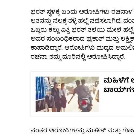
ಭರತ್ ಸ್ಥಳಕ್ಕೆ ಬಂದು ಆರೋಪಿಗಳು ರಚನಾ
ಆತನನ್ನು ನೆಲಕ್ಕೆ ತಳ್ಳಿ ಹಲ್ಲೆ ನಡೆಸಲಾಗಿದೆ.
ಒಬ್ಬರು ಕಲ್ಲು ಎತ್ತಿ ಭರತ್ ತಲೆಯ ಮೇಲೆ ಹಲ
ಅವರ ಸಂಬಂಧಿಕರಾದ ಪ್ರಕಾಶ್ ಮತ್ತು ಲಕ್ಷ್
ಕಾಪಾಡಿದ್ದಾರೆ. ಆರೋಪಿಗಳು ಮದ್ಯದ ಅಮಲಿನಲ್ಲ
ರಚನಾ ತಮ್ಮ ದೂರಿನಲ್ಲಿ ಆರೋಪಿಸಿದ್ದಾರೆ.
ಮಹಿಳೆಗೆ ಲ
ಬಾಯ್‌ಗ
ನಂತರ ಆರೋಪಿಗಳನ್ನು ಮಹೇಶ್ ಮತ್ತು ಗೋ