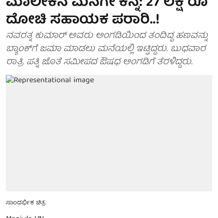
ಮಾಲೀಕನ ಮನೆಗೇ ಕನ್ನ: 27 ಲಕ್ಷ ರೂ
ದೋಚಿ ಸಹಾಯಕ ಪರಾರಿ..!
ನವರತ್ನ ಕುಮಾರ್ ಅವರು ಅಂಗಡಿಯಿಂದ ತಂದಿದ್ದ ಹಣವನ್ನು
ಬ್ಯಾಂಕ್‌ಗೆ ಜಮಾ ಮಾಡಲು ಮನೆಯಲ್ಲಿ ಇಟ್ಟಿದ್ದರು. ಬುಧವಾರ
ರಾತ್ರಿ ಪತ್ನಿ ಜೊತೆ ಸಮೀಪದ ಔಷಧ ಅಂಗಡಿಗೆ ತೆರಳಿದ್ದರು.
ಸಾಂದರ್ಭಿಕ ಚಿತ್ರ