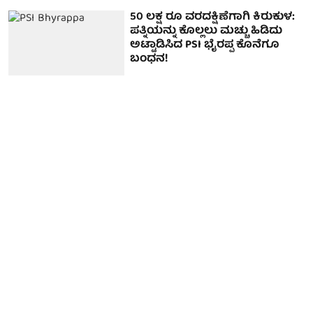
50 ಲಕ್ಷ ರೂ ವರದಕ್ಷಿಣೆಗಾಗಿ ಕಿರುಕುಳ:
ಪತ್ನಿಯನ್ನು ಕೊಲ್ಲಲು ಮಚ್ಚು ಹಿಡಿದು
ಅಟ್ಟಾಡಿಸಿದ PSI ಭೈರಪ್ಪ ಕೊನೆಗೂ
ಬಂಧನ!