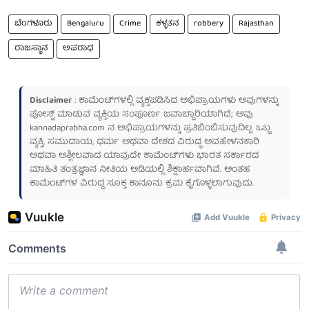
ಬೆಂಗಳೂರು
Bengaluru
Crime
ಕಳ್ಳತನ
robbery
Rajasthan
ರಾಜಸ್ಥಾನ
ಅಪರಾಧ
Disclaimer
: ಕಾಮೆಂಟ್‌ಗಳಲ್ಲಿ ವ್ಯಕ್ತಪಡಿಸಿದ ಅಭಿಪ್ರಾಯಗಳು ಅವುಗಳನ್ನು
ಪೋಸ್ಟ್ ಮಾಡುವ ವ್ಯಕ್ತಿಯ ಸಂಪೂರ್ಣ ಜವಾಬ್ದಾರಿಯಾಗಿದೆ; ಅವು
kannadaprabha.com
ನ ಅಭಿಪ್ರಾಯಗಳನ್ನು ಪ್ರತಿಬಿಂಬಿಸುವುದಿಲ್ಲ. ಒಬ್ಬ
ವ್ಯಕ್ತಿ, ಸಮುದಾಯ, ಧರ್ಮ ಅಥವಾ ದೇಶದ ವಿರುದ್ಧ ಅವಹೇಳನಕಾರಿ
ಅಥವಾ ಅಶ್ಲೀಲವಾದ ಯಾವುದೇ ಕಾಮೆಂಟ್‌ಗಳು ಭಾರತ ಸರ್ಕಾರದ
ಮಾಹಿತಿ ತಂತ್ರಜ್ಞಾನ ನೀತಿಯ ಅಡಿಯಲ್ಲಿ ಶಿಕ್ಷಾರ್ಹವಾಗಿವೆ. ಅಂತಹ
ಕಾಮೆಂಟ್‌ಗಳ ವಿರುದ್ಧ ಸೂಕ್ತ ಕಾನೂನು ಕ್ರಮ ಕೈಗೊಳ್ಳಲಾಗುವುದು.