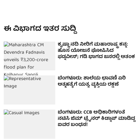
ಈ ವಿಭಾಗದ ಇತರ ಸುದ್ದಿ
ಕೃಷ್ಣಾ ನದಿ ನೀರಿಗೆ ಮಹಾರಾಷ್ಟ್ರ ಕನ್ನ:
ಹೊಸ ಯೋಜನೆ ಘೋಷಿಸಿದ
ಫಡ್ನವೀಸ್; ಗಡಿ ಭಾಗದ ಜನರಲ್ಲಿ ಆತಂಕ
ಬೆಂಗಳೂರು: ಶಾಲೆಯ ಛಾವಣಿ ಏರಿ
ಆತ್ಮಹತ್ಯೆಗೆ ಯತ್ನ, ವ್ಯಕ್ತಿಯ ರಕ್ಷಣೆ
ಬೆಂಗಳೂರು: CCB ಅಧಿಕಾರಿಗಳಂತೆ
ನಟಿಸಿ ಜಿಮ್ ಟ್ರೈನರ್ ಕಿಡ್ನಾಪ್ ಮಾಡಿದ್ದ
ಐವರ ಬಂಧನ!