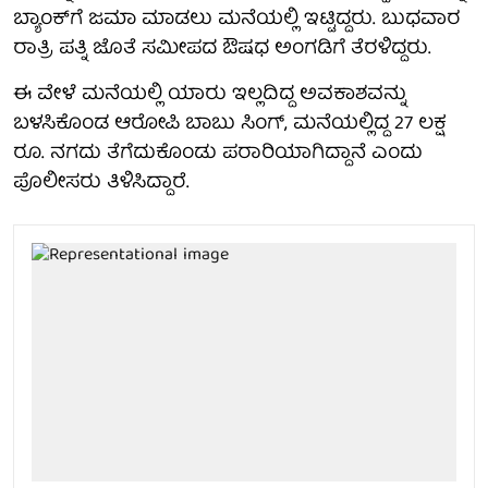
ಬ್ಯಾಂಕ್‌ಗೆ ಜಮಾ ಮಾಡಲು ಮನೆಯಲ್ಲಿ ಇಟ್ಟಿದ್ದರು. ಬುಧವಾರ
ರಾತ್ರಿ ಪತ್ನಿ ಜೊತೆ ಸಮೀಪದ ಔಷಧ ಅಂಗಡಿಗೆ ತೆರಳಿದ್ದರು.
ಈ ವೇಳೆ ಮನೆಯಲ್ಲಿ ಯಾರು ಇಲ್ಲದಿದ್ದ ಅವಕಾಶವನ್ನು
ಬಳಸಿಕೊಂಡ ಆರೋಪಿ ಬಾಬು ಸಿಂಗ್, ಮನೆಯಲ್ಲಿದ್ದ 27 ಲಕ್ಷ
ರೂ. ನಗದು ತೆಗೆದುಕೊಂಡು ಪರಾರಿಯಾಗಿದ್ದಾನೆ ಎಂದು
ಪೊಲೀಸರು ತಿಳಿಸಿದ್ದಾರೆ.