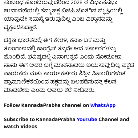
ಸಂಬಂಧ ಹೊಂದಿರುವುದರಿಂದ 2028 ರ ವಿಧಾನಸಭಾ
ಚುನಾವಣೆಯಲ್ಲಿ ತಮ್ಮ ಪಕ್ಷ ಬಿಜೆಪಿ ಜೊತೆಗಿನ ಮೈತ್ರಿಯಲ್ಲಿ
ಯಾವುದೇ ಸಮಸ್ಯೆ ಇರುವುದಿಲ್ಲ ಎಂಬ ವಿಶ್ವಾಸವನ್ನು
ವ್ಯಕ್ತಪಡಿಸಿದ್ದಾರೆ.
ದಕ್ಷಿಣ ಭಾರತದಲ್ಲಿ ಈಗ ಕೇರಳ, ಕರ್ನಾಟಕ ಮತ್ತು
ತೆಲಂಗಾಣದಲ್ಲಿ ಕಾಂಗ್ರೆಸ್ ತನ್ನದೇ ಆದ ಸರ್ಕಾರಗಳನ್ನು
ಹೊಂದಿದೆ. ಭವಿಷ್ಯದಲ್ಲಿ ಏನಾಗುತ್ತದೆ ಎಂದು ನೋಡೋಣ,
ನಾನು ಈಗ ಅದರ ಬಗ್ಗೆ ಮಾತನಾಡಲು ಬಯಸುವುದಿಲ್ಲ. ಪಕ್ಷದ
ನಾಯಕರು ಮತ್ತು ಕಾರ್ಯಕರ್ತರು ಶಿಸ್ತಿನ ಸಿಪಾಯಿಗಳಂತೆ
ಪ್ರಾಮಾಣಿಕತೆಯಿಂದ ಪಕ್ಷವನ್ನು ಬಲಪಡಿಸುವತ್ತ ಕೆಲಸ
ಮಾಡಬೇಕು ಎಂದು ಅವರು ಕರೆ ನೀಡಿದರು.
Follow KannadaPrabha channel on
WhatsApp
Subscribe to KannadaPrabha
YouTube
Channel and
watch Videos