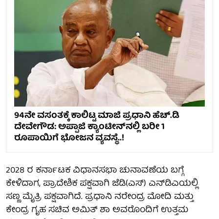
94ನೇ ವಸಂತಕ್ಕೆ ಕಾಲಿಟ್ಟ ಮಾಜಿ ಪ್ರಧಾನಿ ಹೆಚ್.ಡಿ
ದೇವೇಗೌಡ: ಅಪ್ಪಾಜಿ ಕ್ಯಾಂಟೀನ್‌ನಲ್ಲಿ ಬರೀ 1
ರೂಪಾಯಿಗೆ ಭೋಜನ ವ್ಯವಸ್ಥೆ..!
2028 ರ ಕರ್ನಾಟಕ ವಿಧಾನಸಭಾ ಚುನಾವಣೆಯ ಬಗ್ಗೆ
ಕೇಳಿದಾಗ, ಪ್ರಾದೇಶಿಕ ಪಕ್ಷವಾಗಿ ಜೆಡಿ(ಎಸ್) ಎನ್‌ಡಿಎಯಲ್ಲಿ
ಸಣ್ಣ ಮೈತ್ರಿ ಪಕ್ಷವಾಗಿದೆ. ಪ್ರಧಾನಿ ನರೇಂದ್ರ ಮೋದಿ ಮತ್ತು
ಕೇಂದ್ರ ಗೃಹ ಸಚಿವ ಅಮಿತ್ ಶಾ ಅವರೊಂದಿಗೆ ಉತ್ತಮ