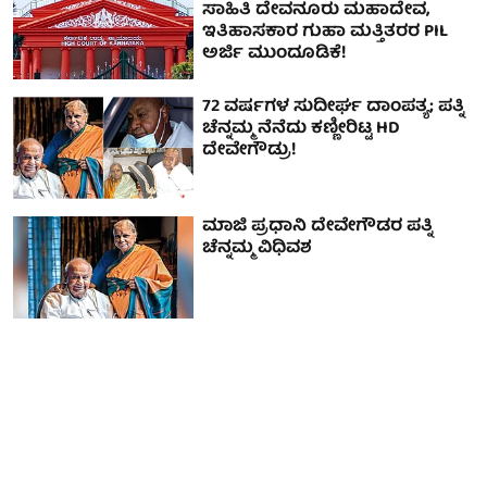
ಸಾಹಿತಿ ದೇವನೂರು ಮಹಾದೇವ,
ಇತಿಹಾಸಕಾರ ಗುಹಾ ಮತ್ತಿತರರ PIL
ಅರ್ಜಿ ಮುಂದೂಡಿಕೆ!
72 ವರ್ಷಗಳ ಸುದೀರ್ಘ ದಾಂಪತ್ಯ; ಪತ್ನಿ
ಚೆನ್ನಮ್ಮ ನೆನೆದು ಕಣ್ಣೀರಿಟ್ಟ HD
ದೇವೇಗೌಡ್ರು!
ಮಾಜಿ ಪ್ರಧಾನಿ ದೇವೇಗೌಡರ ಪತ್ನಿ
ಚೆನ್ನಮ್ಮ ವಿಧಿವಶ