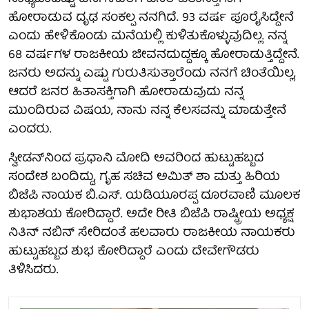
ಹೋರಾಡುವ ದೃಢ ಸಂಕಲ್ಪ ನನಗಿದೆ. 93 ವರ್ಷ ಪೂರೈಸಿದ್ದೇನೆ
ಎಂದು ಹೇಳಿಕೊಂಡು ಮನೆಯಲ್ಲಿ ಕುಳಿತುಕೊಳ್ಳುವುದಿಲ್ಲ. ನನ್ನ
68 ವರ್ಷಗಳ ರಾಜಕೀಯ ಜೀವನದುದ್ದಕ್ಕೂ ಹೋರಾಡುತ್ತಿದ್ದೇನೆ.
ಜನರು ಅದನ್ನು ಎಷ್ಟು ಗುರುತಿಸುತ್ತಾರೆಂದು ನನಗೆ ಚಿಂತೆಯಿಲ್ಲ,
ಆದರೆ ಜನರ ಹಿತಾಸಕ್ತಿಗಾಗಿ ಹೋರಾಡುವುದು ನನ್ನ
ಮುಂದಿರುವ ವಿಷಯ, ನಾನು ನನ್ನ ಕೆಲಸವನ್ನು ಮಾಡುತ್ತೇನೆ
ಎಂದರು.
ಸ್ವೀಡನ್‌ನಿಂದ ಪ್ರಧಾನಿ ಮೋದಿ ಅವರಿಂದ ಹುಟ್ಟುಹಬ್ಬದ
ಸಂದೇಶ ಬಂದಿದ್ದು, ಗೃಹ ಸಚಿವ ಅಮಿತ್ ಶಾ ಮತ್ತು ಹಿರಿಯ
ಬಿಜೆಪಿ ನಾಯಕ ಬಿ.ಎಸ್. ಯಡಿಯೂರಪ್ಪ ದೂರವಾಣಿ ಮೂಲಕ
ಶುಭಾಶಯ ಕೋರಿದ್ದಾರೆ. ಅದೇ ರೀತಿ ಬಿಜೆಪಿ ರಾಷ್ಟ್ರೀಯ ಅಧ್ಯಕ್ಷ
ನಿತಿನ್ ನಬಿನ್ ಸೇರಿದಂತೆ ಹಲವಾರು ರಾಜಕೀಯ ನಾಯಕರು
ಹುಟ್ಟುಹಬ್ಬದ ಶುಭ ಕೋರಿದ್ದಾರೆ ಎಂದು ದೇವೇಗೌಡರು
ತಿಳಿಸಿದರು.