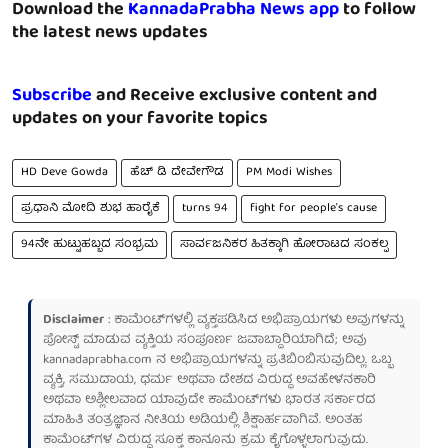
Download the
KannadaPrabha News app
to follow
the latest news updates
Subscribe
and Receive exclusive content and
updates on your favorite topics
HD Deve Gowda
ಹೆಚ್ ಡಿ ದೇವೇಗೌಡ
PM Modi Wishes
ಪ್ರಧಾನಿ ಮೋದಿ ಶುಭ ಹಾರೈಕೆ
turns 94
fight for people's cause
94ನೇ ಹುಟ್ಟುಹಬ್ಬದ ಸಂಭ್ರಮ
ಸಾರ್ವಜನಿಕರ ಹಿತಕ್ಕಾಗಿ ಹೋರಾಟದ ಸಂಕಲ್ಪ
Disclaimer
: ಕಾಮೆಂಟ್‌ಗಳಲ್ಲಿ ವ್ಯಕ್ತಪಡಿಸಿದ ಅಭಿಪ್ರಾಯಗಳು ಅವುಗಳನ್ನು
ಪೋಸ್ಟ್ ಮಾಡುವ ವ್ಯಕ್ತಿಯ ಸಂಪೂರ್ಣ ಜವಾಬ್ದಾರಿಯಾಗಿದೆ; ಅವು
kannadaprabha.com
ನ ಅಭಿಪ್ರಾಯಗಳನ್ನು ಪ್ರತಿಬಿಂಬಿಸುವುದಿಲ್ಲ. ಒಬ್ಬ
ವ್ಯಕ್ತಿ, ಸಮುದಾಯ, ಧರ್ಮ ಅಥವಾ ದೇಶದ ವಿರುದ್ಧ ಅವಹೇಳನಕಾರಿ
ಅಥವಾ ಅಶ್ಲೀಲವಾದ ಯಾವುದೇ ಕಾಮೆಂಟ್‌ಗಳು ಭಾರತ ಸರ್ಕಾರದ
ಮಾಹಿತಿ ತಂತ್ರಜ್ಞಾನ ನೀತಿಯ ಅಡಿಯಲ್ಲಿ ಶಿಕ್ಷಾರ್ಹವಾಗಿವೆ. ಅಂತಹ
ಕಾಮೆಂಟ್‌ಗಳ ವಿರುದ್ಧ ಸೂಕ್ತ ಕಾನೂನು ಕ್ರಮ ಕೈಗೊಳ್ಳಲಾಗುವುದು.