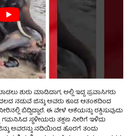
ಡಲು ಶುರು ಮಾಡಿದಾಗ, ಅಲ್ಲಿ ಇದ್ದ ಪ್ರವಾಸಿಗರು
ೊಂದಲದ ನಡುವೆ ಜಿನ್ಶು ಅವರು ಕೂಡ ಆತಂಕದಿಂದ
ಿ ಬಿದ್ದಿದ್ದಾರೆ. ಈ ವೇಳೆ ಆಕೆಯನ್ನು ರಕ್ಷಿಸುವುದು
ನ್ನು ಗಮನಿಸಿದ ಸ್ಥಳೀಯರು ತಕ್ಷಣ ನೀರಿಗೆ ಇಳಿದು
 ಜಿನ್ಶು ಅವರನ್ನು ನದಿಯಿಂದ ಹೊರಗೆ ತಂದು