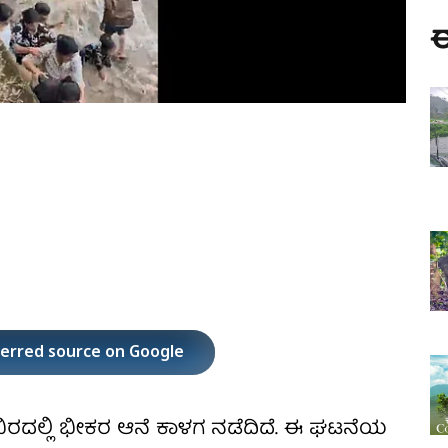
ಈ
ferred source on Google
ಬಿರದಲ್ಲಿ ಭೀಕರ ಆನೆ ಕಾಳಗ ನಡೆದಿದೆ. ಈ ಘಟನೆಯ