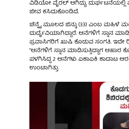
ವಿಡಿಯೋ ವೈರಲ್ ಆಗಿದ್ದು, ದುರ್ಘಟನೆಯಲ್ಲಿ 
ಜೀವ ಕಸಿದುಕೊಂಡಿದೆ.
ಚೆನ್ನೈ ಮೂಲದ ಜಿನ್ಶು (33) ಎಂಬ ಮಹಿಳೆ 
ದುರ್ದೈವಿಯಾಗಿದ್ದಾರೆ. ಆನೆಗಳಿಗೆ ಸ್ನಾನ
ಪ್ರವಾಸಿಗರಿಗೆ ಖುಷಿ ಕೊಡುವ ಸಂಗತಿ. ಇದೇ ರ
"ಆನೆಗಳಿಗೆ ಸ್ನಾನ ಮಾಡಿಸುತ್ತಿದ್ದಾಗ ಆಹಾರ ಕೊಡ
ಪಳಗಿಸಿದ್ದ 2 ಆನೆಗಳು ಏಕಾಏಕಿ ಕಾದಾಟ ಆರ
ಉಂಟಾಗಿತ್ತು.