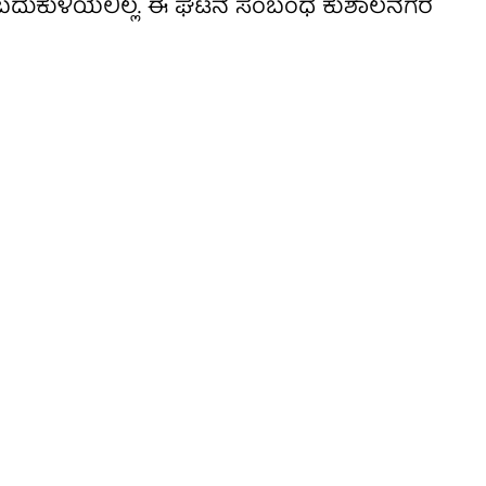
ಕೆ ಬದುಕುಳಿಯಲಿಲ್ಲ. ಈ ಘಟನೆ ಸಂಬಂಧ ಕುಶಾಲನಗರ