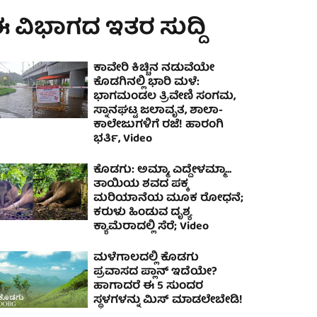
 ವಿಭಾಗದ ಇತರ ಸುದ್ದಿ
ಕಾವೇರಿ ಕಿಚ್ಚಿನ ನಡುವೆಯೇ
ಕೊಡಗಿನಲ್ಲಿ ಭಾರಿ ಮಳೆ:
ಭಾಗಮಂಡಲ‌ ತ್ರಿವೇಣಿ ಸಂಗಮ,
ಸ್ನಾನಘಟ್ಟ ಜಲಾವೃತ, ಶಾಲಾ-
ಕಾಲೇಜುಗಳಿಗೆ ರಜೆ! ಹಾರಂಗಿ
ಭರ್ತಿ, Video
ಕೊಡಗು: ಅಮ್ಮಾ, ಎದ್ದೇಳಮ್ಮಾ...
ತಾಯಿಯ ಶವದ ಪಕ್ಕ
ಮರಿಯಾನೆಯ ಮೂಕ ರೋಧನೆ;
ಕರುಳು ಹಿಂಡುವ ದೃಶ್ಯ
ಕ್ಯಾಮೆರಾದಲ್ಲಿ ಸೆರೆ; Video
ಮಳೆಗಾಲದಲ್ಲಿ ಕೊಡಗು
ಪ್ರವಾಸದ ಪ್ಲಾನ್ ಇದೆಯೇ?
ಹಾಗಾದರೆ ಈ 5 ಸುಂದರ
ಸ್ಥಳಗಳನ್ನು ಮಿಸ್ ಮಾಡಲೇಬೇಡಿ!