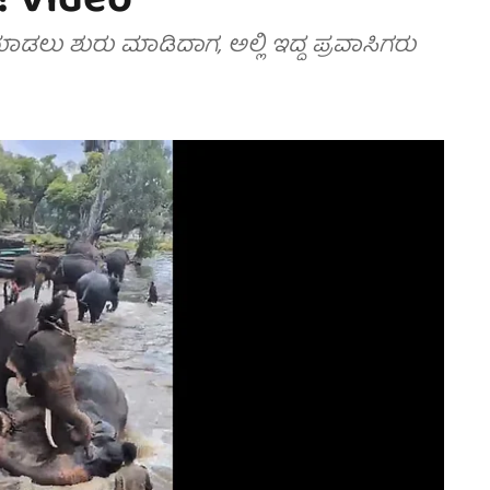
 Video
ಡಲು ಶುರು ಮಾಡಿದಾಗ, ಅಲ್ಲಿ ಇದ್ದ ಪ್ರವಾಸಿಗರು