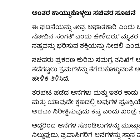
ಅಂತರ ಕಾಯ್ದುಕೊಳ್ಳಲು ಸಚಿವರ ಸೂಚನೆ
ಈ ಘಟನೆಯನ್ನು ತೀವ್ರ ಆಘಾತಕಾರಿ ಎಂದು ಬಣ್ಣ
ನೋವಿನ ಸಂಗತಿ" ಎಂದು ಹೇಳಿದರು." ಮೃತರ ಆತ್ಮ
ನಷ್ಟವನ್ನು ಭರಿಸುವ ಶಕ್ತಿಯನ್ನು ನೀಡಲಿ ಎಂದು 
ಸಚಿವರು ಪ್ರಕರಣ ಕುರಿತು ಸಮಗ್ರ ತನಿಖೆಗೆ ಆ
ತಡೆಗಟ್ಟಲು ಕ್ರಮಗಳನ್ನು ತೆಗೆದುಕೊಳ್ಳುವಂತೆ
ಹೇಳಿಕೆ ತಿಳಿಸಿದೆ.
ತರಬೇತಿ ಪಡೆದ ಆನೆಗಳು ಮತ್ತು ಇತರ ಕಾಡು ಪ
ಮತ್ತು ಯಾವುದೇ ಕ್ಷಣದಲ್ಲಿ ಅವುಗಳ ಪ್ರತಿಕ್
ಅಥವಾ ನಿರೀಕ್ಷಿಸುವುದು ಕಷ್ಟ ಎಂದು ಖಂಡ್ರೆ 
ಆದ್ದರಿಂದ ಆನೆಗಳ ಸೊಂಡಿಲುಗಳನ್ನು ಮುಟ್ಟುವ
ನಿಲ್ಲುವುದು, ಪ್ರವಾಸಿಗರಿಗೆ ಆನೆಗಳನ್ನು 