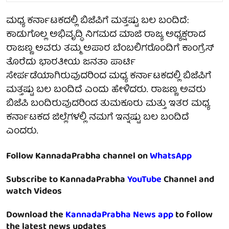
ಮಧ್ಯ ಕರ್ನಾಟಕದಲ್ಲಿ ಬಿಜೆಪಿಗೆ ಮತ್ತಷ್ಟು ಬಲ ಬಂದಿದೆ:
ಕಾಡುಗೊಲ್ಲ ಅಭಿವೃದ್ಧಿ ನಿಗಮದ ಮಾಜಿ ರಾಜ್ಯ ಅಧ್ಯಕ್ಷರಾದ
ರಾಜಣ್ಣ ಅವರು ತಮ್ಮ ಅಪಾರ ಬೆಂಬಲಿಗರೊಂದಿಗೆ ಕಾಂಗ್ರೆಸ್
ತೊರೆದು ಭಾರತೀಯ ಜನತಾ ಪಾರ್ಟಿ
ಸೇರ್ಪಡೆಯಾಗಿರುವುದರಿಂದ ಮಧ್ಯ ಕರ್ನಾಟಕದಲ್ಲಿ ಬಿಜೆಪಿಗೆ
ಮತ್ತಷ್ಟು ಬಲ ಬಂದಿದೆ ಎಂದು ಹೇಳಿದರು. ರಾಜಣ್ಣ ಅವರು
ಬಿಜೆಪಿ ಬಂದಿರುವುದರಿಂದ ತುಮಕೂರು ಮತ್ತು ಇತರ ಮಧ್ಯ
ಕರ್ನಾಟಕದ ಜಿಲ್ಲೆಗಳಲ್ಲಿ ನಮಗೆ ಇನ್ನಷ್ಟು ಬಲ ಬಂದಿದೆ
ಎಂದರು.
Follow KannadaPrabha channel on
WhatsApp
Subscribe to KannadaPrabha
YouTube
Channel and
watch Videos
Download the
KannadaPrabha News app
to follow
the latest news updates