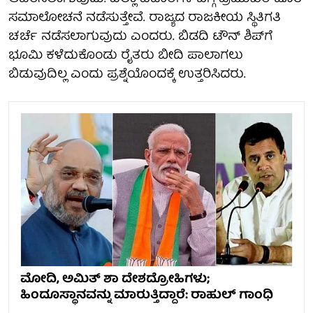
ಸಮಾಲೋಚನೆ ನಡೆಸುತ್ತೇವೆ. ರಾಜ್ಯದ ರಾಜಕೀಯ ಸ್ಥಿತಿಗತಿ
ಚರ್ಚೆ ನಡೆಸಲಾಗುವುದು ಎಂದರು. ಬಿಡದಿ ಟೌನ್ ಶಿಪ್‍ಗೆ
ಭೂಮಿ ಕಳೆದುಕೊಂಡು ರೈತರು ಬೀದಿ ಪಾಲಾಗಲು
ಬಿಡುವುದಿಲ್ಲ ಎಂದು ಪ್ರಶ್ನೆಯೊಂದಕ್ಕೆ ಉತ್ತರಿಸಿದರು.
ಮೋದಿ, ಅಮಿತ್ ಶಾ ದೇಶದ್ರೋಹಿಗಳು;
ಹಿಂದೂಸ್ಥಾನವನ್ನು ಮಾರುತ್ತಿದ್ದಾರೆ: ರಾಹುಲ್ ಗಾಂಧಿ