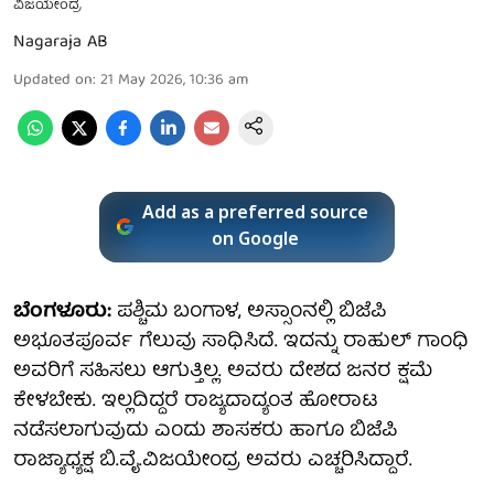
ವಿಜಯೇಂದ್ರ
Nagaraja AB
Updated on
:
21 May 2026, 10:36 am
Add as a preferred source
on Google
ಬೆಂಗಳೂರು:
ಪಶ್ಚಿಮ ಬಂಗಾಳ, ಅಸ್ಸಾಂನಲ್ಲಿ ಬಿಜೆಪಿ
ಅಭೂತಪೂರ್ವ ಗೆಲುವು ಸಾಧಿಸಿದೆ. ಇದನ್ನು ರಾಹುಲ್ ಗಾಂಧಿ
ಅವರಿಗೆ ಸಹಿಸಲು ಆಗುತ್ತಿಲ್ಲ. ಅವರು ದೇಶದ ಜನರ ಕ್ಷಮೆ
ಕೇಳಬೇಕು. ಇಲ್ಲದಿದ್ದರೆ ರಾಜ್ಯದಾದ್ಯಂತ ಹೋರಾಟ
ನಡೆಸಲಾಗುವುದು ಎಂದು ಶಾಸಕರು ಹಾಗೂ ಬಿಜೆಪಿ
ರಾಜ್ಯಾಧ್ಯಕ್ಷ ಬಿ.ವೈ.ವಿಜಯೇಂದ್ರ ಅವರು ಎಚ್ಚರಿಸಿದ್ದಾರೆ.