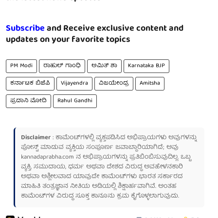
Subscribe
and Receive exclusive content and
updates on your favorite topics
PM Modi
ರಾಹುಲ್ ಗಾಂಧಿ
ಅಮಿತ್ ಶಾ
Karnataka BJP
ಕರ್ನಾಟಕ ಬಿಜೆಪಿ
Vijayendra
ವಿಜಯೇಂದ್ರ
Amitsha
ಪ್ರದಾನಿ ಮೋದಿ
​Rahul Gandhi
Disclaimer
: ಕಾಮೆಂಟ್‌ಗಳಲ್ಲಿ ವ್ಯಕ್ತಪಡಿಸಿದ ಅಭಿಪ್ರಾಯಗಳು ಅವುಗಳನ್ನು
ಪೋಸ್ಟ್ ಮಾಡುವ ವ್ಯಕ್ತಿಯ ಸಂಪೂರ್ಣ ಜವಾಬ್ದಾರಿಯಾಗಿದೆ; ಅವು
kannadaprabha.com
ನ ಅಭಿಪ್ರಾಯಗಳನ್ನು ಪ್ರತಿಬಿಂಬಿಸುವುದಿಲ್ಲ. ಒಬ್ಬ
ವ್ಯಕ್ತಿ, ಸಮುದಾಯ, ಧರ್ಮ ಅಥವಾ ದೇಶದ ವಿರುದ್ಧ ಅವಹೇಳನಕಾರಿ
ಅಥವಾ ಅಶ್ಲೀಲವಾದ ಯಾವುದೇ ಕಾಮೆಂಟ್‌ಗಳು ಭಾರತ ಸರ್ಕಾರದ
ಮಾಹಿತಿ ತಂತ್ರಜ್ಞಾನ ನೀತಿಯ ಅಡಿಯಲ್ಲಿ ಶಿಕ್ಷಾರ್ಹವಾಗಿವೆ. ಅಂತಹ
ಕಾಮೆಂಟ್‌ಗಳ ವಿರುದ್ಧ ಸೂಕ್ತ ಕಾನೂನು ಕ್ರಮ ಕೈಗೊಳ್ಳಲಾಗುವುದು.