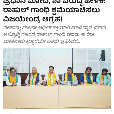
ಪ್ರಧಾನಿ ಮೋದಿ, ಶಾ ವಿರುದ್ಧ ಹೇಳಿಕೆ:
ರಾಹುಲ್ ಗಾಂಧಿ ಕ್ಷಮೆಯಾಚಿಸಲು
ವಿಜಯೇಂದ್ರ ಆಗ್ರಹ!
ದೇಶವನ್ನು ನಾಲ್ಕನೇ ಆರ್ಥಿಕ ಶಕ್ತಿಯಾಗಿ ಮಾಡಿದ್ದಾರೆ. ದೇಶದ
ಅಭಿವೃದ್ಧಿ ಸಹಿಸದೆ ರಾಹುಲ್ ಗಾಂಧಿ ಅವರು ಈ ರೀತಿ
ಮಾತನಾಡುತ್ತಿದ್ದಾರೆಯೇ ಎಂದು ಪ್ರಶ್ನಿಸಿದರು.