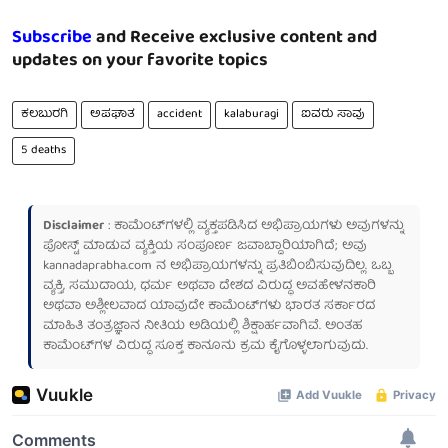
Subscribe
and Receive exclusive content and
updates on your favorite topics
ಕಲಬುರಗಿ
ಅಪಘಾತ
accident
kalaburagi
ಐವರು ಸಾವು
5 deaths
Disclaimer
: ಕಾಮೆಂಟ್‌ಗಳಲ್ಲಿ ವ್ಯಕ್ತಪಡಿಸಿದ ಅಭಿಪ್ರಾಯಗಳು ಅವುಗಳನ್ನು
ಪೋಸ್ಟ್ ಮಾಡುವ ವ್ಯಕ್ತಿಯ ಸಂಪೂರ್ಣ ಜವಾಬ್ದಾರಿಯಾಗಿದೆ; ಅವು
kannadaprabha.com
ನ ಅಭಿಪ್ರಾಯಗಳನ್ನು ಪ್ರತಿಬಿಂಬಿಸುವುದಿಲ್ಲ. ಒಬ್ಬ
ವ್ಯಕ್ತಿ, ಸಮುದಾಯ, ಧರ್ಮ ಅಥವಾ ದೇಶದ ವಿರುದ್ಧ ಅವಹೇಳನಕಾರಿ
ಅಥವಾ ಅಶ್ಲೀಲವಾದ ಯಾವುದೇ ಕಾಮೆಂಟ್‌ಗಳು ಭಾರತ ಸರ್ಕಾರದ
ಮಾಹಿತಿ ತಂತ್ರಜ್ಞಾನ ನೀತಿಯ ಅಡಿಯಲ್ಲಿ ಶಿಕ್ಷಾರ್ಹವಾಗಿವೆ. ಅಂತಹ
ಕಾಮೆಂಟ್‌ಗಳ ವಿರುದ್ಧ ಸೂಕ್ತ ಕಾನೂನು ಕ್ರಮ ಕೈಗೊಳ್ಳಲಾಗುವುದು.