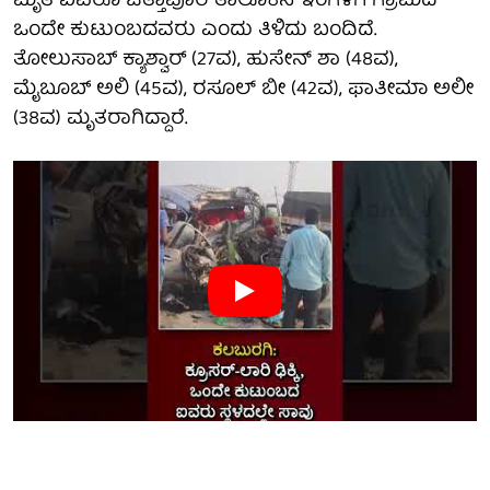
ಮೃತ ಐವರೂ ಚಿತ್ತಾಪೂರ ತಾಲೂಕಿನ ಇಂಗಳಗಿ ಗ್ರಾಮದ
ಒಂದೇ ಕುಟುಂಬದವರು ಎಂದು ತಿಳಿದು ಬಂದಿದೆ.
ತೋಲುಸಾಬ್ ಕ್ಯಾಶ್ವಾರ್ (27ವ), ಹುಸೇನ್ ಶಾ (48ವ),
ಮೈಬೂಬ್ ಅಲಿ (45ವ), ರಸೂಲ್ ಬೀ (42ವ), ಫಾತೀಮಾ ಅಲೀ
(38ವ) ಮೃತರಾಗಿದ್ದಾರೆ.