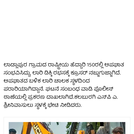
ಲಾಡ್ಲಾಪುರ ಗ್ರಾಮದ ರಾಷ್ಟ್ರೀಯ ಹೆದ್ದಾರಿ 150ರಲ್ಲಿ ಅಪಘಾತ
ಸಂಭವಿಸಿದ್ದು, ಲಾರಿ ಡಿಕ್ಕಿ ರಭಸಕ್ಕೆ ಕ್ರೂಸರ್ ನಜ್ಜುಗುಜ್ಜಾಗಿದೆ.
ಅಪಘಾತದ ಬಳಿಕ ಲಾರಿ ಚಾಲಕ ಸ್ಥಳದಿಂದ
ಪರಾರಿಯಾಗಿದ್ದಾನೆ. ಘಟನೆ ಸಂಬಂಧ ವಾಡಿ ಪೊಲೀಸ್
ಠಾಣೆಯಲ್ಲಿ ಪ್ರಕರಣ ದಾಖಲಾಗಿದೆ.ಕಲಬುರಗಿ ಎಸ್‌ಪಿ ಎ.
ಶ್ರೀನಿವಾಸುಲು ಸ್ಥಳಕ್ಕೆ ಭೇಟಿ ನೀಡಿದರು.