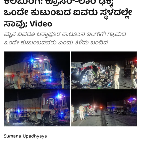
ಕಲಬುರಗಿ: ಕ್ರೂಸರ್-ಲಾರಿ ಢಿಕ್ಕಿ;
ಒಂದೇ ಕುಟುಂಬದ ಐವರು ಸ್ಥಳದಲ್ಲೇ
ಸಾವು; Video
ಮೃತ ಐವರೂ ಚಿತ್ತಾಪೂರ ತಾಲೂಕಿನ ಇಂಗಳಗಿ ಗ್ರಾಮದ
ಒಂದೇ ಕುಟುಂಬದವರು ಎಂದು ತಿಳಿದು ಬಂದಿದೆ.
Sumana Upadhyaya