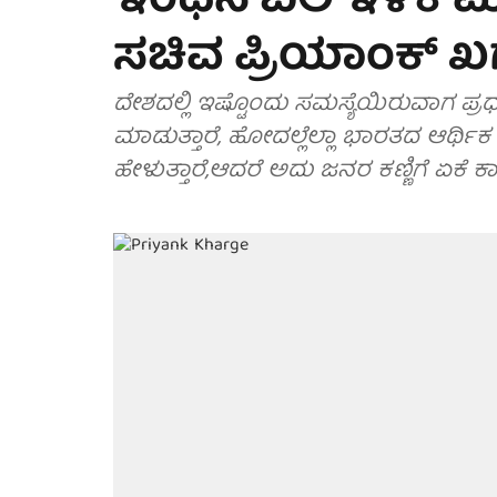
ಇಂಧನ ಬೆಲೆ ಇಳಿಕೆ ಮಾಡ
ಸಚಿವ ಪ್ರಿಯಾಂಕ್ ಖರ್
ದೇಶದಲ್ಲಿ ಇಷ್ಟೊಂದು ಸಮಸ್ಯೆಯಿರುವಾಗ ಪ್ರಧಾ
ಮಾಡುತ್ತಾರೆ, ಹೋದಲ್ಲೆಲ್ಲಾ ಭಾರತದ ಆರ್ಥಿಕ
ಹೇಳುತ್ತಾರೆ,ಆದರೆ ಅದು ಜನರ ಕಣ್ಣಿಗೆ ಏಕೆ ಕಾಣುತ