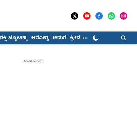
ಭಕ್ತಿ-ಜ್ಯೋತಿಷ್ಯ
ಆರೋಗ್ಯ
ಅಡುಗೆ
ಕ್ರೀಡೆ
Advertisement