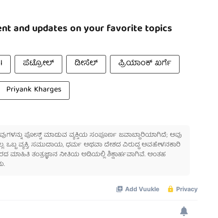
nt and updates on your favorite topics
l
ಪೆಟ್ರೋಲ್
ಡೀಸೆಲ್
ಪ್ರಿಯಾಂಕ್ ಖರ್ಗೆ
Priyank Kharges
 ಅವುಗಳನ್ನು ಪೋಸ್ಟ್ ಮಾಡುವ ವ್ಯಕ್ತಿಯ ಸಂಪೂರ್ಣ ಜವಾಬ್ದಾರಿಯಾಗಿದೆ; ಅವು
ಲ್ಲ. ಒಬ್ಬ ವ್ಯಕ್ತಿ, ಸಮುದಾಯ, ಧರ್ಮ ಅಥವಾ ದೇಶದ ವಿರುದ್ಧ ಅವಹೇಳನಕಾರಿ
ಾಹಿತಿ ತಂತ್ರಜ್ಞಾನ ನೀತಿಯ ಅಡಿಯಲ್ಲಿ ಶಿಕ್ಷಾರ್ಹವಾಗಿವೆ. ಅಂತಹ
ು.