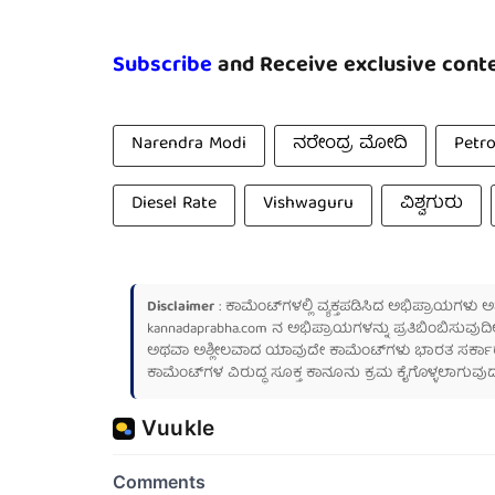
Subscribe
and Receive exclusive conte
Narendra Modi
ನರೇಂದ್ರ ಮೋದಿ
Petro
Diesel Rate
Vishwaguru
ವಿಶ್ವಗುರು
Disclaimer
: ಕಾಮೆಂಟ್‌ಗಳಲ್ಲಿ ವ್ಯಕ್ತಪಡಿಸಿದ ಅಭಿಪ್ರಾಯಗಳು
kannadaprabha.com
ನ ಅಭಿಪ್ರಾಯಗಳನ್ನು ಪ್ರತಿಬಿಂಬಿಸುವುದಿ
ಅಥವಾ ಅಶ್ಲೀಲವಾದ ಯಾವುದೇ ಕಾಮೆಂಟ್‌ಗಳು ಭಾರತ ಸರ್ಕಾರದ ಮ
ಕಾಮೆಂಟ್‌ಗಳ ವಿರುದ್ಧ ಸೂಕ್ತ ಕಾನೂನು ಕ್ರಮ ಕೈಗೊಳ್ಳಲಾಗುವುದ