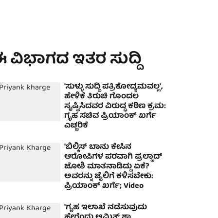
 ವಿಭಾಗದ ಇತರ ಸುದ್ದಿ
'ಸುಳ್ಳು ಸುದ್ದಿ ಪತ್ರಿಕೋದ್ಯಮವಲ್ಲ',
ಹೇಳಿಕೆ ತಿರುಚಿ ಗೊಂದಲ
ಸೃಷ್ಟಿಸಿದವರ ವಿರುದ್ಧ ಕಠಿಣ ಕ್ರಮ:
ಗೃಹ ಸಚಿವ ಪ್ರಿಯಾಂಕ್ ಖರ್ಗೆ
ಎಚ್ಚರಿಕೆ
'ಬಿಲ್ಕಿಸ್ ಬಾನು ಕೇಸಿನ
ಆರೋಪಿಗಳ ಪರವಾಗಿ ಪ್ರಲ್ಹಾದ್
ಜೋಶಿ ಮಾತನಾಡಿದ್ದು ಏಕೆ?
ಅವರನ್ನು ಜೈಲಿಗೆ ಕಳಿಸಬೇಕು:
ಪ್ರಿಯಾಂಕ್ ಖರ್ಗೆ; Video
'ಗೃಹ ಇಲಾಖೆ ನಡೆಸುವುದು
ಹೇಗೆಂದು ಅಮಿತ್ ಶಾ