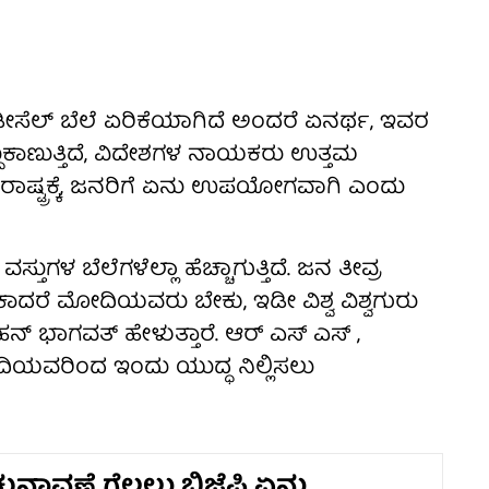
ಡೀಸೆಲ್ ಬೆಲೆ ಏರಿಕೆಯಾಗಿದೆ ಅಂದರೆ ಏನರ್ಥ, ಇವರ
ದುಕಾಣುತ್ತಿದೆ, ವಿದೇಶಗಳ ನಾಯಕರು ಉತ್ತಮ
್ಮ ರಾಷ್ಟ್ರಕ್ಕೆ, ಜನರಿಗೆ ಏನು ಉಪಯೋಗವಾಗಿ ಎಂದು
ತುಗಳ ಬೆಲೆಗಳೆಲ್ಲಾ ಹೆಚ್ಚಾಗುತ್ತಿದೆ. ಜನ ತೀವ್ರ
ೆಸಬೇಕಾದರೆ ಮೋದಿಯವರು ಬೇಕು, ಇಡೀ ವಿಶ್ವ ವಿಶ್ವಗುರು
 ಭಾಗವತ್ ಹೇಳುತ್ತಾರೆ. ಆರ್ ಎಸ್ ಎಸ್ ,
ದಿಯವರಿಂದ ಇಂದು ಯುದ್ಧ ನಿಲ್ಲಿಸಲು
ುನಾವಣೆ ಗೆಲ್ಲಲು ಬಿಜೆಪಿ ಏನು