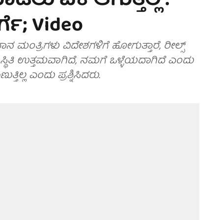
ಲು ಏಕೆ ಆಗುತ್ತಿಲ್ಲ':
ಗೆ; Video
ನ ಮಂತ್ರಿಗಳು ವಿದೇಶಗಳಿಗೆ ಹೋಗುತ್ತಾರೆ, ರೀಲ್ಸ್
 ಸ್ಥಿತಿ ಉತ್ತಮವಾಗಿದೆ, ನಮಗೆ ಒಳ್ಳೆಯದಾಗಿದೆ ಎಂದು
್ತಿಲ್ಲ ಎಂದು ಪ್ರಶ್ನಿಸಿದರು.