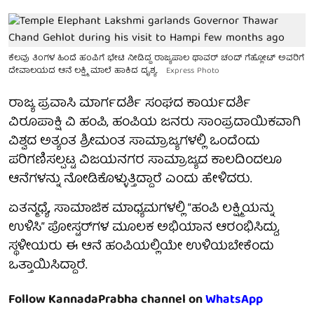
ಕೆಲವು ತಿಂಗಳ ಹಿಂದೆ ಹಂಪಿಗೆ ಭೇಟಿ ನೀಡಿದ್ದ ರಾಜ್ಯಪಾಲ ಥಾವರ್ ಚಂದ್ ಗೆಹ್ಲೋಟ್ ಅವರಿಗೆ
ದೇವಾಲಯದ ಆನೆ ಲಕ್ಷ್ಮಿ ಮಾಲೆ ಹಾಕಿದ ದೃಶ್ಯ.
Express Photo
ರಾಜ್ಯ ಪ್ರವಾಸಿ ಮಾರ್ಗದರ್ಶಿ ಸಂಘದ ಕಾರ್ಯದರ್ಶಿ
ವಿರೂಪಾಕ್ಷಿ ವಿ ಹಂಪಿ, ಹಂಪಿಯ ಜನರು ಸಾಂಪ್ರದಾಯಿಕವಾಗಿ
ವಿಶ್ವದ ಅತ್ಯಂತ ಶ್ರೀಮಂತ ಸಾಮ್ರಾಜ್ಯಗಳಲ್ಲಿ ಒಂದೆಂದು
ಪರಿಗಣಿಸಲ್ಪಟ್ಟ ವಿಜಯನಗರ ಸಾಮ್ರಾಜ್ಯದ ಕಾಲದಿಂದಲೂ
ಆನೆಗಳನ್ನು ನೋಡಿಕೊಳ್ಳುತ್ತಿದ್ದಾರೆ ಎಂದು ಹೇಳಿದರು.
ಏತನ್ಮಧ್ಯೆ, ಸಾಮಾಜಿಕ ಮಾಧ್ಯಮಗಳಲ್ಲಿ “ಹಂಪಿ ಲಕ್ಷ್ಮಿಯನ್ನು
ಉಳಿಸಿ” ಪೋಸ್ಟರ್‌ಗಳ ಮೂಲಕ ಅಭಿಯಾನ ಆರಂಭಿಸಿದ್ದು,
ಸ್ಥಳೀಯರು ಈ ಆನೆ ಹಂಪಿಯಲ್ಲಿಯೇ ಉಳಿಯಬೇಕೆಂದು
ಒತ್ತಾಯಿಸಿದ್ದಾರೆ.
Follow KannadaPrabha channel on
WhatsApp