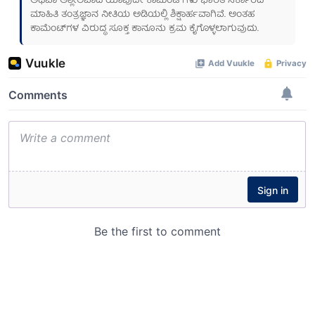
ಅಥವಾ ಅಶ್ಲೀಲವಾದ ಯಾವುದೇ ಕಾಮೆಂಟ್‌ಗಳು ಭಾರತ ಸರ್ಕಾರದ
ಮಾಹಿತಿ ತಂತ್ರಜ್ಞಾನ ನೀತಿಯ ಅಡಿಯಲ್ಲಿ ಶಿಕ್ಷಾರ್ಹವಾಗಿವೆ. ಅಂತಹ
ಕಾಮೆಂಟ್‌ಗಳ ವಿರುದ್ಧ ಸೂಕ್ತ ಕಾನೂನು ಕ್ರಮ ಕೈಗೊಳ್ಳಲಾಗುವುದು.