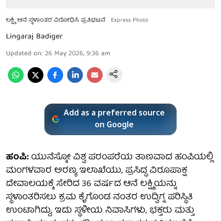
ಲಕ್ಷ್ಮಿ ಆನೆ ಸ್ಥಳಾಂತರ ವಿರೋಧಿಸಿ ಪ್ರತಿಭಟನೆ
Express Photo
Lingaraj Badiger
Updated on
:
26 May 2026, 9:36 am
Add as a preferred source
on Google
ಹಂಪಿ:
ಯುನೆಸ್ಕೋ ವಿಶ್ವ ಪರಂಪರೆಯ ತಾಣವಾದ ಹಂಪಿಯಲ್ಲಿ
ಮಂಗಳವಾರ ಅರಣ್ಯ ಇಲಾಖೆಯು, ಪ್ರಸಿದ್ಧ ವಿರೂಪಾಕ್ಷ
ದೇವಾಲಯಕ್ಕೆ ಸೇರಿದ 36 ವರ್ಷದ ಆನೆ ಲಕ್ಷ್ಮಿಯನ್ನು
ಸ್ಥಳಾಂತರಿಸಲು ಕ್ರಮ ಕೈಗೊಂಡ ನಂತರ ಉದ್ವಿಗ್ನ ಪರಿಸ್ಥಿತಿ
ಉಂಟಾಗಿದ್ದು, ಇದು ಸ್ಥಳೀಯ ನಿವಾಸಿಗಳು, ಭಕ್ತರು ಮತ್ತು