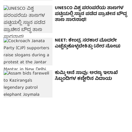
UNESCO ವಿಶ್ವ ಪರಂಪರೆಯ ತಾಣಗಳ
ಪಟ್ಟಿಯಲ್ಲಿ ಸ್ಥಾನ ಪಡೆದ ಪ್ರಾಚೀನ ಬೌದ್ಧ
ತಾಣ ಸಾರನಾಥ!
NEET: ಕೇಂದ್ರ ಸರಕಾರ ಮೊದಲೇ
ಎಚ್ಚೆತ್ತುಕೊಳ್ಳಬೇಕಿತ್ತು (ನೇರ ನೋಟ)
ಕುಮ್ಕಿ ಆನೆ ಸಾವು: ಅರಣ್ಯ ಇಲಾಖೆ
ಸಿಬ್ಬಂದಿಗಳ ಕಣ್ಣೀರಿನ ವಿದಾಯ