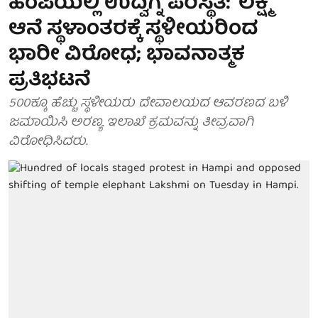
ಹಂಪಿಯಲ್ಲಿ ಉದ್ವಿಗ್ನ ಪರಿಸ್ಥಿತಿ: 'ಲಕ್ಷ್ಮಿ'
ಆನೆ ಸ್ಥಳಾಂತರಕ್ಕೆ ಸ್ಥಳೀಯರಿಂದ
ಭಾರೀ ವಿರೋಧ; ಭಾವನಾತ್ಮಕ
ಪ್ರತಿಭಟನೆ
500ಕ್ಕೂ ಹೆಚ್ಚು ಸ್ಥಳೀಯರು ದೇವಾಲಯದ ಆವರಣದ ಬಳಿ
ಜಮಾಯಿಸಿ ಅರಣ್ಯ ಇಲಾಖೆ ಕ್ರಮವನ್ನು ತೀವ್ರವಾಗಿ
ವಿರೋಧಿಸಿದರು.