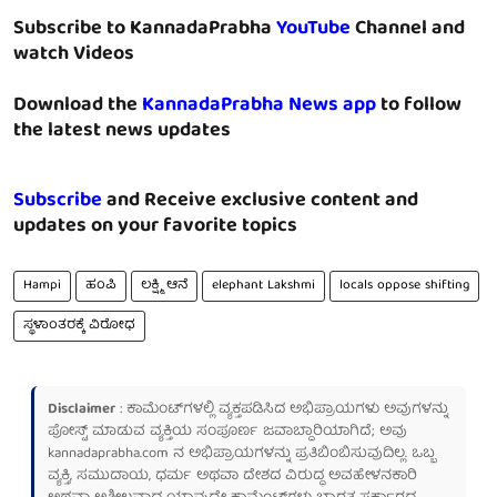
Subscribe to KannadaPrabha
YouTube
Channel and
watch Videos
Download the
KannadaPrabha News app
to follow
the latest news updates
Subscribe
and Receive exclusive content and
updates on your favorite topics
Hampi
ಹಂಪಿ
ಲಕ್ಷ್ಮಿ ಆನೆ
elephant Lakshmi
locals oppose shifting
ಸ್ಥಳಾಂತರಕ್ಕೆ ವಿರೋಧ
Disclaimer
: ಕಾಮೆಂಟ್‌ಗಳಲ್ಲಿ ವ್ಯಕ್ತಪಡಿಸಿದ ಅಭಿಪ್ರಾಯಗಳು ಅವುಗಳನ್ನು
ಪೋಸ್ಟ್ ಮಾಡುವ ವ್ಯಕ್ತಿಯ ಸಂಪೂರ್ಣ ಜವಾಬ್ದಾರಿಯಾಗಿದೆ; ಅವು
kannadaprabha.com
ನ ಅಭಿಪ್ರಾಯಗಳನ್ನು ಪ್ರತಿಬಿಂಬಿಸುವುದಿಲ್ಲ. ಒಬ್ಬ
ವ್ಯಕ್ತಿ, ಸಮುದಾಯ, ಧರ್ಮ ಅಥವಾ ದೇಶದ ವಿರುದ್ಧ ಅವಹೇಳನಕಾರಿ