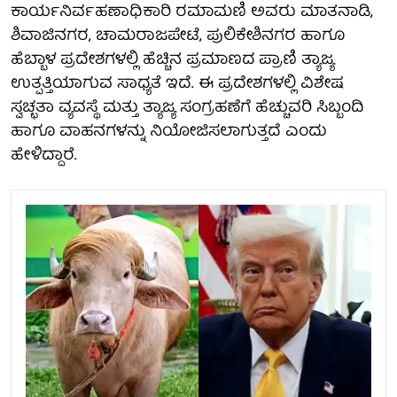
ಕಾರ್ಯನಿರ್ವಹಣಾಧಿಕಾರಿ ರಮಾಮಣಿ ಅವರು ಮಾತನಾಡಿ,
ಶಿವಾಜಿನಗರ, ಚಾಮರಾಜಪೇಟೆ, ಪುಲಿಕೇಶಿನಗರ ಹಾಗೂ
ಹೆಬ್ಬಾಳ ಪ್ರದೇಶಗಳಲ್ಲಿ ಹೆಚ್ಚಿನ ಪ್ರಮಾಣದ ಪ್ರಾಣಿ ತ್ಯಾಜ್ಯ
ಉತ್ಪತ್ತಿಯಾಗುವ ಸಾಧ್ಯತೆ ಇದೆ. ಈ ಪ್ರದೇಶಗಳಲ್ಲಿ ವಿಶೇಷ
ಸ್ವಚ್ಛತಾ ವ್ಯವಸ್ಥೆ ಮತ್ತು ತ್ಯಾಜ್ಯ ಸಂಗ್ರಹಣೆಗೆ ಹೆಚ್ಚುವರಿ ಸಿಬ್ಬಂದಿ
ಹಾಗೂ ವಾಹನಗಳನ್ನು ನಿಯೋಜಿಸಲಾಗುತ್ತದೆ ಎಂದು
ಹೇಳಿದ್ದಾರೆ.