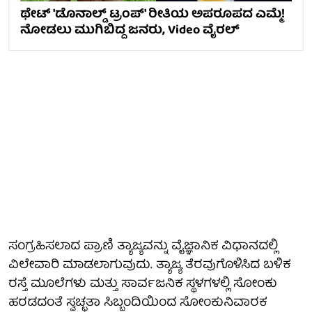
ಥೇಟ್ 'ಡೊನಾಲ್ಡ್ ಟ್ರಂಪ್' ರೀತಿಯ ಅಪರೂಪದ ಎಮ್ಮೆ!
ನೋಡಲು ಮುಗಿಬಿದ್ದ ಜನರು, Video ವೈರಲ್
ಸಂಗ್ರಹಿಸಲಾದ ಪ್ರಾಣಿ ತ್ಯಾಜ್ಯವನ್ನು ವೈಜ್ಞಾನಿಕ ವಿಧಾನದಲ್ಲಿ
ವಿಲೇವಾರಿ ಮಾಡಲಾಗುವುದು. ತ್ಯಾಜ್ಯ ತೆರವುಗೊಳಿಸಿದ ಬಳಿಕ
ರಸ್ತೆ ಮೂಲೆಗಳು ಮತ್ತು ಸಾರ್ವಜನಿಕ ಸ್ಥಳಗಳಲ್ಲಿ ಸೋಂಕು
ಹರಡದಂತೆ ಸ್ವಚ್ಛತಾ ಸಿಬ್ಬಂದಿಯಿಂದ ಸೋಂಕುನಿವಾರಕ