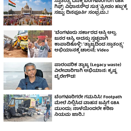
ಸ್ವಾತಂತ್ರ್ಯ ದಿನಕ್ಕೆ ಬೆಂಗಳೂರಿಗರಿಗೆ GBA
ಗಿಫ್ಟ್: ವಿಧಾನಸೌಧ ಸುತ್ತ 'ಫ್ರೀಡಂ ಹಬ್ಬ'ಕ್ಕೆ
ಸಜ್ಜು; ದಿನಪೂರ್ತಿ ಸಂಭ್ರಮ..!
'ಬೆಂಗಳೂರು ಸರ್ಕಾರದ ಆಸ್ತಿ ಅಲ್ಲ,
ಜನರ ಆಸ್ತಿ, ಅದನ್ನು ಸ್ವಚ್ಛವಾಗಿ
ಕಾಪಾಡಿಕೊಳ್ಳಿ': 'ತ್ಯಾಜ್ಯದಿಂದ ಸ್ವಾತಂತ್ರ್ಯ'
ಅಭಿಯಾನಕ್ಕೆ ಚಾಲನೆ; Video
ಪಾರಂಪರಿಕ ತ್ಯಾಜ್ಯ (Legacy waste)
ವಿಲೇವಾರಿಗಾಗಿ ಅಭಿಯಾನ: ಕೃಷ್ಣ
ಬೈರೇಗೌಡ!
ಬೆಂಗಳೂರಿಗರೇ ಗಮನಿಸಿ! Footpath
ಮೇಲೆ ನಿಲ್ಲಿಸಿದ ವಾಹನ ಜಪ್ತಿಗೆ GBA
ಮುಂದು; ನಾಳೆಯಿಂದಲೇ ಕಠಿಣ
ನಿಯಮ ಜಾರಿ..!