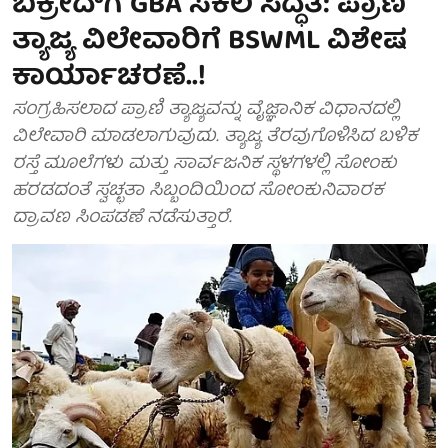
ಬಕ್ರೀದ್‌ಗೆ GBA ಸಕಲ ಸಿದ್ಧತೆ: ಪ್ರಾಣಿ
ತ್ಯಾಜ್ಯ ವಿಲೇವಾರಿಗೆ BSWML ವಿಶೇಷ
ಕಾರ್ಯಾಚರಣೆ..!
ಸಂಗ್ರಹಿಸಲಾದ ಪ್ರಾಣಿ ತ್ಯಾಜ್ಯವನ್ನು ವೈಜ್ಞಾನಿಕ ವಿಧಾನದಲ್ಲಿ
ವಿಲೇವಾರಿ ಮಾಡಲಾಗುವುದು. ತ್ಯಾಜ್ಯ ತೆರವುಗೊಳಿಸಿದ ಬಳಿಕ
ರಸ್ತೆ ಮೂಲೆಗಳು ಮತ್ತು ಸಾರ್ವಜನಿಕ ಸ್ಥಳಗಳಲ್ಲಿ ಸೋಂಕು
ಹರಡದಂತೆ ಸ್ವಚ್ಛತಾ ಸಿಬ್ಬಂದಿಯಿಂದ ಸೋಂಕುನಿವಾರಕ
ದ್ರಾವಣ ಸಿಂಪಡಣೆ ನಡೆಸುತ್ತಾರೆ.