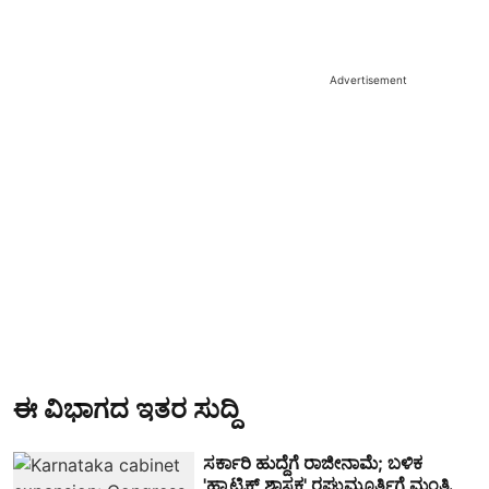
Advertisement
ಈ ವಿಭಾಗದ ಇತರ ಸುದ್ದಿ
ಸರ್ಕಾರಿ ಹುದ್ದೆಗೆ ರಾಜೀನಾಮೆ; ಬಳಿಕ
'ಹ್ಯಾಟ್ರಿಕ್ ಶಾಸಕ' ರಘುಮೂರ್ತಿಗೆ ಮಂತ್ರಿ