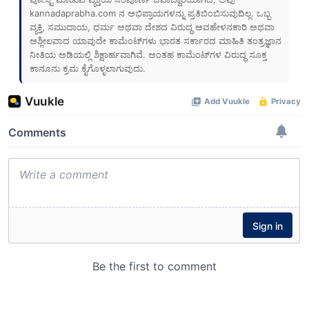
kannadaprabha.com
ನ ಅಭಿಪ್ರಾಯಗಳನ್ನು ಪ್ರತಿಬಿಂಬಿಸುವುದಿಲ್ಲ. ಒಬ್ಬ
ವ್ಯಕ್ತಿ, ಸಮುದಾಯ, ಧರ್ಮ ಅಥವಾ ದೇಶದ ವಿರುದ್ಧ ಅವಹೇಳನಕಾರಿ ಅಥವಾ
ಅಶ್ಲೀಲವಾದ ಯಾವುದೇ ಕಾಮೆಂಟ್‌ಗಳು ಭಾರತ ಸರ್ಕಾರದ ಮಾಹಿತಿ ತಂತ್ರಜ್ಞಾನ
ನೀತಿಯ ಅಡಿಯಲ್ಲಿ ಶಿಕ್ಷಾರ್ಹವಾಗಿವೆ. ಅಂತಹ ಕಾಮೆಂಟ್‌ಗಳ ವಿರುದ್ಧ ಸೂಕ್ತ
ಕಾನೂನು ಕ್ರಮ ಕೈಗೊಳ್ಳಲಾಗುವುದು.