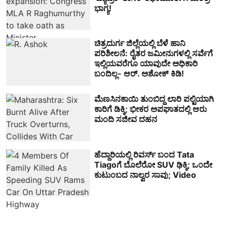
ಭಾಗ್ಯ!
ಚಿತ್ರದುರ್ಗ ಜಿಲ್ಲೆಯಲ್ಲಿ ಬೆಳೆ ಹಾನಿ
ಪರಿಶೀಲನೆ: ರೈತರ ಜಮೀನುಗಳಲ್ಲಿ ಸರ್ವೆಗೆ
ಇಲ್ಲಿಯವರೆಗೂ ಯಾವುದೇ ಅಧಿಕಾರಿ
ಬಂದಿಲ್ಲ- ಆರ್. ಅಶೋಕ್ ಕಿಡಿ!
ಮೆಣಸಿನಕಾಯಿ ತುಂಬಿದ್ದ ಲಾರಿ ಪಲ್ಟಿಯಾಗಿ
ಕಾರಿಗೆ ಡಿಕ್ಕಿ; ಭೀಕರ ಅಪಘಾತದಲ್ಲಿ ಆರು
ಮಂದಿ ಸಜೀವ ದಹನ
ಹೆದ್ದಾರಿಯಲ್ಲಿ ರಿವರ್ಸ್ ಬಂದ Tata
Tiagoಗೆ ಬೊಲೆರೋ SUV ಢಿಕ್ಕಿ; ಒಂದೇ
ಕುಟುಂಬದ ನಾಲ್ವರ ಸಾವು; Video