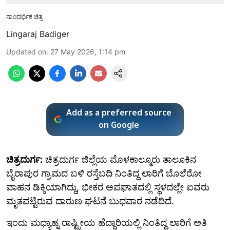
ಸಾಂದರ್ಭಿಕ ಚಿತ್ರ
Lingaraj Badiger
Updated on
:
27 May 2026, 1:14 pm
Add as a preferred source
on Google
ಚಿತ್ರದುರ್ಗ:
ಚಿತ್ರದುರ್ಗ ಜಿಲ್ಲೆಯ ಮೊಳಕಾಲ್ಮೂರು ತಾಲೂಕಿನ
ಬೈರಾಪುರ ಗ್ರಾಮದ ಬಳಿ ರಸ್ತೆಬದಿ ನಿಂತಿದ್ದ ಲಾರಿಗೆ ಬೊಲೆರೋ
ವಾಹನ ಡಿಕ್ಕಿಯಾಗಿದ್ದು, ಭೀಕರ ಅಪಘಾತದಲ್ಲಿ ಸ್ಥಳದಲ್ಲೇ ಐವರು
ಮೃತಪಟ್ಟಿರುವ ದಾರುಣ ಘಟನೆ ಬುಧವಾರ ನಡೆದಿದೆ.
ಇಂದು ಮಧ್ಯಾಹ್ನ ರಾಷ್ಟ್ರೀಯ ಹೆದ್ದಾರಿಯಲ್ಲಿ ನಿಂತಿದ್ದ ಲಾರಿಗೆ ಅತಿ