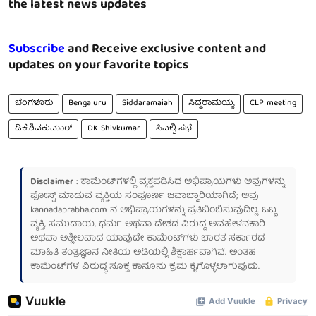
the latest news updates
Subscribe
and Receive exclusive content and
updates on your favorite topics
ಬೆಂಗಳೂರು
Bengaluru
Siddaramaiah
ಸಿದ್ದರಾಮಯ್ಯ
CLP meeting
ಡಿಕೆ.ಶಿವಕುಮಾರ್
DK Shivkumar
ಸಿಎಲ್ಪಿ ಸಭೆ
Disclaimer
: ಕಾಮೆಂಟ್‌ಗಳಲ್ಲಿ ವ್ಯಕ್ತಪಡಿಸಿದ ಅಭಿಪ್ರಾಯಗಳು ಅವುಗಳನ್ನು
ಪೋಸ್ಟ್ ಮಾಡುವ ವ್ಯಕ್ತಿಯ ಸಂಪೂರ್ಣ ಜವಾಬ್ದಾರಿಯಾಗಿದೆ; ಅವು
kannadaprabha.com
ನ ಅಭಿಪ್ರಾಯಗಳನ್ನು ಪ್ರತಿಬಿಂಬಿಸುವುದಿಲ್ಲ. ಒಬ್ಬ
ವ್ಯಕ್ತಿ, ಸಮುದಾಯ, ಧರ್ಮ ಅಥವಾ ದೇಶದ ವಿರುದ್ಧ ಅವಹೇಳನಕಾರಿ
ಅಥವಾ ಅಶ್ಲೀಲವಾದ ಯಾವುದೇ ಕಾಮೆಂಟ್‌ಗಳು ಭಾರತ ಸರ್ಕಾರದ
ಮಾಹಿತಿ ತಂತ್ರಜ್ಞಾನ ನೀತಿಯ ಅಡಿಯಲ್ಲಿ ಶಿಕ್ಷಾರ್ಹವಾಗಿವೆ. ಅಂತಹ
ಕಾಮೆಂಟ್‌ಗಳ ವಿರುದ್ಧ ಸೂಕ್ತ ಕಾನೂನು ಕ್ರಮ ಕೈಗೊಳ್ಳಲಾಗುವುದು.