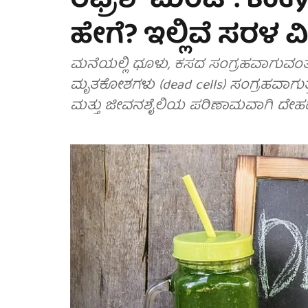
ರಿಫ್ರೆಶ್'ಮೆಂಟ್: Bod
ಹೇಗೆ? ಇಲ್ಲಿವೆ ಸರಳ 
ಮನೆಯಲ್ಲಿ ಧೂಳು, ಕಸದ ಸಂಗ್ರಹವಾಗುವಂತೆ
ಮೃತಕೋಶಗಳು (dead cells) ಸಂಗ್ರಹವಾಗುತ
ಮತ್ತು ಜೀವನಶೈಲಿಯ ಪರಿಣಾಮವಾಗಿ ದೇಹದ ಸ