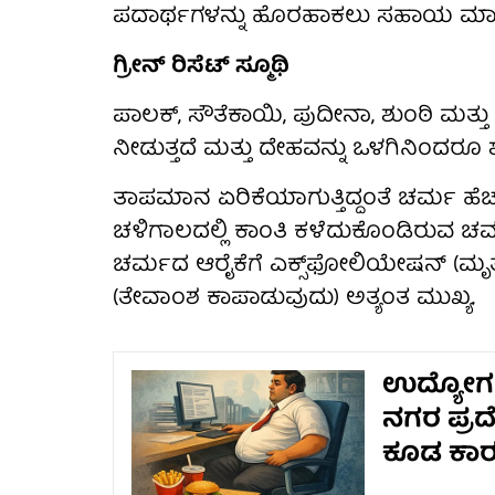
ಪದಾರ್ಥಗಳನ್ನು ಹೊರಹಾಕಲು ಸಹಾಯ ಮಾಡು
ಗ್ರೀನ್ ರಿಸೆಟ್ ಸ್ಮೂಥಿ
ಪಾಲಕ್, ಸೌತೆಕಾಯಿ, ಪುದೀನಾ, ಶುಂಠಿ ಮತ್ತು
ನೀಡುತ್ತದೆ ಮತ್ತು ದೇಹವನ್ನು ಒಳಗಿನಿಂದರೂ
ತಾಪಮಾನ ಏರಿಕೆಯಾಗುತ್ತಿದ್ದಂತೆ ಚರ್ಮ ಹೆಚ್ಚು
ಚಳಿಗಾಲದಲ್ಲಿ ಕಾಂತಿ ಕಳೆದುಕೊಂಡಿರುವ ಚರ
ಚರ್ಮದ ಆರೈಕೆಗೆ ಎಕ್ಸ್‌ಫೋಲಿಯೇಷನ್ (ಮೃತಕ
(ತೇವಾಂಶ ಕಾಪಾಡುವುದು) ಅತ್ಯಂತ ಮುಖ್ಯ.
ಉದ್ಯೋಗ ಶ
ನಗರ ಪ್ರದ
ಕೂಡ ಕಾ