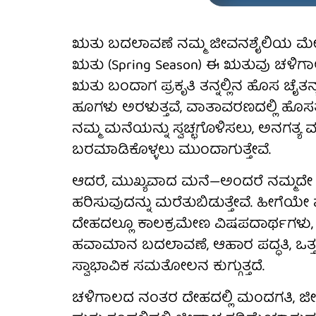
ಋತು ಬದಲಾವಣೆ ನಮ್ಮ ಜೀವನಶೈಲಿಯ ಮೇಲೆ 
ಋತು (Spring Season) ಈ ಋತುವು ಚಳಿಗಾ
ಋತು ಬಂದಾಗ ಪ್ರಕೃತಿ ತನ್ನಲ್ಲಿನ ಹೊಸ ಚೈತನ್ಯ
ಹೂಗಳು ಅರಳುತ್ತವೆ, ವಾತಾವರಣದಲ್ಲಿ ಹೊ
ನಮ್ಮ ಮನೆಯನ್ನು ಸ್ವಚ್ಛಗೊಳಿಸಲು, ಅನಗತ್ಯ 
ಬರಮಾಡಿಕೊಳ್ಳಲು ಮುಂದಾಗುತ್ತೇವೆ.
ಆದರೆ, ಮುಖ್ಯವಾದ ಮನೆ—ಅಂದರೆ ನಮ್ಮದೇ
ಹರಿಸುವುದನ್ನು ಮರೆತುಬಿಡುತ್ತೇವೆ. ಹೀಗೆಯ
ದೇಹದಲ್ಲೂ ಕಾಲಕ್ರಮೇಣ ವಿಷಪದಾರ್ಥಗಳು, ಮ
ಹವಾಮಾನ ಬದಲಾವಣೆ, ಆಹಾರ ಪದ್ಧತಿ, ಒತ
ಸ್ವಾಭಾವಿಕ ಸಮತೋಲನ ಕುಗ್ಗುತ್ತದೆ.
ಚಳಿಗಾಲದ ನಂತರ ದೇಹದಲ್ಲಿ ಮಂದಗತಿ, ಜೀರ