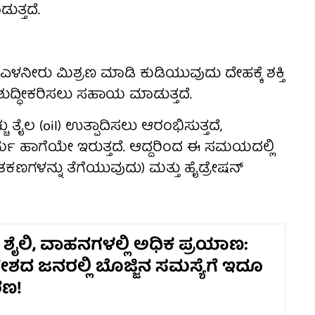
ತ್ತದೆ.
 ಎಳನೀರು ಮಿಶ್ರಣ ಮಾಡಿ ಕುಡಿಯುವುದು ದೇಹಕ್ಕೆ ಶಕ್ತಿ
 ಶುದ್ಧೀಕರಿಸಲು ಸಹಾಯ ಮಾಡುತ್ತದೆ.
 ತೈಲ (oil) ಉತ್ಪಾದಿಸಲು ಆರಂಭಿಸುತ್ತದೆ,
್ಮ ಹಾಗೆಯೇ ಇರುತ್ತದೆ. ಆದ್ದರಿಂದ ಈ ಸಮಯದಲ್ಲಿ
ಣಗಳನ್ನು ತೆಗೆಯುವುದು) ಮತ್ತು ಹೈಡ್ರೇಷನ್
ೈಲಿ, ವಾಹನಗಳಲ್ಲಿ ಅಧಿಕ ಪ್ರಯಾಣ:
ೇಶದ ಜನರಲ್ಲಿ ಬೊಜ್ಜಿನ ಸಮಸ್ಯೆಗೆ ಇದೂ
ರಣ!