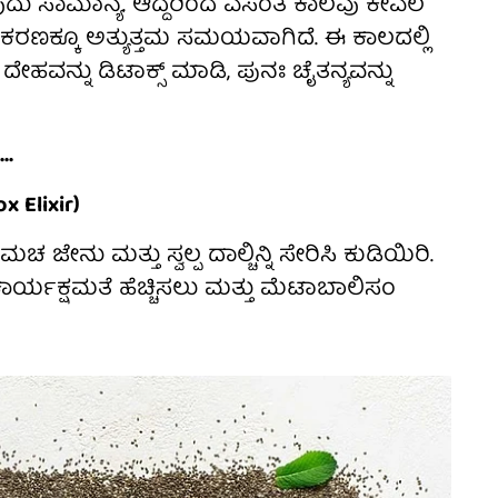
ುದು ಸಾಮಾನ್ಯ. ಆದ್ದರಿಂದ ವಸಂತ ಕಾಲವು ಕೇವಲ
ದ್ಧೀಕರಣಕ್ಕೂ ಅತ್ಯುತ್ತಮ ಸಮಯವಾಗಿದೆ. ಈ ಕಾಲದಲ್ಲಿ
ಹವನ್ನು ಡಿಟಾಕ್ಸ್ ಮಾಡಿ, ಪುನಃ ಚೈತನ್ಯವನ್ನು
..
 Elixir)
 ಜೇನು ಮತ್ತು ಸ್ವಲ್ಪ ದಾಲ್ಚಿನ್ನಿ ಸೇರಿಸಿ ಕುಡಿಯಿರಿ.
ಕಾರ್ಯಕ್ಷಮತೆ ಹೆಚ್ಚಿಸಲು ಮತ್ತು ಮೆಟಾಬಾಲಿಸಂ