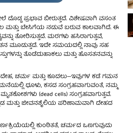
ದೊಡ್ಡ ಪ್ರಭಾವ ಬೀರುತ್ತದೆ. ವಿಶೇಷವಾಗಿ ವಸಂತ
ಲ ಮತ್ತು ಬೇಸಿಗೆಯ ನಡುವೆ ಬರುವ ಕಾಲವಾಗಿದೆ. ಈ
ವನ್ನು ತೋರಿಸುತ್ತದೆ. ಮರಗಳು ಹಸಿರಾಗುತ್ತವೆ,
ಸತನ ಮೂಡುತ್ತದೆ. ಇದೇ ಸಮಯದಲ್ಲಿ ನಾವು ಸಹ
ವಸ್ತುಗಳನ್ನು ತೊಡೆದುಹಾಕಲು ಮತ್ತು ಹೊಸತನವನ್ನು
 ದೇಹ, ಚರ್ಮ ಮತ್ತು ಕೂದಲು—ಇವುಗಳ ಕಡೆ ಗಮನ
ೇ ಮನೆಯಲ್ಲಿ ಧೂಳು, ಕಸದ ಸಂಗ್ರಹವಾಗುವಂತೆ, ನಮ್ಮ
ೃತಕೋಶಗಳು (dead cells) ಸಂಗ್ರಹವಾಗುತ್ತವೆ.
್ತಡ ಮತ್ತು ಜೀವನಶೈಲಿಯ ಪರಿಣಾಮವಾಗಿ ದೇಹದ
್ಣಕ್ರಿಯೆಯಲ್ಲಿ ಕುಂಠಿತತೆ, ಚರ್ಮದ ಒಣಗುವುದು