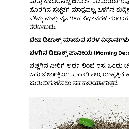
ಮತ್ತು ಕೂದಲಿನಲ್ಲಿ ಜೀವಾಳ ಕಡಿಮೆಯಾಗುವ
ಹೊರಗಿನ ಸ್ವಚ್ಛತೆಗೆ ಮಾತ್ರವಲ್ಲ, ಒಳಗಿನ ಶು
ಸೌಮ್ಯ ಮತ್ತು ನೈಸರ್ಗಿಕ ವಿಧಾನಗಳ ಮೂಲಕ ದೇ
ತರಬಹುದು.
ದೇಹ ಡಿಟಾಕ್ಸ್ ಮಾಡುವ ಸರಳ ವಿಧಾನಗಳು.
ಬೆಳಗಿನ ಡಿಟಾಕ್ಸ್ ಪಾನೀಯ (Morning Detox
ಬೆಚ್ಚಗಿನ ನೀರಿಗೆ ಅರ್ಧ ಲಿಂಬೆ ರಸ, ಒಂದು ಚಮಚ
ಇದು ಜೀರ್ಣಕ್ರಿಯೆ ಸುಧಾರಿಸಲು, ಯಕೃತ್ತಿನ 
ಚುರುಕುಗೊಳಿಸಲು ಸಹಕಾರಿಯಾಗುತ್ತದೆ.