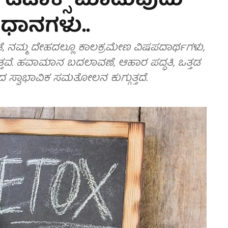
y ಡಿಟಾಕ್ಸ್‌ ಮಾಡುವುದು
ವಿಧಾನಗಳು..
, ನಮ್ಮ ದೇಹದಲ್ಲೂ ಕಾಲಕ್ರಮೇಣ ವಿಷಪದಾರ್ಥಗಳು,
್ತವೆ. ಹವಾಮಾನ ಬದಲಾವಣೆ, ಆಹಾರ ಪದ್ಧತಿ, ಒತ್ತಡ
್ವಾಭಾವಿಕ ಸಮತೋಲನ ಕುಗ್ಗುತ್ತದೆ.