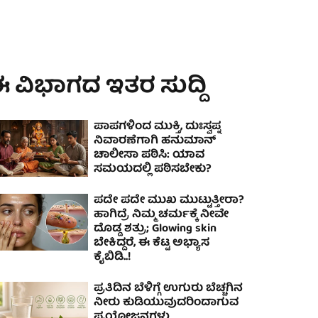
 ವಿಭಾಗದ ಇತರ ಸುದ್ದಿ
ಪಾಪಗಳಿಂದ ಮುಕ್ತಿ, ದುಃಸ್ವಪ್ನ
ನಿವಾರಣೆಗಾಗಿ ಹನುಮಾನ್
ಚಾಲೀಸಾ ಪಠಿಸಿ: ಯಾವ
ಸಮಯದಲ್ಲಿ ಪಠಿಸಬೇಕು?
ಪದೇ ಪದೇ ಮುಖ ಮುಟ್ಟುತ್ತೀರಾ?
ಹಾಗಿದ್ರೆ ನಿಮ್ಮ ಚರ್ಮಕ್ಕೆ ನೀವೇ
ದೊಡ್ಡ ಶತ್ರು; Glowing skin
ಬೇಕಿದ್ದರೆ, ಈ ಕೆಟ್ಟ ಅಭ್ಯಾಸ
ಕೈಬಿಡಿ..!
ಪ್ರತಿದಿನ ಬೆಳಿಗ್ಗೆ ಉಗುರು ಬೆಚ್ಚಗಿನ
ನೀರು ಕುಡಿಯುವುದರಿಂದಾಗುವ
ಪ್ರಯೋಜನಗಳು