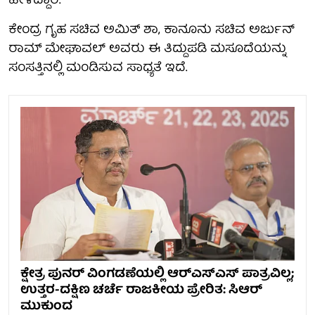
ಹೇಳಿದ್ದಾರೆ.
ಕೇಂದ್ರ ಗೃಹ ಸಚಿವ ಅಮಿತ್ ಶಾ, ಕಾನೂನು ಸಚಿವ ಅರ್ಜುನ್
ರಾಮ್ ಮೇಘಾವಲ್ ಅವರು ಈ ತಿದ್ದುಪಡಿ ಮಸೂದೆಯನ್ನು
ಸಂಸತ್ತಿನಲ್ಲಿ ಮಂಡಿಸುವ ಸಾಧ್ಯತೆ ಇದೆ.
ಕ್ಷೇತ್ರ ಪುನರ್‌ ವಿಂಗಡಣೆಯಲ್ಲಿ ಆರ್‌ಎಸ್‌ಎಸ್‌ ಪಾತ್ರವಿಲ್ಲ;
ಉತ್ತರ-ದಕ್ಷಿಣ ಚರ್ಚೆ ರಾಜಕೀಯ ಪ್ರೇರಿತ: ಸಿಆರ್
ಮುಕುಂದ