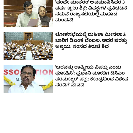
'ವಂದೇ ಮಾತರಂ' ಅವಮಾನಿಸಿದರೆ 3
ವರ್ಷ ಜೈಲು ಶಿಕ್ಷೆ: ವಿಪಕ್ಷಗಳ ಪ್ರತಿಭಟನೆ
ನಡುವೆ ರಾಜ್ಯಸಭೆಯಲ್ಲಿ ಮಸೂದೆ
ಮಂಡನೆ!
ಲೋಕಸಭೆಯಲ್ಲಿ ಮಹಿಳಾ ಮೀಸಲಾತಿ
ಜಾರಿಗೆ ಡಿಎಂಕೆ ಬೆಂಬಲ, ಆದರೆ ಷರತ್ತು
ಅನ್ವಯ: ಸಂಸದ ತಿರುಚಿ ಶಿವ
'ಬರವನ್ನು ರಾಷ್ಟ್ರೀಯ ವಿಪತ್ತು ಎಂದು
ಘೋಷಿಸಿ': ಪ್ರಧಾನಿ ಮೋದಿಗೆ ಡಿಸಿಎಂ
ಪರಮೇಶ್ವರ್ ಪತ್ರ; ಕೇಂದ್ರದಿಂದ ವಿಶೇಷ
ನೆರವಿಗೆ ಮನವಿ