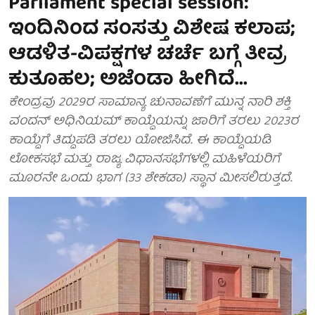
Parliament special session:
ಇಂದಿನಿಂದ ಸಂಸತ್ತು ವಿಶೇಷ ಕಲಾಪ;
ಆಡಳಿತ-ವಿಪಕ್ಷಗಳ ಚರ್ಚೆ ಬಗ್ಗೆ ತೀವ್ರ
ಕುತೂಹಲ; ಅಜೆಂಡಾ ಹೀಗಿದೆ...
ಕೇಂದ್ರವು 2029ರ ಸಾಮಾನ್ಯ ಚುನಾವಣೆಗೆ ಮುನ್ನ ನಾರಿ ಶಕ್ತಿ
ವಂದನ್ ಅಧಿನಿಯಮ್ ಕಾಯ್ದೆಯನ್ನು ಜಾರಿಗೆ ತರಲು 2023ರ
ಕಾಯ್ದೆಗೆ ತಿದ್ದುಪಡಿ ತರಲು ಯೋಜಿಸಿದೆ. ಈ ಕಾಯ್ದೆಯಡಿ
ಲೋಕಸಭೆ ಮತ್ತು ರಾಜ್ಯ ವಿಧಾನಸಭೆಗಳಲ್ಲಿ ಮಹಿಳೆಯರಿಗೆ
ಮೂರನೇ ಒಂದು ಭಾಗ (33 ಶೇಕಡಾ) ಸ್ಥಾನ ಮೀಸಲಿರುತ್ತದೆ.