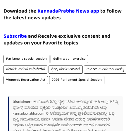
Download the
KannadaPrabha News app
to follow
the latest news updates
Subscribe
and Receive exclusive content and
updates on your favorite topics
Parliament special session
delimitation exercise
ಸಂಸತ್ತು ವಿಶೇಷ ಅಧಿವೇಶನ
ಕ್ಷೇತ್ರ ಮರುವಿಂಗಡಣೆ
ಮಹಿಳಾ ಮೀಸಲಾತಿ ಕಾಯ್ದೆ
Women's Reservation Act
2026 Parliament Special Session
Disclaimer
: ಕಾಮೆಂಟ್‌ಗಳಲ್ಲಿ ವ್ಯಕ್ತಪಡಿಸಿದ ಅಭಿಪ್ರಾಯಗಳು ಅವುಗಳನ್ನು
ಪೋಸ್ಟ್ ಮಾಡುವ ವ್ಯಕ್ತಿಯ ಸಂಪೂರ್ಣ ಜವಾಬ್ದಾರಿಯಾಗಿದೆ; ಅವು
kannadaprabha.com
ನ ಅಭಿಪ್ರಾಯಗಳನ್ನು ಪ್ರತಿಬಿಂಬಿಸುವುದಿಲ್ಲ. ಒಬ್ಬ
ವ್ಯಕ್ತಿ, ಸಮುದಾಯ, ಧರ್ಮ ಅಥವಾ ದೇಶದ ವಿರುದ್ಧ ಅವಹೇಳನಕಾರಿ
ಅಥವಾ ಅಶ್ಲೀಲವಾದ ಯಾವುದೇ ಕಾಮೆಂಟ್‌ಗಳು ಭಾರತ ಸರ್ಕಾರದ