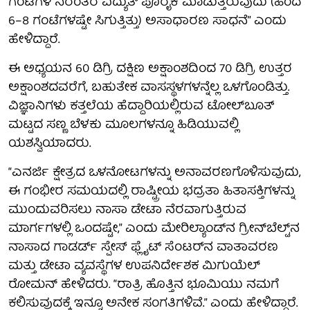
ಗಂಟೆಗಳ ನಿರಂತರ ವಿದ್ಯುತ್ ಪೂರೈಕೆ ಮಾಡುತ್ತಿರುವುದು (ಹಿಂದೆ
6–8 ಗಂಟೆಗಳಷ್ಟೇ ಸಿಗುತ್ತಿತ್ತು) ಅಸಾಧಾರಣ ಸಾಧನೆ” ಎಂದು
ಹೇಳಿದ್ದಾರೆ.
ಈ ಅಧ್ಯಯನ 60 ಡಿಗ್ರಿ ದಕ್ಷಿಣ ಅಕ್ಷಾಂಶದಿಂದ 70 ಡಿಗ್ರಿ ಉತ್ತರ
ಅಕ್ಷಾಂಶದವರೆಗೆ, ಬಹುತೇಕ ವಾಸಸ್ಥಳಗಳನ್ನೆಲ್ಲ ಒಳಗೊಂಡಿತ್ತು.
ವಿಜ್ಞಾನಿಗಳು ಕತ್ತಲೆಯ ಹೆದ್ದಾರಿಯಲ್ಲಿರುವ ಟೋಲ್‌ಬೂತ್
ಮಟ್ಟದ ಸಣ್ಣ ಬೆಳಕು ಮೂಲಗಳನ್ನೂ ಹಿಡಿಯುವಲ್ಲಿ
ಯಶಸ್ವಿಯಾದರು.
“ಎನರ್ಜಿ ಕ್ಷೇತ್ರದ ಒಳನೋಟಗಳನ್ನು ಅನಾವರಣಗೊಳಿಸುವುದು,
ಈ ಗಂಭೀರ ಸಮಯದಲ್ಲಿ ರಾಷ್ಟ್ರೀಯ ಭದ್ರತಾ ಹಿತಾಸಕ್ತಿಗಳನ್ನು
ಮುಂದುವರಿಸಲು ನಾಸಾ ಡೇಟಾ ನೆರವಾಗುತ್ತಿರುವ
ಮಾರ್ಗಗಳಲ್ಲಿ ಒಂದಷ್ಟೇ,” ಎಂದು ಮೇರಿಲ್ಯಾಂಡ್‌ನ ಗ್ರೀನ್‌ಬೆಲ್ಟ್‌ನ
ನಾಸಾದ ಗಾಡರ್ಡ್ ಸ್ಪೇಸ್ ಫ್ಲೈಟ್ ಸೆಂಟರ್‌ನ ವಾತಾವರಣ
ಮತ್ತು ಡೇಟಾ ವ್ಯವಸ್ಥೆಗಳ ಉಪನಿರ್ದೇಶಕ ಮಿಗುಯೆಲ್
ರೋಮನ್ ಹೇಳಿದರು. “ರಾತ್ರಿ ಹೊತ್ತಿನ ಭೂಮಿಯು ನಮಗೆ
ಕಲಿಸುವುದಕ್ಕೆ ಇನ್ನೂ ಅನೇಕ ಸಂಗತಿಗಳಿವೆ.” ಎಂದು ಹೇಳಿದ್ದಾರೆ.