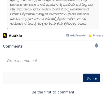
ಪೋಸ್ಟ್ ಮಾಡುವ ವ್ಯಕ್ತಿಯ ಸಂಪೂರ್ಣ ಜವಾಬ್ದಾರಿಯಾಗಿದೆ; ಅವು
kannadaprabha.com
ನ ಅಭಿಪ್ರಾಯಗಳನ್ನು ಪ್ರತಿಬಿಂಬಿಸುವುದಿಲ್ಲ. ಒಬ್ಬ
ವ್ಯಕ್ತಿ, ಸಮುದಾಯ, ಧರ್ಮ ಅಥವಾ ದೇಶದ ವಿರುದ್ಧ ಅವಹೇಳನಕಾರಿ
ಅಥವಾ ಅಶ್ಲೀಲವಾದ ಯಾವುದೇ ಕಾಮೆಂಟ್‌ಗಳು ಭಾರತ ಸರ್ಕಾರದ
ಮಾಹಿತಿ ತಂತ್ರಜ್ಞಾನ ನೀತಿಯ ಅಡಿಯಲ್ಲಿ ಶಿಕ್ಷಾರ್ಹವಾಗಿವೆ. ಅಂತಹ
ಕಾಮೆಂಟ್‌ಗಳ ವಿರುದ್ಧ ಸೂಕ್ತ ಕಾನೂನು ಕ್ರಮ ಕೈಗೊಳ್ಳಲಾಗುವುದು.