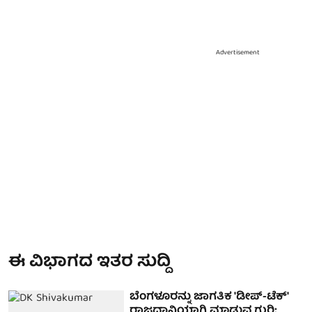
Advertisement
ಈ ವಿಭಾಗದ ಇತರ ಸುದ್ದಿ
ಬೆಂಗಳೂರನ್ನು ಜಾಗತಿಕ 'ಡೀಪ್-ಟೆಕ್'
ರಾಜಧಾನಿಯಾಗಿ ಮಾಡುವ ಗುರಿ: