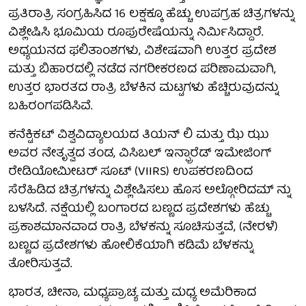
ಪ್ರತಿರಾತ್ರಿ ಸಂಗ್ರಹಿಸಿದ 16 ಲಕ್ಷಕ್ಕೂ ಹೆಚ್ಚು ಉಪಗ್ರಹ ಚಿತ್ರಗಳನ್ನು
ವಿಶ್ಲೇಷಿಸಿ ಭೂಮಿಯ ರೂಪುರೇಷೆಯನ್ನು ನಿರ್ಮಿಸಿದ್ದಾರೆ.
ಅಧ್ಯಯನದ ಫಲಿತಾಂಶಗಳು, ವಿಶೇಷವಾಗಿ ಉತ್ತರ ಪ್ರದೇಶ
ಮತ್ತು ಬಿಹಾರದಲ್ಲಿ ನಡೆದ ನಗರೀಕರಣದ ಪರಿಣಾಮವಾಗಿ,
ಉತ್ತರ ಭಾರತದ ರಾತ್ರಿ ಬೆಳಕಿನ ಮಟ್ಟಗಳು ಹೆಚ್ಚಿರುವುದನ್ನು
ಬಹಿರಂಗಪಡಿಸಿವೆ.
ಕನೆಕ್ಟಿಕಟ್ ವಿಶ್ವವಿದ್ಯಾಲಯದ ತಿಯನ್ ಲಿ ಮತ್ತು ಝೆ ಝು
ಅವರ ನೇತೃತ್ವದ ತಂಡ, ವಿಸಿಬಲ್ ಇನ್ಫ್ರಾರೆಡ್ ಇಮೇಜಿಂಗ್
ರೇಡಿಯೋಮೀಟರ್ ಸೂಟ್ (VIIRS) ಉಪಕರಣದಿಂದ
ಸೆರೆಹಿಡಿದ ಚಿತ್ರಗಳನ್ನು ವಿಶ್ಲೇಷಿಸಲು ಹೊಸ ಅಲ್ಗೋರಿದಮ್ ನ್ನು
ಬಳಸಿದೆ. ನಕ್ಷೆಯಲ್ಲಿ ಬಂಗಾರದ ಬಣ್ಣದ ಪ್ರದೇಶಗಳು ಹೆಚ್ಚು
ಪ್ರಕಾಶಮಾನವಾದ ರಾತ್ರಿ ಬೆಳಕನ್ನು ಸೂಚಿಸುತ್ತವೆ, (ನೇರಳೆ)
ಬಣ್ಣದ ಪ್ರದೇಶಗಳು ಹೋಲಿಕೆಯಾಗಿ ಕಡಿಮೆ ಬೆಳಕನ್ನು
ತೋರಿಸುತ್ತವೆ.
ಭಾರತ, ಚೀನಾ, ಮಧ್ಯಪ್ರಾಚ್ಯ ಮತ್ತು ಮಧ್ಯ ಅಮೆರಿಕಾದ