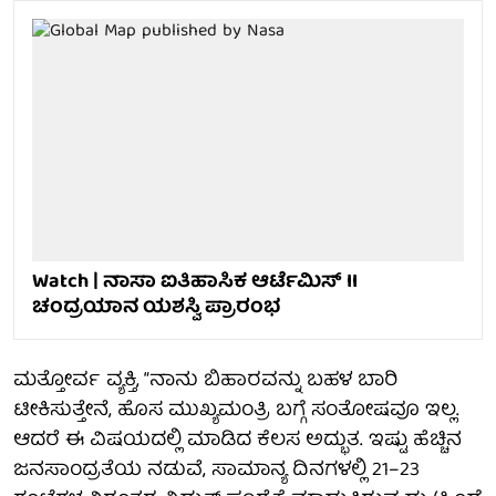
Watch | ನಾಸಾ ಐತಿಹಾಸಿಕ ಆರ್ಟೆಮಿಸ್ II
ಚಂದ್ರಯಾನ ಯಶಸ್ವಿ ಪ್ರಾರಂಭ
ಮತ್ತೋರ್ವ ವ್ಯಕ್ತಿ, “ನಾನು ಬಿಹಾರವನ್ನು ಬಹಳ ಬಾರಿ
ಟೀಕಿಸುತ್ತೇನೆ, ಹೊಸ ಮುಖ್ಯಮಂತ್ರಿ ಬಗ್ಗೆ ಸಂತೋಷವೂ ಇಲ್ಲ.
ಆದರೆ ಈ ವಿಷಯದಲ್ಲಿ ಮಾಡಿದ ಕೆಲಸ ಅದ್ಭುತ. ಇಷ್ಟು ಹೆಚ್ಚಿನ
ಜನಸಾಂದ್ರತೆಯ ನಡುವೆ, ಸಾಮಾನ್ಯ ದಿನಗಳಲ್ಲಿ 21–23