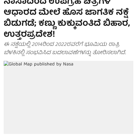
ನಾಸಾದಿಂದ ಉಪಗ್ರಹ ಚಿತ್ರಗಳ
ಆಧಾರದ ಮೇಲೆ ಹೊಸ ಜಾಗತಿಕ ನಕ್ಷೆ
ಬಿಡುಗಡೆ; ಕಣ್ಣು ಕುಕ್ಕುವಂತಿದೆ ಬಿಹಾರ,
ಉತ್ತರಪ್ರದೇಶ!
ಈ ನಕ್ಷೆಯಲ್ಲಿ 2014ರಿಂದ 2022ರವರೆಗೆ ಭೂಮಿಯ ರಾತ್ರಿ
ಬೆಳಕಿನಲ್ಲಿ ಸಂಭವಿಸಿದ ಬದಲಾವಣೆಗಳನ್ನು ತೋರಿಸಲಾಗಿದೆ.