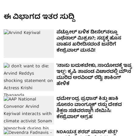
ಈ ವಿಭಾಗದ ಇತರ ಸುದ್ದಿ
ಪೆಟ್ರೋಲ್ ಬಳಿಕ ಡೀಸೆಲ್‌ನಲ್ಲೂ
ಎಥೆನಾಲ್ ಮಿಶ್ರಣ?; ಸದ್ಯಕ್ಕೆ ಹೊಸ
ವಾಹನ ಖರೀದಿಸದಂತೆ ಜನರಿಗೆ
ಕೇಜ್ರಿವಾಲ್ ಮನವಿ!
'ನಾನು ಬದುಕಬೇಕು, ಸಾಯೋದಕ್ಕೆ ಇಷ್ಟ
ಇಲ್ಲ': ಕೃಷಿ ತಾಪಂಡ ವಿಚಾರದಲ್ಲಿ ಮೌನ
ಮುರಿದ ಅರವಿಂದ್ ರೆಡ್ಡಿ; ಶಾಕಿಂಗ್
ಹೇಳಿಕೆ
ಧರ್ಮೇಂದ್ರ ಪ್ರಧಾನ್ ಕಿತ್ತು ಹಾಕಿ
ಸೋನಂ ವಾಂಗ್ಚೂಕ್‌ ರನ್ನು ದೇಶದ
ಶಿಕ್ಷಣ ಸಚಿವರನ್ನಾಗಿ ನೇಮಿಸಿ:
ಕೇಜ್ರಿವಾಲ್ ಆಗ್ರಹ
NDAಯತ್ತ ಶರದ್ ಪವಾರ್ ಚಿತ್ತ?