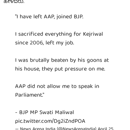
ಹೇಳಿದರು.
"I have left AAP, joined BJP.
I sacrificed everything for Kejriwal
since 2006, left my job.
I was brutally beaten by his goons at
his house, they put pressure on me.
AAP did not allow me to speak in
Parliament."
- BJP MP Swati Maliwal
pic.twitter.com/Dg2iZndPOA
— News Arena India (@NewsArenaIndia)
April 25,