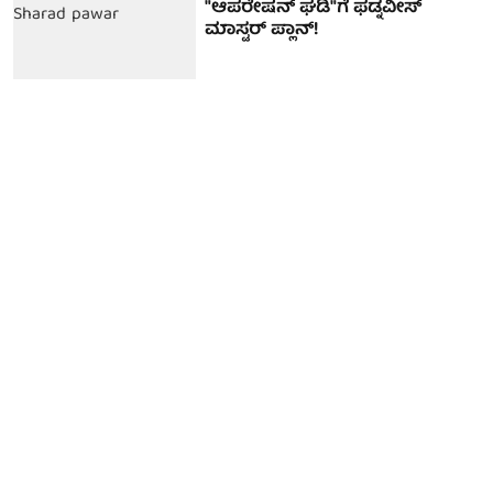
"ಆಪರೇಷನ್ ಘಡಿ"ಗೆ ಫಡ್ನವೀಸ್
ಮಾಸ್ಟರ್ ಪ್ಲಾನ್!