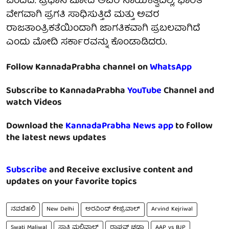
ಬಂದಿದೆ. ಪ್ರಧಾನಿ ಮೋದಿ ಅವರ ನಾಯಕತ್ವದಲ್ಲಿ, ಭಾರತ
ವೇಗವಾಗಿ ಪ್ರಗತಿ ಸಾಧಿಸುತ್ತಿದೆ ಮತ್ತು ಅವರ
ರಾಜತಾಂತ್ರಿಕತೆಯಿಂದಾಗಿ ಜಾಗತಿಕವಾಗಿ ಪ್ರಬಲವಾಗಿದೆ
ಎಂದು ಮೋದಿ ಸರ್ಕಾರವನ್ನು ಕೊಂಡಾಡಿದರು.
Follow KannadaPrabha channel on
WhatsApp
Subscribe to KannadaPrabha
YouTube
Channel and
watch Videos
Download the
KannadaPrabha News app
to follow
the latest news updates
Subscribe
and Receive exclusive content and
updates on your favorite topics
ನವದೆಹಲಿ
New Delhi
ಅರವಿಂದ್ ಕೇಜ್ರಿವಾಲ್
Arvind Kejriwal
Swati Maliwal
ಸ್ವಾತಿ ಮಲಿವಾಲ್
ರಾಘವ್ ಚಡ್ಡಾ
AAP vs BJP