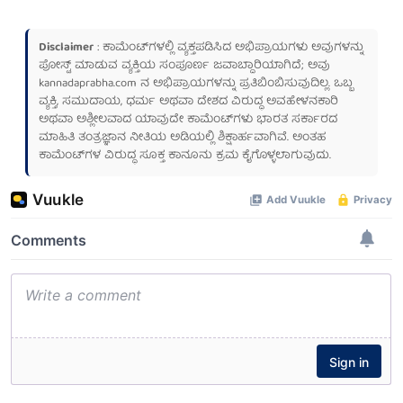
Disclaimer
: ಕಾಮೆಂಟ್‌ಗಳಲ್ಲಿ ವ್ಯಕ್ತಪಡಿಸಿದ ಅಭಿಪ್ರಾಯಗಳು ಅವುಗಳನ್ನು
ಪೋಸ್ಟ್ ಮಾಡುವ ವ್ಯಕ್ತಿಯ ಸಂಪೂರ್ಣ ಜವಾಬ್ದಾರಿಯಾಗಿದೆ; ಅವು
kannadaprabha.com
ನ ಅಭಿಪ್ರಾಯಗಳನ್ನು ಪ್ರತಿಬಿಂಬಿಸುವುದಿಲ್ಲ. ಒಬ್ಬ
ವ್ಯಕ್ತಿ, ಸಮುದಾಯ, ಧರ್ಮ ಅಥವಾ ದೇಶದ ವಿರುದ್ಧ ಅವಹೇಳನಕಾರಿ
ಅಥವಾ ಅಶ್ಲೀಲವಾದ ಯಾವುದೇ ಕಾಮೆಂಟ್‌ಗಳು ಭಾರತ ಸರ್ಕಾರದ
ಮಾಹಿತಿ ತಂತ್ರಜ್ಞಾನ ನೀತಿಯ ಅಡಿಯಲ್ಲಿ ಶಿಕ್ಷಾರ್ಹವಾಗಿವೆ. ಅಂತಹ
ಕಾಮೆಂಟ್‌ಗಳ ವಿರುದ್ಧ ಸೂಕ್ತ ಕಾನೂನು ಕ್ರಮ ಕೈಗೊಳ್ಳಲಾಗುವುದು.