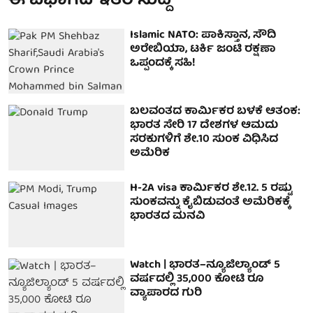
ಈ ವಿಭಾಗದ ಇತರ ಸುದ್ದಿ
Islamic NATO: ಪಾಕಿಸ್ತಾನ, ಸೌದಿ
ಅರೇಬಿಯಾ, ಟರ್ಕಿ ಜಂಟಿ ರಕ್ಷಣಾ
ಒಪ್ಪಂದಕ್ಕೆ ಸಹಿ!
ಬಲವಂತದ ಕಾರ್ಮಿಕರ ಬಳಕೆ ಆತಂಕ:
ಭಾರತ ಸೇರಿ 17 ದೇಶಗಳ ಆಮದು
ಸರಕುಗಳಿಗೆ ಶೇ.10 ಸುಂಕ ವಿಧಿಸಿದ
ಅಮೆರಿಕ
H-2A visa ಕಾರ್ಮಿಕರ ಶೇ.12. 5 ರಷ್ಟು
ಸುಂಕವನ್ನು ಕೈಬಿಡುವಂತೆ ಅಮೆರಿಕಕ್ಕೆ
ಭಾರತದ ಮನವಿ
Watch | ಭಾರತ–ನ್ಯೂಜಿಲ್ಯಾಂಡ್ 5
ವರ್ಷದಲ್ಲಿ 35,000 ಕೋಟಿ ರೂ
ವ್ಯಾಪಾರದ ಗುರಿ