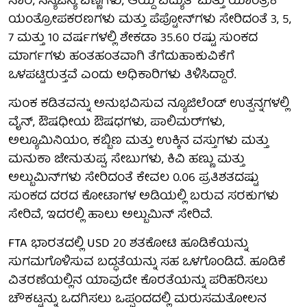
ಸಾರ, ಸಸ್ಯಜನ್ಯ ಎಣ್ಣೆಗಳು, ಆಯ್ದ ವಿದ್ಯುತ್ ಮತ್ತು ಯಾಂತ್ರಿಕ
ಯಂತ್ರೋಪಕರಣಗಳು ಮತ್ತು ಪೆಪ್ಟೋನ್‌ಗಳು ಸೇರಿದಂತೆ 3, 5,
7 ಮತ್ತು 10 ವರ್ಷಗಳಲ್ಲಿ ಶೇಕಡಾ 35.60 ರಷ್ಟು ಸುಂಕದ
ಮಾರ್ಗಗಳು ಹಂತಹಂತವಾಗಿ ತೆಗೆದುಹಾಕುವಿಕೆಗೆ
ಒಳಪಟ್ಟಿರುತ್ತವೆ ಎಂದು ಅಧಿಕಾರಿಗಳು ತಿಳಿಸಿದ್ದಾರೆ.
ಸುಂಕ ಕಡಿತವನ್ನು ಅನುಭವಿಸುವ ನ್ಯೂಜಿಲೆಂಡ್ ಉತ್ಪನ್ನಗಳಲ್ಲಿ
ವೈನ್, ಔಷಧೀಯ ಔಷಧಗಳು, ಪಾಲಿಮರ್‌ಗಳು,
ಅಲ್ಯೂಮಿನಿಯಂ, ಕಬ್ಬಿಣ ಮತ್ತು ಉಕ್ಕಿನ ವಸ್ತುಗಳು ಮತ್ತು
ಮನುಕಾ ಜೇನುತುಪ್ಪ, ಸೇಬುಗಳು, ಕಿವಿ ಹಣ್ಣು ಮತ್ತು
ಅಲ್ಬುಮಿನ್‌ಗಳು ಸೇರಿದಂತೆ ಕೇವಲ 0.06 ಪ್ರತಿಶತದಷ್ಟು
ಸುಂಕದ ದರದ ಕೋಟಾಗಳ ಅಡಿಯಲ್ಲಿ ಬರುವ ಸರಕುಗಳು
ಸೇರಿವೆ, ಇದರಲ್ಲಿ ಹಾಲು ಅಲ್ಬುಮಿನ್ ಸೇರಿವೆ.
FTA ಭಾರತದಲ್ಲಿ USD 20 ಶತಕೋಟಿ ಹೂಡಿಕೆಯನ್ನು
ಸುಗಮಗೊಳಿಸುವ ಬದ್ಧತೆಯನ್ನು ಸಹ ಒಳಗೊಂಡಿದೆ. ಹೂಡಿಕೆ
ವಿತರಣೆಯಲ್ಲಿನ ಯಾವುದೇ ಕೊರತೆಯನ್ನು ಪರಿಹರಿಸಲು
ಚೌಕಟ್ಟನ್ನು ಒದಗಿಸಲು ಒಪ್ಪಂದದಲ್ಲಿ ಮರುಸಮತೋಲನ