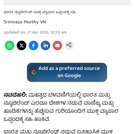
ಭಾರತ ನ್ಯೂಜಿಲೆಂಡ್ ಮುಕ್ತ ವ್ಯಾಪಾರ ಒಪ್ಪಂದಕ್ಕೆ ಸಹಿ
Srinivasa Murthy VN
Updated on
:
27 Apr 2026, 10:55 am
Add as a preferred source
on Google
ನವದೆಹಲಿ:
ಮಹತ್ವದ ಬೆಳವಣಿಗೆಯಲ್ಲಿ ಭಾರತ ಮತ್ತು
ನ್ಯೂಜಿಲೆಂಡ್ ಎರಡೂ ದೇಶಗಳ ನಡುವೆ ವಾಣಿಜ್ಯ ಮತ್ತು
ಹೂಡಿಕೆಗಳನ್ನು ಹೆಚ್ಚಿಸುವ ಗುರಿಯೊಂದಿಗೆ ಮುಕ್ತ ವ್ಯಾಪಾರ
ಒಪ್ಪಂದಕ್ಕೆ ಸಹಿ ಹಾಕಿವೆ.
ಭಾರತ ಮತ್ತು ನ್ಯೂಜಿಲೆಂಡ್ ನಡುವೆ ಐತಿಹಾಸಿಕ ಮುಕ್ತ