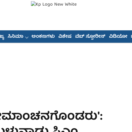
್ಯ
ಸಿನಿಮಾ
ಅಂಕಣಗಳು
ವಿಶೇಷ
ವೆಬ್ ಸ್ಟೋರೀಸ್
ವಿಡಿಯೋ
ರೋಮಾಂಚನಗೊಂಡರು':