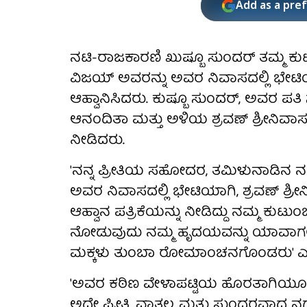
Add as a pre
ನಟಿ-ರಾಜಕಾರಣಿ ಖುಷ್ಬೂ ಸುಂದರ್ ತಮ್ಮ ಕ
ವಿಜಯ್ ಅವರನ್ನು ಅವರ ನಿವಾಸದಲ್ಲಿ ಭೇಟಿ
ಆಹ್ವಾನಿಸಿದರು. ಕುಷ್ಬೂ ಸುಂದರ್, ಅವರ ಪತಿ
ಆನಂದಿತಾ ಮತ್ತು ಅಳಿಯ ಶ್ರವಣ್ ಶ್ರೀನಿವಾಸ
ನೀಡಿದರು.
'ನನ್ನ ಪ್ರೀತಿಯ ಸಹೋದರ, ತಮಿಳುನಾಡಿನ ನಮ
ಅವರ ನಿವಾಸದಲ್ಲಿ ಭೇಟಿಯಾಗಿ, ಶ್ರವಣ್ ಶ್ರ
ಆಹ್ವಾನ ಪತ್ರಿಕೆಯನ್ನು ನೀಡಿದ್ದು ನಮ್ಮ ಕುಟುಂ
ನೋಡುವುದು ನಮ್ಮ ಹೃದಯವನ್ನು ಯಾವಾಗಲೂ 
ಮಕ್ಕಳು ತುಂಬಾ ರೋಮಾಂಚನಗೊಂಡರು' ಎಂದು
'ಅವರ ಕಠಿಣ ವೇಳಾಪಟ್ಟಿಯ ಹೊರತಾಗಿಯೂ
ಅದೇ ಪ್ರೀತಿ, ವಾತ್ಸಲ್ಯ ಮತ್ತು ಸುಂದರವಾದ ನಗ