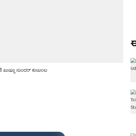
ಈ
ಿ ಖುಷ್ಬೂ ಸುಂದರ್ ಕುಟುಂಬ