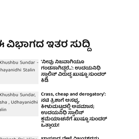
 ವಿಭಾಗದ ಇತರ ಸುದ್ದಿ
'ನೀವು ನಿಜವಾಗಿಯೂ
ಗಂಡಸಾಗಿದ್ದರೆ...': ಉದಯನಿಧಿ
ಸ್ಟಾಲಿನ್ ವಿರುದ್ಧ ಖುಷ್ಬೂ ಸುಂದರ್
ಕಿಡಿ
Crass, cheap and derogatory':
ನಟಿ ತ್ರಿಶಾಗೆ ಅಸಭ್ಯ,
ಕೀಳುಮಟ್ಟದಲ್ಲಿ ಅಪಮಾನ;
ಉದಯನಿಧಿ ಸ್ಟಾಲಿನ್
ಕ್ಷಮೆಯಾಚನೆಗೆ ಖುಷ್ಬೂ ಸುಂದರ್
ಒತ್ತಾಯ!