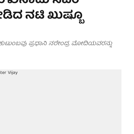
ಿಳುನಾಡು ಸಿಎಂ
ೀಡಿದ ನಟಿ ಖುಷ್ಬೂ
ರ ಕುಟುಂಬವು ಪ್ರಧಾನಿ ನರೇಂದ್ರ ಮೋದಿಯವರನ್ನು