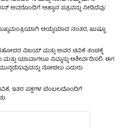
ಸನ್ ಅವರೊಂದಿಗೆ ಆಹ್ವಾನ ಪತ್ರವನ್ನು ನೀಡಿದೆವು'
ುಖ್ಯಮಂತ್ರಿಯಾಗಿ ಆಯ್ಕೆಯಾದ ನಂತರ, ಖುಷ್ಬೂ
್ನ ಸಹೋದರ ವಿಜಯ್ ಮತ್ತು ಅವರ ಟಿವಿಕೆ ತಂಡಕ್ಕೆ
 ಮತ್ತು ಯಾವಾಗಲೂ ನಿಮ್ಮನ್ನು ಆಶೀರ್ವದಿಸಲಿ. ಈಗ
ನ್ನಡೆಸುವುದನ್ನು ನೋಡಲು ಎದುರು
ಿವಿಕೆ, ಇತರ ಪಕ್ಷಗಳ ಬೆಂಬಲದೊಂದಿಗೆ
ತು.