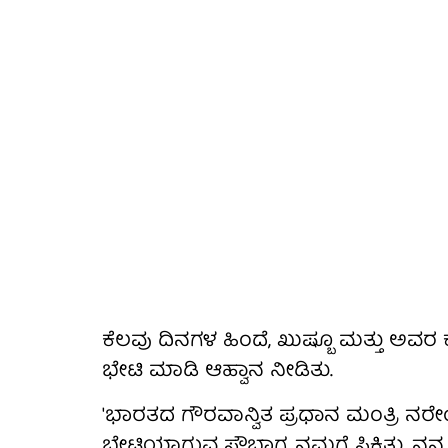
ಕೆಲವು ದಿನಗಳ ಹಿಂದೆ, ಖುಷ್ಬೂ ಮತ್ತು ಅವ
ಭೇಟಿ ಮಾಡಿ ಆಹ್ವಾನ ನೀಡಿತು.
'ಭಾರತದ ಗೌರವಾನ್ವಿತ ಪ್ರಧಾನ ಮಂತ್ರಿ ನರೇ
ಭೇಟಿಯಾಗುವ ಸೌಭಾಗ್ಯ ನಮಗೆ ಸಿಕ್ಕಿತು. ನನ್