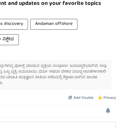
nt and updates on your favorite topics
s discovery
Andaman offshore
ನಿಕ್ಷೇಪ
 ಅವುಗಳನ್ನು ಪೋಸ್ಟ್ ಮಾಡುವ ವ್ಯಕ್ತಿಯ ಸಂಪೂರ್ಣ ಜವಾಬ್ದಾರಿಯಾಗಿದೆ; ಅವು
ಲ್ಲ. ಒಬ್ಬ ವ್ಯಕ್ತಿ, ಸಮುದಾಯ, ಧರ್ಮ ಅಥವಾ ದೇಶದ ವಿರುದ್ಧ ಅವಹೇಳನಕಾರಿ
ಾಹಿತಿ ತಂತ್ರಜ್ಞಾನ ನೀತಿಯ ಅಡಿಯಲ್ಲಿ ಶಿಕ್ಷಾರ್ಹವಾಗಿವೆ. ಅಂತಹ
ು.