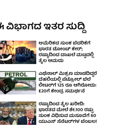
 ವಿಭಾಗದ ಇತರ ಸುದ್ದಿ
ಅಮೆರಿಕದ ಸುಂಕ ಬೆದರಿಕೆಗೆ
ಭಾರತ ಡೋಂಟ್ ಕೇರ್;
ರಷ್ಯಾದಿಂದ ದಾಖಲೆ ಮಟ್ಟದಲ್ಲಿ
ತೈಲ ಆಮದು
ಎಥೆನಾಲ್ ಮಿಶ್ರಣ ಮಾಡದಿದ್ದರೆ
ದೆಹಲಿಯಲ್ಲಿ ಪೆಟ್ರೋಲ್ ಬೆಲೆ
ಲೀಟರ್‌ಗೆ 125 ರೂ ಆಗಿರೋದು:
E20ಗೆ ಕೇಂದ್ರ ಸಮರ್ಥನೆ
ರಷ್ಯಾದಿಂದ ತೈಲ ಖರೀದಿ:
ಭಾರತದ ಮೇಲೆ ಶೇ.100 ರಷ್ಟು
ಸುಂಕ ವಿಧಿಸುವ ಮಸೂದೆಗೆ 60
ಯುಎಸ್ ಸೆನೆಟರ್‌ಗಳ ಬೆಂಬಲ!