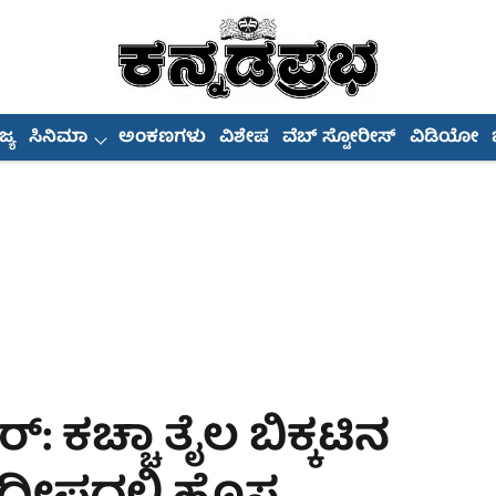
್ಯ
ಸಿನಿಮಾ
ಅಂಕಣಗಳು
ವಿಶೇಷ
ವೆಬ್ ಸ್ಟೋರೀಸ್
ವಿಡಿಯೋ
 ಕಚ್ಚಾ ತೈಲ ಬಿಕ್ಕಟಿನ