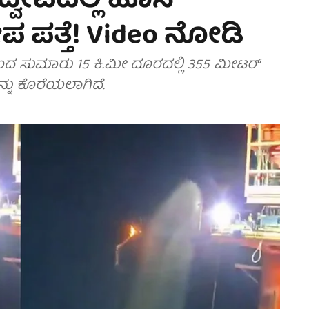
ವೀಪದಲ್ಲಿ ಹೊಸ
ೇಪ ಪತ್ತೆ! Video ನೋಡಿ
 ಸುಮಾರು 15 ಕಿ.ಮೀ ದೂರದಲ್ಲಿ 355 ಮೀಟರ್
್ನು ಕೊರೆಯಲಾಗಿದೆ.