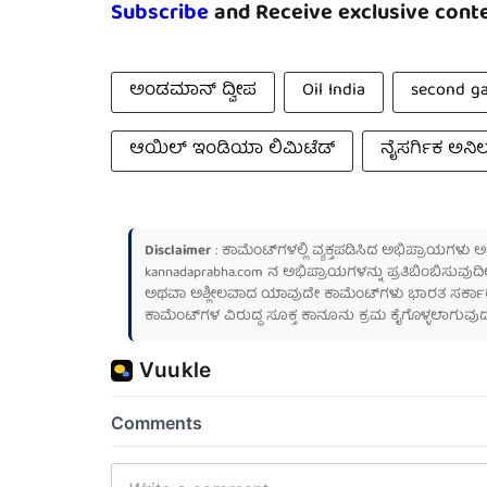
Subscribe
and Receive exclusive conte
ಅಂಡಮಾನ್ ದ್ವೀಪ
Oil India
second ga
ಆಯಿಲ್ ಇಂಡಿಯಾ ಲಿಮಿಟೆಡ್
ನೈಸರ್ಗಿಕ ಅನಿಲ 
Disclaimer
: ಕಾಮೆಂಟ್‌ಗಳಲ್ಲಿ ವ್ಯಕ್ತಪಡಿಸಿದ ಅಭಿಪ್ರಾಯಗಳು
kannadaprabha.com
ನ ಅಭಿಪ್ರಾಯಗಳನ್ನು ಪ್ರತಿಬಿಂಬಿಸುವುದಿ
ಅಥವಾ ಅಶ್ಲೀಲವಾದ ಯಾವುದೇ ಕಾಮೆಂಟ್‌ಗಳು ಭಾರತ ಸರ್ಕಾರದ ಮ
ಕಾಮೆಂಟ್‌ಗಳ ವಿರುದ್ಧ ಸೂಕ್ತ ಕಾನೂನು ಕ್ರಮ ಕೈಗೊಳ್ಳಲಾಗುವುದ