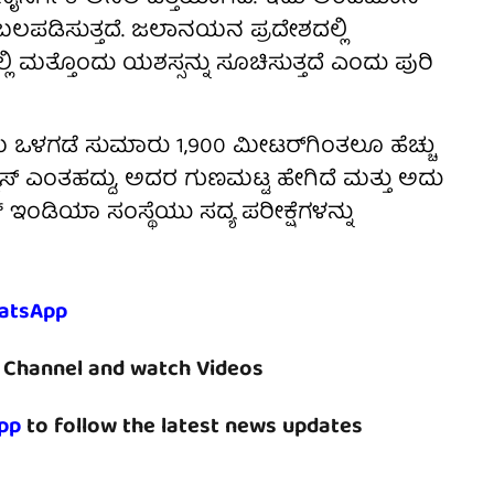
ಲಪಡಿಸುತ್ತದೆ. ಜಲಾನಯನ ಪ್ರದೇಶದಲ್ಲಿ
ಮತ್ತೊಂದು ಯಶಸ್ಸನ್ನು ಸೂಚಿಸುತ್ತದೆ ಎಂದು ಪುರಿ
ಒಳಗಡೆ ಸುಮಾರು 1,900 ಮೀಟರ್‌ಗಿಂತಲೂ ಹೆಚ್ಚು
 ಗ್ಯಾಸ್ ಎಂತಹದ್ದು, ಅದರ ಗುಣಮಟ್ಟ ಹೇಗಿದೆ ಮತ್ತು ಅದು
ಂಡಿಯಾ ಸಂಸ್ಥೆಯು ಸದ್ಯ ಪರೀಕ್ಷೆಗಳನ್ನು
atsApp
Channel and watch Videos
pp
to follow the latest news updates