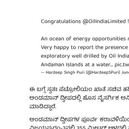
Congratulations
@OilIndiaLimited
!
An ocean of energy opportunities 
Very happy to report the presence 
exploratory well drilled by Oil Indi
Andaman Islands at a water…
pic.t
— Hardeep Singh Puri (@HardeepSPuri)
Jun
ಈ ಬಗ್ಗೆ ಸ್ವತಃ ಪೆಟ್ರೋಲಿಯಂ ಖಾತೆ ಸಚಿವ ಹರ
ಅಂಡಮಾನ್ ದ್ವೀಪದಲ್ಲಿ ಹೊಸ ನೈಸರ್ಗಿಕ ಅನಿಲ ನ
ಮಾಡಿದ್ದಾರೆ.
ಅಂಡಮಾನ್ ದ್ವೀಪಗಳ ಪೂರ್ವ ಕರಾವಳಿಯಿಂ
ವಿಜಯಪುರಂ-3ನಲ್ಲಿ 355 ಮೀಟರ್ ಆಳದಲ್ಲಿ 