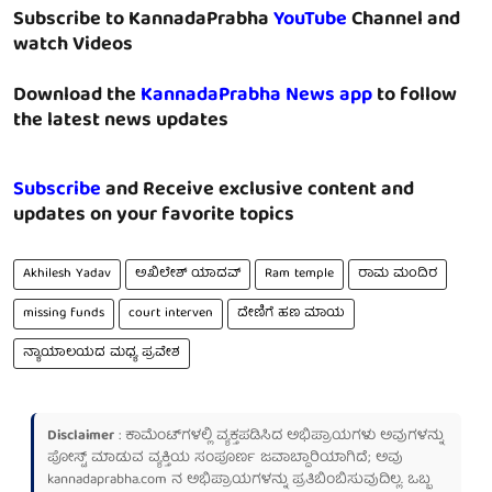
Subscribe to KannadaPrabha
YouTube
Channel and
watch Videos
Download the
KannadaPrabha News app
to follow
the latest news updates
Subscribe
and Receive exclusive content and
updates on your favorite topics
Akhilesh Yadav
ಅಖಿಲೇಶ್ ಯಾದವ್
Ram temple
ರಾಮ ಮಂದಿರ
missing funds
court interven
ದೇಣಿಗೆ ಹಣ ಮಾಯ
ನ್ಯಾಯಾಲಯದ ಮಧ್ಯ ಪ್ರವೇಶ
Disclaimer
: ಕಾಮೆಂಟ್‌ಗಳಲ್ಲಿ ವ್ಯಕ್ತಪಡಿಸಿದ ಅಭಿಪ್ರಾಯಗಳು ಅವುಗಳನ್ನು
ಪೋಸ್ಟ್ ಮಾಡುವ ವ್ಯಕ್ತಿಯ ಸಂಪೂರ್ಣ ಜವಾಬ್ದಾರಿಯಾಗಿದೆ; ಅವು
kannadaprabha.com
ನ ಅಭಿಪ್ರಾಯಗಳನ್ನು ಪ್ರತಿಬಿಂಬಿಸುವುದಿಲ್ಲ. ಒಬ್ಬ