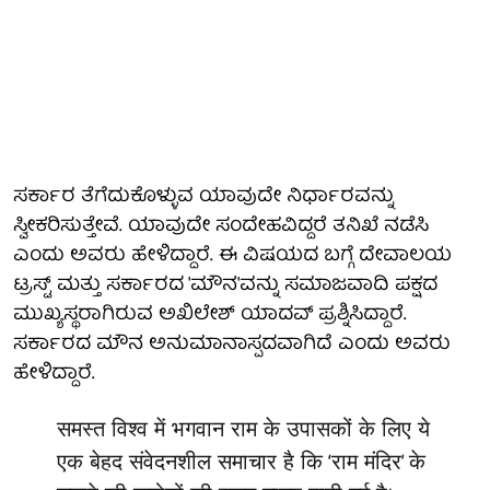
ಸರ್ಕಾರ ತೆಗೆದುಕೊಳ್ಳುವ ಯಾವುದೇ ನಿರ್ಧಾರವನ್ನು
ಸ್ವೀಕರಿಸುತ್ತೇವೆ. ಯಾವುದೇ ಸಂದೇಹವಿದ್ದರೆ ತನಿಖೆ ನಡೆಸಿ
ಎಂದು ಅವರು ಹೇಳಿದ್ದಾರೆ. ಈ ವಿಷಯದ ಬಗ್ಗೆ ದೇವಾಲಯ
ಟ್ರಸ್ಟ್ ಮತ್ತು ಸರ್ಕಾರದ 'ಮೌನ'ವನ್ನು ಸಮಾಜವಾದಿ ಪಕ್ಷದ
ಮುಖ್ಯಸ್ಥರಾಗಿರುವ ಅಖಿಲೇಶ್ ಯಾದವ್ ಪ್ರಶ್ನಿಸಿದ್ದಾರೆ.
ಸರ್ಕಾರದ ಮೌನ ಅನುಮಾನಾಸ್ಪದವಾಗಿದೆ ಎಂದು ಅವರು
ಹೇಳಿದ್ದಾರೆ.
समस्त विश्व में भगवान राम के उपासकों के लिए ये
एक बेहद संवेदनशील समाचार है कि ‘राम मंदिर’ के