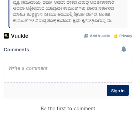
ವ್ಯಕ್ತಿ, ಸಮುದಾಯ, ಧರ್ಮ ಅಥವಾ ದೇಶದ ವಿರುದ್ಧ ಅವಹೇಳನಕಾರಿ
ಅಥವಾ ಅಶ್ಲೀಲವಾದ ಯಾವುದೇ ಕಾಮೆಂಟ್‌ಗಳು ಭಾರತ ಸರ್ಕಾರದ
ಮಾಹಿತಿ ತಂತ್ರಜ್ಞಾನ ನೀತಿಯ ಅಡಿಯಲ್ಲಿ ಶಿಕ್ಷಾರ್ಹವಾಗಿವೆ. ಅಂತಹ
ಕಾಮೆಂಟ್‌ಗಳ ವಿರುದ್ಧ ಸೂಕ್ತ ಕಾನೂನು ಕ್ರಮ ಕೈಗೊಳ್ಳಲಾಗುವುದು.