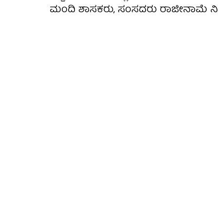
ಮಂದಿ ಶಾಸಕರು, ಸಂಸದರು ರಾಜೀನಾಮೆ ನೀಡುತ್