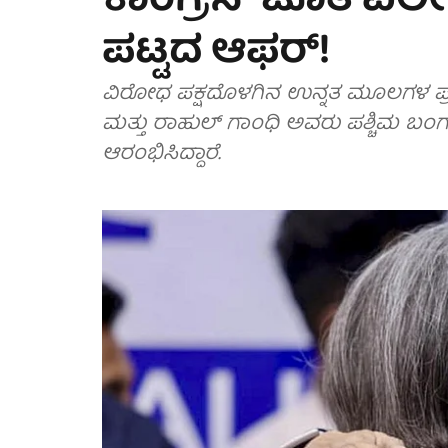
ಕಾಂಗ್ರೆಸ್ ಜೊತೆ ವಿಲೀ
ಪಟ್ಟದ ಆಫರ್!
ವಿರೋಧ ಪಕ್ಷದೊಳಗಿನ ಉನ್ನತ ಮೂಲಗಳ ಪ
ಮತ್ತು ರಾಹುಲ್ ಗಾಂಧಿ ಅವರು ಪಶ್ಚಿಮ ಬಂ
ಆರಂಭಿಸಿದ್ದಾರೆ.