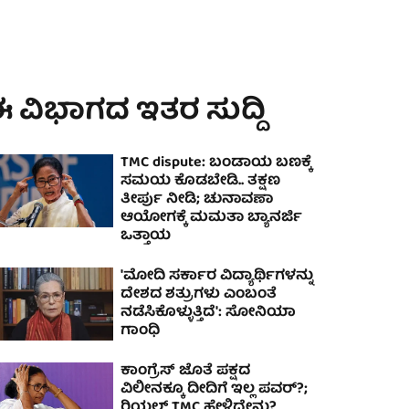
 ವಿಭಾಗದ ಇತರ ಸುದ್ದಿ
TMC dispute: ಬಂಡಾಯ ಬಣಕ್ಕೆ
ಸಮಯ ಕೊಡಬೇಡಿ.. ತಕ್ಷಣ
ತೀರ್ಪು ನೀಡಿ; ಚುನಾವಣಾ
ಆಯೋಗಕ್ಕೆ ಮಮತಾ ಬ್ಯಾನರ್ಜಿ
ಒತ್ತಾಯ
'ಮೋದಿ ಸರ್ಕಾರ ವಿದ್ಯಾರ್ಥಿಗಳನ್ನು
ದೇಶದ ಶತ್ರುಗಳು ಎಂಬಂತೆ
ನಡೆಸಿಕೊಳ್ಳುತ್ತಿದೆ': ಸೋನಿಯಾ
ಗಾಂಧಿ
ಕಾಂಗ್ರೆಸ್ ಜೊತೆ ಪಕ್ಷದ
ವಿಲೀನಕ್ಕೂ ದೀದಿಗೆ ಇಲ್ಲ ಪವರ್?;
ರಿಯಲ್ TMC ಹೇಳಿದ್ದೇನು?