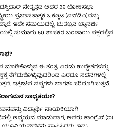
್ತಿದಾರ್ ನೇತೃತ್ವದ ಅದರ 29 ಲೋಕಸಭಾ
್ರೀಯ ಪ್ರಜಾಸತ್ತಾತ್ಮಕ ಒಕ್ಕೂಟ (ಎನ್‌ಡಿಎ)ವನ್ನು
ದ್ದಾರೆ. ಇದೇ ಸಮಯದಲ್ಲಿ, ಋತಬ್ರತ ಬ್ಯಾನರ್ಜಿ
ಭೆಯಲ್ಲಿ ಸುಮಾರು 60 ಶಾಸಕರ ಬಂಡಾಯ ಪಕ್ಷದಲ್ಲಿನ
 ಲಾಭ?
ಿಲೀನ ಮಾಡಿಕೊಳ್ಳುವ ಈ ತಂತ್ರ ಎರಡು ಉದ್ದೇಶಗಳನ್ನು
್ಷಕ್ಕೆ ತೆಗೆದುಕೊಳ್ಳುವುದರಿಂದ ಎರಡೂ ಸದನಗಳಲ್ಲಿ
ುತ್ತವೆ. ಇತ್ತೀಚಿನ ನಷ್ಟಗಳು ಭಾಗಶಃ ಸರಿದೂಗಿಸುತ್ತವೆ.
ನರಾಗಮನ ಸಾಧ್ಯತೆಯೇ?
ೀವನವನ್ನು ವಿದ್ಯಾರ್ಥಿ ನಾಯಕಿಯಾಗಿ
ಲ್ಲಿ ಅಧ್ಯಯನ ಮಾಡುವಾಗ, ಅವರು ಕಾಂಗ್ರೆಸ್ (ಐ)
ತ್ ಯೂನಿಯನ್‌ಗಳನ್ನು ಸ್ಥಾಪಿಸಿದರು, ಇದು