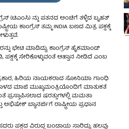
 (ಟಿಎಂಸಿ) ನ್ನು ಪತನದ ಅಂಚಿಗೆ ತಳ್ಳಿದ ಬೃಹತ್
ೀಯ ಕಾಂಗ್ರೆಸ್ ತಮ್ಮ INDIA ಬಣದ ಮಿತ್ರ ಪಕ್ಷಕ್ಕೆ
ುತ್ತವೆ.
ು ಭೇಟಿ ಮಾಡಿದ್ದು, ಕಾಂಗ್ರೆಸ್ ಹೈಕಮಾಂಡ್
 ಪಕ್ಷಕ್ಕೆ ಸೇರಿಕೊಳ್ಳುವಂತೆ ಆಹ್ವಾನ ನೀಡಿದೆ ಎಂಬ
್ರಕಾರ, ಹಿರಿಯ ನಾಯಕರಾದ ಸೋನಿಯಾ ಗಾಂಧಿ
ಗಾಳದ ಮಾಜಿ ಮುಖ್ಯಮಂತ್ರಿಯೊಂದಿಗೆ ಮಾತುಕತೆ
ದಂತೆ ಪ್ರಸ್ತಾಪಿಸಲಾದ ಷರತ್ತುಗಳಲ್ಲಿ ಮಮತಾ
್ತು ಅಭಿಷೇಕ್ ಬ್ಯಾನರ್ಜಿಗೆ ರಾಷ್ಟ್ರೀಯ ಪ್ರಧಾನ
ಸದರು ಪಕ್ಷದ ವಿರುದ್ಧ ಬಂಡಾಯ ಸಾರಿದ್ದು, ಹಲವು