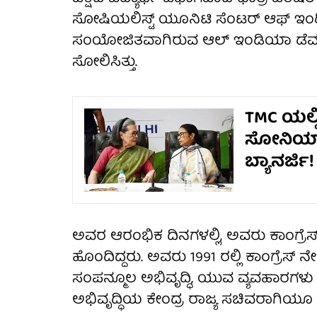
ಸೋಷಿಯಲಿಸ್ಟ್ ಯೂನಿಟಿ ಸೆಂಟರ್ ಆಫ್ ಇಂಡಿಯ
ಸಂಯೋಜಿತವಾಗಿರುವ ಆಲ್ ಇಂಡಿಯಾ ಡೆಮಾಕ್ರಟ
ಸೋಲಿಸಿತ್ತು.
TMC ಯಲ್
ಸೋನಿಯಾ
ಬ್ಯಾನರ್ಜಿ!
ಅವರ ಆರಂಭಿಕ ದಿನಗಳಲ್ಲಿ, ಅವರು ಕಾಂಗ್ರೆಸ್
ಹೊಂದಿದ್ದರು. ಅವರು 1991 ರಲ್ಲಿ ಕಾಂಗ್ರೆಸ್
ಸಂಪನ್ಮೂಲ ಅಭಿವೃದ್ಧಿ, ಯುವ ವ್ಯವಹಾರಗಳು ಮ
ಅಭಿವೃದ್ಧಿಯ ಕೇಂದ್ರ ರಾಜ್ಯ ಸಚಿವರಾಗಿಯೂ ಸೇವ