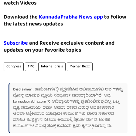
watch Videos
Download the
KannadaPrabha News app
to follow
the latest news updates
Subscribe
and Receive exclusive content and
updates on your favorite topics
Congress
TMC
Internal crisis
Merger Buzz
Disclaimer
: ಕಾಮೆಂಟ್‌ಗಳಲ್ಲಿ ವ್ಯಕ್ತಪಡಿಸಿದ ಅಭಿಪ್ರಾಯಗಳು ಅವುಗಳನ್ನು
ಪೋಸ್ಟ್ ಮಾಡುವ ವ್ಯಕ್ತಿಯ ಸಂಪೂರ್ಣ ಜವಾಬ್ದಾರಿಯಾಗಿದೆ; ಅವು
kannadaprabha.com
ನ ಅಭಿಪ್ರಾಯಗಳನ್ನು ಪ್ರತಿಬಿಂಬಿಸುವುದಿಲ್ಲ. ಒಬ್ಬ
ವ್ಯಕ್ತಿ, ಸಮುದಾಯ, ಧರ್ಮ ಅಥವಾ ದೇಶದ ವಿರುದ್ಧ ಅವಹೇಳನಕಾರಿ
ಅಥವಾ ಅಶ್ಲೀಲವಾದ ಯಾವುದೇ ಕಾಮೆಂಟ್‌ಗಳು ಭಾರತ ಸರ್ಕಾರದ
ಮಾಹಿತಿ ತಂತ್ರಜ್ಞಾನ ನೀತಿಯ ಅಡಿಯಲ್ಲಿ ಶಿಕ್ಷಾರ್ಹವಾಗಿವೆ. ಅಂತಹ
ಕಾಮೆಂಟ್‌ಗಳ ವಿರುದ್ಧ ಸೂಕ್ತ ಕಾನೂನು ಕ್ರಮ ಕೈಗೊಳ್ಳಲಾಗುವುದು.