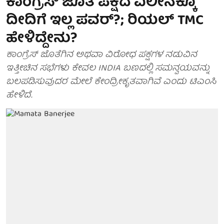
ಕಾಂಗ್ರೆಸ್ ಜೊತೆ ಪಕ್ಷದ ವಿಲೀನಕ್ಕೂ
ದೀದಿಗೆ ಇಲ್ಲ ಪವರ್?; ರಿಯಲ್ TMC
ಹೇಳಿದ್ದೇನು?
ಕಾಂಗ್ರೆಸ್ ಜೊತೆಗಿನ ಅಥವಾ ವಿರೋಧ ಪಕ್ಷಗಳ ನಡುವಿನ
ಇತ್ತೀಚಿನ ಸಭೆಗಳು ಕೇವಲ INDIA ಬಣದಲ್ಲಿ ಸಮನ್ವಯವನ್ನು
ಬಲಪಡಿಸುವುದರ ಮೇಲೆ ಕೇಂದ್ರೀಕೃತವಾಗಿವೆ ಎಂದು ಟಿಎಂಸಿ
ಹೇಳಿದೆ.