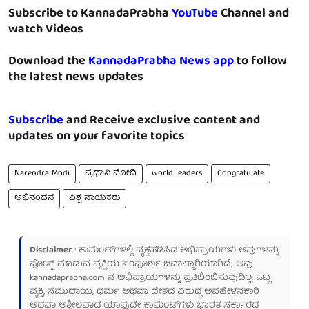
Subscribe to KannadaPrabha
YouTube
Channel and
watch Videos
Download the
KannadaPrabha News app
to follow
the latest news updates
Subscribe
and Receive exclusive content and
updates on your favorite topics
Narendra Modi
ಪ್ರಧಾನಿ ಮೋದಿ
world leaders
Congratulate
ಅಭಿನಂದನೆ
ವಿಶ್ವ ನಾಯಕರು
Disclaimer
: ಕಾಮೆಂಟ್‌ಗಳಲ್ಲಿ ವ್ಯಕ್ತಪಡಿಸಿದ ಅಭಿಪ್ರಾಯಗಳು ಅವುಗಳನ್ನು
ಪೋಸ್ಟ್ ಮಾಡುವ ವ್ಯಕ್ತಿಯ ಸಂಪೂರ್ಣ ಜವಾಬ್ದಾರಿಯಾಗಿದೆ; ಅವು
kannadaprabha.com
ನ ಅಭಿಪ್ರಾಯಗಳನ್ನು ಪ್ರತಿಬಿಂಬಿಸುವುದಿಲ್ಲ. ಒಬ್ಬ
ವ್ಯಕ್ತಿ, ಸಮುದಾಯ, ಧರ್ಮ ಅಥವಾ ದೇಶದ ವಿರುದ್ಧ ಅವಹೇಳನಕಾರಿ
ಅಥವಾ ಅಶ್ಲೀಲವಾದ ಯಾವುದೇ ಕಾಮೆಂಟ್‌ಗಳು ಭಾರತ ಸರ್ಕಾರದ