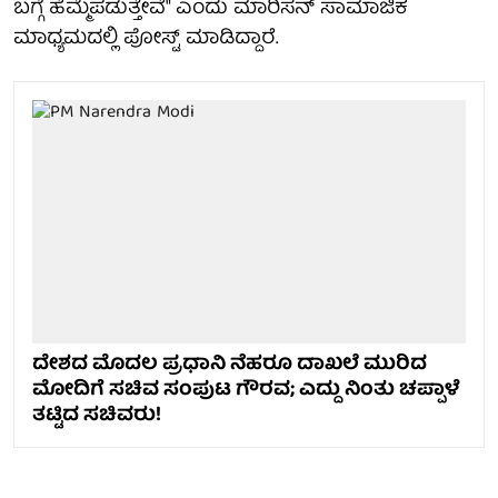
ಬಗ್ಗೆ ಹೆಮ್ಮೆಪಡುತ್ತೇವೆ" ಎಂದು ಮಾರಿಸನ್ ಸಾಮಾಜಿಕ
ಮಾಧ್ಯಮದಲ್ಲಿ ಪೋಸ್ಟ್ ಮಾಡಿದ್ದಾರೆ.
ದೇಶದ ಮೊದಲ ಪ್ರಧಾನಿ ನೆಹರೂ ದಾಖಲೆ ಮುರಿದ
ಮೋದಿಗೆ ಸಚಿವ ಸಂಪುಟ ಗೌರವ; ಎದ್ದು ನಿಂತು ಚಪ್ಪಾಳೆ
ತಟ್ಟಿದ ಸಚಿವರು!