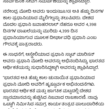
ಸಾರ್ವಜನಿಕ ಸೇವೆಗೆ ಸಮರ್ಪಣೆಯನ್ನು ಶ್ಲಾಘಿಸಿದ್ದಾರೆ.
ನರೇಂದ್ರ ಮೋದಿ ಅವರು ಇಂದು(ಜೂ.10) ಅತಿ ಹೆಚ್ಚು ದಿನಗಳ
ಕಾಲ ಪ್ರಧಾನಿಯಾದ ಮೈಲಿಗಲ್ಲನ್ನು ತಲುಪಿದರು. ದೇಶದ
ಮೊದಲ ಪ್ರಧಾನಿ ಜವಾಹರಲಾಲ್ ನೆಹರೂ ಅವರ 4,398
ದಿನಗಳ ದಾಖಲೆಯನ್ನು ಮುರಿದು 4,399 ದಿನ
ಪ್ರಧಾನಿಯಾಗುವ ಮೂಲಕ ದೀರ್ಘಾವಧಿ ಪ್ರಧಾನಿ ಎಂಬ
ಗೌರವಕ್ಕೆ ಪಾತ್ರರಾದರು.
ಈ ಸಾಧನೆಗೆ, ಆಸ್ಟ್ರೇಲಿಯಾದ ಪ್ರಧಾನಿ ಸ್ಕಾಟ್ ಮಾರಿಸನ್
ಅವರು ಪ್ರಧಾನಿ ಮೋದಿ ಅವರನ್ನು ಅಭಿನಂದಿಸಿದ್ದು, ಭಾರತದ
ಆರ್ಥಿಕತೆಯನ್ನು ಸುಧಾರಿಸಿದ್ದಕ್ಕಾಗಿ ಅವರನ್ನು ಶ್ಲಾಘಿಸಿದ್ದಾರೆ.
"ಭಾರತದ ಅತಿ ಹೆಚ್ಚು ಕಾಲ ಚುನಾಯಿತ ಪ್ರಧಾನಿಯಾದ
ಪ್ರಧಾನಿ ಮೋದಿ ಅವರಿಗೆ ಹೃತ್ಪೂರ್ವಕ ಅಭಿನಂದನೆಗಳು.
ಭಾರತದ ಆರ್ಥಿಕತೆ ಮತ್ತು ಜಾಗತಿಕ ಮಟ್ಟದಲ್ಲಿ ದೇಶದ
ಸ್ಥಾನಮಾನವನ್ನು ಹೆಚ್ಚಿಸಿದ ನಿಜವಾದ ರಾಜಕಾರಣಿ. ನಾವು
ಒಟ್ಟಾಗಿ ನಿರ್ಮಿಸಿದ ಸಮಗ್ರ ಕಾರ್ಯತಂತ್ರದ ಪಾಲುದಾರಿಕೆಯ