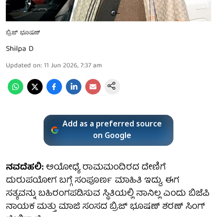
ಬ್ರಿಜ್ ಭೂಷಣ್
Shilpa D
Updated on
:
11 Jun 2026, 7:37 am
Add as a preferred source
on Google
ನವದೆಹಲಿ:
ಅಯೋಧ್ಯೆ ರಾಮಮಂದಿರದ ದೇಣಿಗೆ
ದುರುಪಯೋಗ ಬಗ್ಗೆ ಸಂಪೂರ್ಣ ಮಾಹಿತಿ ಇದ್ದು, ಈಗ
ಸತ್ಯವನ್ನು ಬಹಿರಂಗಪಡಿಸುವ ಸ್ಥಿತಿಯಲ್ಲಿ ನಾನಿಲ್ಲ ಎಂದು ಬಿಜೆಪಿ
ನಾಯಕ ಮತ್ತು ಮಾಜಿ ಸಂಸದ ಬ್ರಿಜ್ ಭೂಷಣ್ ಶರಣ್ ಸಿಂಗ್