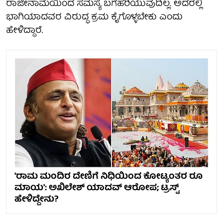
ರಾಜೀನಾಮೆಯಿಂದ ಸಮಸ್ಯೆ ಬಗೆಹರಿಯುವುದಿಲ್ಲ. ಅದರಲ್ಲಿ
ಭಾಗಿಯಾದವರ ವಿರುದ್ಧ ಕ್ರಮ ಕೈಗೊಳ್ಳಬೇಕು ಎಂದು
ಹೇಳಿದ್ದಾರೆ.
'ರಾಮ ಮಂದಿರ ದೇಣಿಗೆ ನಿಧಿಯಿಂದ ಕೋಟ್ಯಂತರ ರೂ
ಮಾಯ': ಅಖಿಲೇಶ್ ಯಾದವ್ ಆರೋಪ; ಟ್ರಸ್ಟ್
ಹೇಳಿದ್ದೇನು?