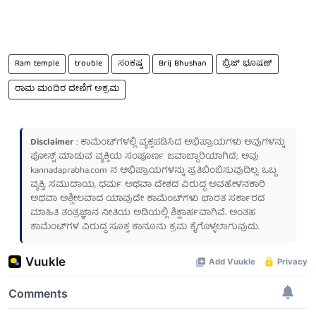
Ram temple
trouble
ಸಂಕಷ್ಟ
Brij Bhushan
ಬ್ರಿಜ್ ಭೂಷಣ್
ರಾಮ ಮಂದಿರ ದೇಣಿಗೆ ಅಕ್ರಮ
Disclaimer
: ಕಾಮೆಂಟ್‌ಗಳಲ್ಲಿ ವ್ಯಕ್ತಪಡಿಸಿದ ಅಭಿಪ್ರಾಯಗಳು ಅವುಗಳನ್ನು
ಪೋಸ್ಟ್ ಮಾಡುವ ವ್ಯಕ್ತಿಯ ಸಂಪೂರ್ಣ ಜವಾಬ್ದಾರಿಯಾಗಿದೆ; ಅವು
kannadaprabha.com
ನ ಅಭಿಪ್ರಾಯಗಳನ್ನು ಪ್ರತಿಬಿಂಬಿಸುವುದಿಲ್ಲ. ಒಬ್ಬ
ವ್ಯಕ್ತಿ, ಸಮುದಾಯ, ಧರ್ಮ ಅಥವಾ ದೇಶದ ವಿರುದ್ಧ ಅವಹೇಳನಕಾರಿ
ಅಥವಾ ಅಶ್ಲೀಲವಾದ ಯಾವುದೇ ಕಾಮೆಂಟ್‌ಗಳು ಭಾರತ ಸರ್ಕಾರದ
ಮಾಹಿತಿ ತಂತ್ರಜ್ಞಾನ ನೀತಿಯ ಅಡಿಯಲ್ಲಿ ಶಿಕ್ಷಾರ್ಹವಾಗಿವೆ. ಅಂತಹ
ಕಾಮೆಂಟ್‌ಗಳ ವಿರುದ್ಧ ಸೂಕ್ತ ಕಾನೂನು ಕ್ರಮ ಕೈಗೊಳ್ಳಲಾಗುವುದು.