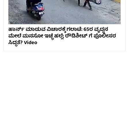
ಹಾರ್ನ್ ಮಾಡುವ ವಿಚಾರಕ್ಕೆ ಗಲಾಟೆ: 65ರ ವೃದ್ಧನ
ಮೇಲೆ ಮನಸೋ ಇಚ್ಛೆ ಹಲ್ಲೆ; ರೌಡಿಶೀಟ್ ಗೆ ಪೊಲೀಸರ
ಸಿದ್ಧತೆ? Video