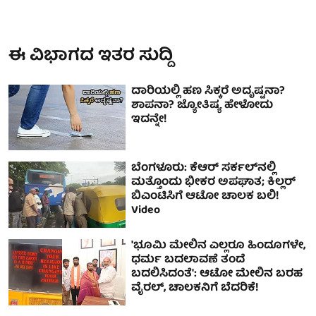
ಈ ವಿಭಾಗದ ಇತರ ಸುದ್ದಿ
ದಾರಿಯಲ್ಲಿ ಹಣ ಸಿಕ್ಕರೆ ಅದೃಷ್ಟನಾ?
ಶಾಪನಾ? ಜ್ಯೋತಿಷ್ಯ ಹೇಳೋದು
ಇದನ್ನೇ!
ಬೆಂಗಳೂರು: ಕೆಆರ್ ಸರ್ಕಲ್​​ನಲ್ಲಿ
ಮತ್ತೊಂದು ಭೀಕರ ಅಪಘಾತ; ಕಿಲ್ಲರ್
ಬಿಎಂಟಿಸಿಗೆ ಆಟೋ ಚಾಲಕ ಬಲಿ!
Video
'ಭೂಮಿ ಮೇಲಿನ ಎಲ್ಲರೂ ಹಿಂದೂಗಳೇ,
ಧರ್ಮ ಬದಲಾವಣೆ ತಂದೆ
ಬದಲಿಸಿದಂತೆ': ಆಟೋ ಮೇಲಿನ ಬರಹ
ವೈರಲ್, ಚಾಲಕನಿಗೆ ಬೆದರಿಕೆ!