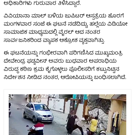
ಅಧಿಕಾರಿಗಳು ಗುರುವಾರ ತಿಳಿಸಿದ್ದಾರೆ.
ವಿವಿಯಾನಾ ಮಾಲ್ ಬಳಿಯ ಜುಪಿಟರ್ ಆಸ್ಪತ್ರೆಯ ಹೊರಗೆ
ಮಂಗಳವಾರ ಸಂಜೆ ಈ ಘಟನೆ ನಡೆದಿದ್ದು, ಹಲ್ಲೆಯ ವಿಡಿಯೋ
ಸಾಮಾಜಿಕ ಮಾಧ್ಯಮದಲ್ಲಿ ವೈರಲ್ ಆದ ನಂತರ
ಸಾರ್ವಜನಿಕರಿಂದ ವ್ಯಾಪಕ ಆಕ್ರೋಶ ವ್ಯಕ್ತವಾಗಿತ್ತು.
ಈ ಘಟನೆಯನ್ನು ಗಂಭೀರವಾಗಿ ಪರಿಗಣಿಸಿದ ಮುಖ್ಯಮಂತ್ರಿ
ದೇವೇಂದ್ರ ಫಡ್ನವೀಸ್ ಅವರು ಬುಧವಾರ ಅಪರಾಧಿಯ
ವಿರುದ್ಧ ಕಠಿಣ ಕ್ರಮ ಕೈಗೊಳ್ಳಲು ಪೊಲೀಸರಿಗೆ ಕಟ್ಟುನಿಟ್ಟಿನ
ನಿರ್ದೇಶನ ನೀಡಿದ ನಂತರ, ಆರೋಪಿಯನ್ನು ಬಂಧಿಸಲಾಗಿದೆ.