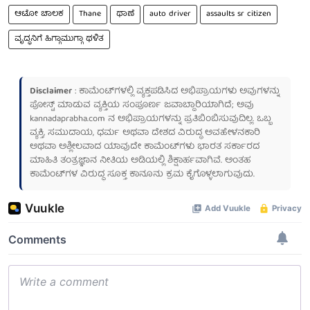
ಆಟೋ ಚಾಲಕ
Thane
ಥಾಣೆ
auto driver
assaults sr citizen
ವೃದ್ಧನಿಗೆ ಹಿಗ್ಗಾಮುಗ್ಗಾ ಥಳಿತ
Disclaimer
: ಕಾಮೆಂಟ್‌ಗಳಲ್ಲಿ ವ್ಯಕ್ತಪಡಿಸಿದ ಅಭಿಪ್ರಾಯಗಳು ಅವುಗಳನ್ನು
ಪೋಸ್ಟ್ ಮಾಡುವ ವ್ಯಕ್ತಿಯ ಸಂಪೂರ್ಣ ಜವಾಬ್ದಾರಿಯಾಗಿದೆ; ಅವು
kannadaprabha.com
ನ ಅಭಿಪ್ರಾಯಗಳನ್ನು ಪ್ರತಿಬಿಂಬಿಸುವುದಿಲ್ಲ. ಒಬ್ಬ
ವ್ಯಕ್ತಿ, ಸಮುದಾಯ, ಧರ್ಮ ಅಥವಾ ದೇಶದ ವಿರುದ್ಧ ಅವಹೇಳನಕಾರಿ
ಅಥವಾ ಅಶ್ಲೀಲವಾದ ಯಾವುದೇ ಕಾಮೆಂಟ್‌ಗಳು ಭಾರತ ಸರ್ಕಾರದ
ಮಾಹಿತಿ ತಂತ್ರಜ್ಞಾನ ನೀತಿಯ ಅಡಿಯಲ್ಲಿ ಶಿಕ್ಷಾರ್ಹವಾಗಿವೆ. ಅಂತಹ
ಕಾಮೆಂಟ್‌ಗಳ ವಿರುದ್ಧ ಸೂಕ್ತ ಕಾನೂನು ಕ್ರಮ ಕೈಗೊಳ್ಳಲಾಗುವುದು.