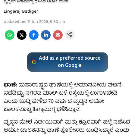
ವೃದ್ಧನಿಗೆ ಹಿಗ್ಗಾಮುಗ್ಗಾ ಥಳಿಸಿದ ಆಟೋ ಚಾಲಕ
Lingaraj Badiger
Updated on
:
11 Jun 2026, 9:50 am
Add as a preferred source
on Google
ಥಾಣೆ:
ಮಹಾರಾಷ್ಟ್ರದ ಥಾಣೆಯಲ್ಲಿ ಅಮಾನವೀಯ ಘಟನೆ
ನಡೆದಿದ್ದು, ನಗರದ ಮಾಲ್ ಬಳಿ ರಸ್ತೆಯಲ್ಲಿ ಉಗುಳಬೇಡಿ
ಎಂದು ಬುದ್ಧಿ ಹೇಳಿದ 70 ವರ್ಷದ ವೃದ್ಧನ ಆಟೋ
ಚಾಲಕನೊಬ್ಬ ಹಿಗ್ಗಾಮುಗ್ಗ ಥಳಿಸಿದ್ದಾನೆ.
ವೃದ್ಧನ ಮೇಲೆ ನಿರ್ದಯವಾಗಿ ಮತ್ತು ಕ್ರೂರವಾಗಿ ಹಲ್ಲೆ ನಡೆಸಿದ
ಆಟೋ ಚಾಲಕನನ್ನು ಥಾಣೆ ಪೊಲೀಸರು ಬಂಧಿಸಿದ್ದಾರೆ ಎಂದು