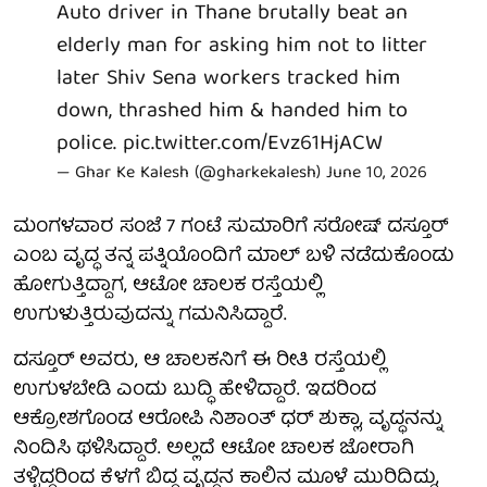
Auto driver in Thane brutally beat an
elderly man for asking him not to litter
later Shiv Sena workers tracked him
down, thrashed him & handed him to
police.
pic.twitter.com/Evz61HjACW
— Ghar Ke Kalesh (@gharkekalesh)
June 10, 2026
ಮಂಗಳವಾರ ಸಂಜೆ 7 ಗಂಟೆ ಸುಮಾರಿಗೆ ಸರೋಷ್ ದಸ್ತೂರ್
ಎಂಬ ವೃದ್ಧ ತನ್ನ ಪತ್ನಿಯೊಂದಿಗೆ ಮಾಲ್ ಬಳಿ ನಡೆದುಕೊಂಡು
ಹೋಗುತ್ತಿದ್ದಾಗ, ಆಟೋ ಚಾಲಕ ರಸ್ತೆಯಲ್ಲಿ
ಉಗುಳುತ್ತಿರುವುದನ್ನು ಗಮನಿಸಿದ್ದಾರೆ.
ದಸ್ತೂರ್ ಅವರು, ಆ ಚಾಲಕನಿಗೆ ಈ ರೀತಿ ರಸ್ತೆಯಲ್ಲಿ
ಉಗುಳಬೇಡಿ ಎಂದು ಬುದ್ಧಿ ಹೇಳಿದ್ದಾರೆ. ಇದರಿಂದ
ಆಕ್ರೋಶಗೊಂಡ ಆರೋಪಿ ನಿಶಾಂತ್ ಧರ್ ಶುಕ್ಲಾ, ವೃದ್ಧನನ್ನು
ನಿಂದಿಸಿ ಥಳಿಸಿದ್ದಾರೆ. ಅಲ್ಲದೆ ಆಟೋ ಚಾಲಕ ಜೋರಾಗಿ
ತಳ್ಳಿದ್ದರಿಂದ ಕೆಳಗೆ ಬಿದ್ದ ವೃದ್ಧನ ಕಾಲಿನ ಮೂಳೆ ಮುರಿದಿದ್ದು,