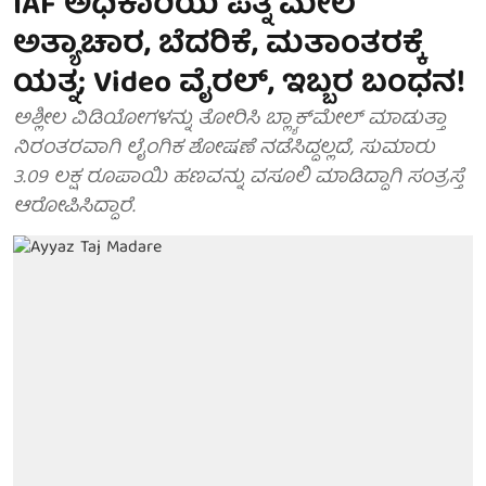
IAF ಅಧಿಕಾರಿಯ ಪತ್ನಿ ಮೇಲೆ
ಅತ್ಯಾಚಾರ, ಬೆದರಿಕೆ, ಮತಾಂತರಕ್ಕೆ
ಯತ್ನ; Video ವೈರಲ್, ಇಬ್ಬರ ಬಂಧನ!
ಅಶ್ಲೀಲ ವಿಡಿಯೋಗಳನ್ನು ತೋರಿಸಿ ಬ್ಲ್ಯಾಕ್‌ಮೇಲ್ ಮಾಡುತ್ತಾ
ನಿರಂತರವಾಗಿ ಲೈಂಗಿಕ ಶೋಷಣೆ ನಡೆಸಿದ್ದಲ್ಲದೆ, ಸುಮಾರು
3.09 ಲಕ್ಷ ರೂಪಾಯಿ ಹಣವನ್ನು ವಸೂಲಿ ಮಾಡಿದ್ದಾಗಿ ಸಂತ್ರಸ್ತೆ
ಆರೋಪಿಸಿದ್ದಾರೆ.