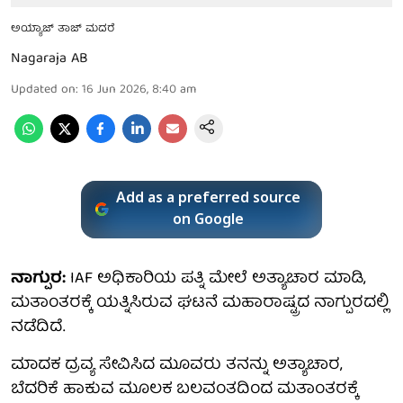
ಅಯ್ಯಾಜ್ ತಾಜ್ ಮದರೆ
Nagaraja AB
Updated on
:
16 Jun 2026, 8:40 am
Add as a preferred source
on Google
ನಾಗ್ಪುರ:
IAF ಅಧಿಕಾರಿಯ ಪತ್ನಿ ಮೇಲೆ ಅತ್ಯಾಚಾರ ಮಾಡಿ,
ಮತಾಂತರಕ್ಕೆ ಯತ್ನಿಸಿರುವ ಘಟನೆ ಮಹಾರಾಷ್ಟ್ರದ ನಾಗ್ಪುರದಲ್ಲಿ
ನಡೆದಿದೆ.
ಮಾದಕ ದ್ರವ್ಯ ಸೇವಿಸಿದ ಮೂವರು ತನನ್ನು ಅತ್ಯಾಚಾರ,
ಬೆದರಿಕೆ ಹಾಕುವ ಮೂಲಕ ಬಲವಂತದಿಂದ ಮತಾಂತರಕ್ಕೆ