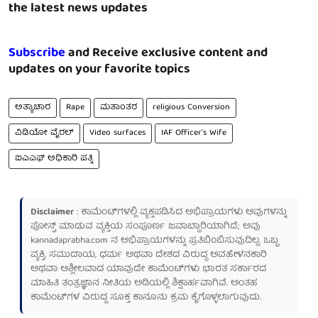
the latest news updates
Subscribe
and Receive exclusive content and
updates on your favorite topics
ಅತ್ಯಾಚಾರ
Rape
ಮತಾಂತರ
religious Conversion
ವಿಡಿಯೋ ವೈರಲ್
Video surfaces
IAF Officer's Wife
ಐಎಎಫ್ ಅಧಿಕಾರಿ ಪತ್ನಿ
Disclaimer
: ಕಾಮೆಂಟ್‌ಗಳಲ್ಲಿ ವ್ಯಕ್ತಪಡಿಸಿದ ಅಭಿಪ್ರಾಯಗಳು ಅವುಗಳನ್ನು
ಪೋಸ್ಟ್ ಮಾಡುವ ವ್ಯಕ್ತಿಯ ಸಂಪೂರ್ಣ ಜವಾಬ್ದಾರಿಯಾಗಿದೆ; ಅವು
kannadaprabha.com
ನ ಅಭಿಪ್ರಾಯಗಳನ್ನು ಪ್ರತಿಬಿಂಬಿಸುವುದಿಲ್ಲ. ಒಬ್ಬ
ವ್ಯಕ್ತಿ, ಸಮುದಾಯ, ಧರ್ಮ ಅಥವಾ ದೇಶದ ವಿರುದ್ಧ ಅವಹೇಳನಕಾರಿ
ಅಥವಾ ಅಶ್ಲೀಲವಾದ ಯಾವುದೇ ಕಾಮೆಂಟ್‌ಗಳು ಭಾರತ ಸರ್ಕಾರದ
ಮಾಹಿತಿ ತಂತ್ರಜ್ಞಾನ ನೀತಿಯ ಅಡಿಯಲ್ಲಿ ಶಿಕ್ಷಾರ್ಹವಾಗಿವೆ. ಅಂತಹ
ಕಾಮೆಂಟ್‌ಗಳ ವಿರುದ್ಧ ಸೂಕ್ತ ಕಾನೂನು ಕ್ರಮ ಕೈಗೊಳ್ಳಲಾಗುವುದು.