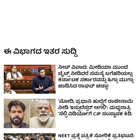
ಈ ವಿಭಾಗದ ಇತರ ಸುದ್ದಿ
ನೀಟ್ ವಿವಾದ: ಮೀಡಿಯಾ ಮುಂದೆ
ಬೈಟ್ಸ್ ನೀಡಿದರೆ ಸಮಸ್ಯೆ ಬಗೆಹರಿಯಲ್ಲ;
ಕರ್ನಾಟಕ ಸರ್ಕಾರವನ್ನು ಹಿಗ್ಗಾ ಮುಗ್ಗಾ
ಜಾಡಿಸಿದ ರಾಘವ್ ಚಡ್ಡಾ!
'ಮೋದಿ, ಪ್ರಧಾನಿ ಹುದ್ದೆಗೆ ರಾಜೀನಾಮೆ
ನೀಡಿ ಇನ್ಫುಲೆನ್ಸರ್ ಆಗಲಿ': ಮಧ್ಯರಾತ್ರಿ
'ಸೆಲ್ಫಿ ವಿಡಿಯೋ'ಗೆ CJP ಸಂಸ್ಥಾಪಕ ಕಿಡಿ
NEET ಪ್ರಶ್ನೆ ಪತ್ರಿಕೆ ಸೋರಿಕೆ ಪ್ರತಿಭಟನೆ: