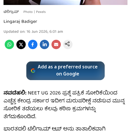
ಟೆಲಿಗ್ರಾಮ್
Photo | Pexels
Lingaraj Badiger
Updated on
:
16 Jun 2026, 6:01 am
Add as a preferred source
on Google
ನವದೆಹಲಿ:
NEET UG 2026 ಪ್ರಶ್ನೆ ಪತ್ರಿಕೆ ಸೋರಿಕೆಯಿಂದ
ಎಚ್ಚೆತ್ತ ಕೇಂದ್ರ ಸರ್ಕಾರ ಇದೀಗ ಮರುಪರೀಕ್ಷೆ ನಡೆಸುವ ಮುನ್ನ
ಸೋರಿಕೆ ತಡೆಯಲು ಕೆಲವು ಕಠಿಣ ಕ್ರಮಗಳನ್ನು
ತೆಗೆದುಕೊಂಡಿದೆ.
ಭಾರತದಲ್ಲಿ ಟೆಲಿಗ್ರಾಮ್ ಆ್ಯಪ್ ಅನ್ನು ತಾತ್ಕಾಲಿಕವಾಗಿ