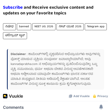
Subscribe
and Receive exclusive content and
updates on your favorite topics
ನಿಷೇಧ
banned
NEET UG 2026
ನೀಟ್ ಯುಜಿ 2026
Telegram app
ಟೆಲಿಗ್ರಾಮ್ ಆ್ಯಪ್
Disclaimer
: ಕಾಮೆಂಟ್‌ಗಳಲ್ಲಿ ವ್ಯಕ್ತಪಡಿಸಿದ ಅಭಿಪ್ರಾಯಗಳು ಅವುಗಳನ್ನು
ಪೋಸ್ಟ್ ಮಾಡುವ ವ್ಯಕ್ತಿಯ ಸಂಪೂರ್ಣ ಜವಾಬ್ದಾರಿಯಾಗಿದೆ; ಅವು
kannadaprabha.com
ನ ಅಭಿಪ್ರಾಯಗಳನ್ನು ಪ್ರತಿಬಿಂಬಿಸುವುದಿಲ್ಲ. ಒಬ್ಬ
ವ್ಯಕ್ತಿ, ಸಮುದಾಯ, ಧರ್ಮ ಅಥವಾ ದೇಶದ ವಿರುದ್ಧ ಅವಹೇಳನಕಾರಿ
ಅಥವಾ ಅಶ್ಲೀಲವಾದ ಯಾವುದೇ ಕಾಮೆಂಟ್‌ಗಳು ಭಾರತ ಸರ್ಕಾರದ
ಮಾಹಿತಿ ತಂತ್ರಜ್ಞಾನ ನೀತಿಯ ಅಡಿಯಲ್ಲಿ ಶಿಕ್ಷಾರ್ಹವಾಗಿವೆ. ಅಂತಹ
ಕಾಮೆಂಟ್‌ಗಳ ವಿರುದ್ಧ ಸೂಕ್ತ ಕಾನೂನು ಕ್ರಮ ಕೈಗೊಳ್ಳಲಾಗುವುದು.