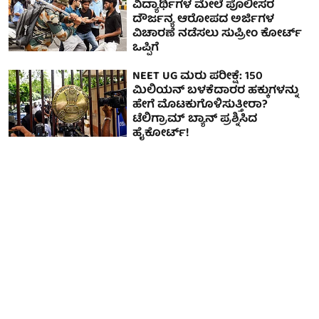
ವಿದ್ಯಾರ್ಥಿಗಳ ಮೇಲೆ ಪೊಲೀಸರ
ದೌರ್ಜನ್ಯ ಆರೋಪದ ಅರ್ಜಿಗಳ
ವಿಚಾರಣೆ ನಡೆಸಲು ಸುಪ್ರೀಂ ಕೋರ್ಟ್
ಒಪ್ಪಿಗೆ
NEET UG ಮರು ಪರೀಕ್ಷೆ: 150
ಮಿಲಿಯನ್ ಬಳಕೆದಾರರ ಹಕ್ಕುಗಳನ್ನು
ಹೇಗೆ ಮೊಟಕುಗೊಳಿಸುತ್ತೀರಾ?
ಟೆಲಿಗ್ರಾಮ್ ಬ್ಯಾನ್ ಪ್ರಶ್ನಿಸಿದ
ಹೈಕೋರ್ಟ್!