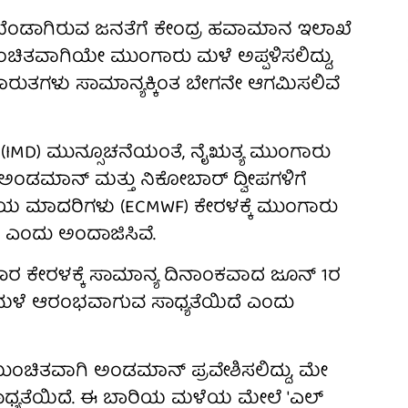
ಬೆಂಡಾಗಿರುವ ಜನತೆಗೆ ಕೇಂದ್ರ ಹವಾಮಾನ ಇಲಾಖೆ
 ಮುಂಚಿತವಾಗಿಯೇ ಮುಂಗಾರು ಮಳೆ ಅಪ್ಪಳಿಸಲಿದ್ದು,
ರುತಗಳು ಸಾಮಾನ್ಯಕ್ಕಿಂತ ಬೇಗನೇ ಆಗಮಿಸಲಿವೆ
MD) ಮುನ್ಸೂಚನೆಯಂತೆ, ನೈಋತ್ಯ ಮುಂಗಾರು
 ಅಂಡಮಾನ್ ಮತ್ತು ನಿಕೋಬಾರ್ ದ್ವೀಪಗಳಿಗೆ
್ರೀಯ ಮಾದರಿಗಳು (ECMWF) ಕೇರಳಕ್ಕೆ ಮುಂಗಾರು
ಎಂದು ಅಂದಾಜಿಸಿವೆ.
ರ ಕೇರಳಕ್ಕೆ ಸಾಮಾನ್ಯ ದಿನಾಂಕವಾದ ಜೂನ್ 1ರ
 ಮಳೆ ಆರಂಭವಾಗುವ ಸಾಧ್ಯತೆಯಿದೆ ಎಂದು
ಂಚಿತವಾಗಿ ಅಂಡಮಾನ್ ಪ್ರವೇಶಿಸಲಿದ್ದು, ಮೇ
ಸಾಧ್ಯತೆಯಿದೆ. ಈ ಬಾರಿಯ ಮಳೆಯ ಮೇಲೆ 'ಎಲ್