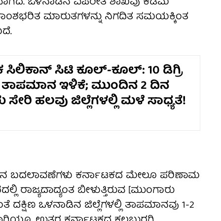
ವಾಗಿದೆ. ಒಳನಾಡಿನ ವಿಪರೀತ ಶಾಖವು ಕಡಿಮೆ
 ತೇವಾಂಶಭರಿತ ಮಾರುತಗಳನ್ನು ನಿಗದಿತ ಸಮಯಕ್ಕಿಂತ
ದೆ.
ಸಿಲಿಕಾನ್ ಸಿಟಿ ಕೂಲ್-ಕೂಲ್: 10 ಡಿಗ್ರಿ
್ ತಾಪಮಾನ ಇಳಿಕೆ; ಮುಂದಿನ 2 ದಿನ
ಸೇರಿ ಹಲವು ಜಿಲ್ಲೆಗಳಲ್ಲಿ ಮಳೆ ಸಾಧ್ಯತೆ!
ವಾಮಾನ ಬದಲಾವಣೆಗಳು ಕರ್ನಾಟಕದ ಮೇಲೂ ಪರಿಣಾಮ
ದಲ್ಲಿ ರಾಜ್ಯದಾದ್ಯಂತ ಬೀಳುತ್ತಿರುವ [ಮುಂಗಾರು
ದಕ್ಷಿಣ ಒಳನಾಡಿನ ಜಿಲ್ಲೆಗಳಲ್ಲಿ ತಾಪಮಾನವು 1-2
ತಾಗಿಯೂ, ಉತ್ತರ ಕರ್ನಾಟಕದ ಕಲಬುರಗಿ,