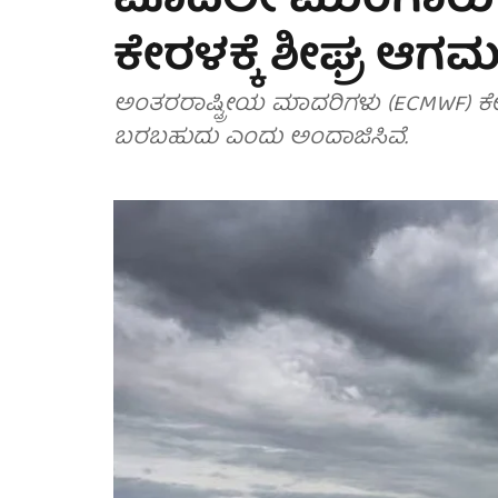
ಮೊದಲೇ ಮುಂಗಾರು
ಕೇರಳಕ್ಕೆ ಶೀಘ್ರ ಆಗ
ಅಂತರರಾಷ್ಟ್ರೀಯ ಮಾದರಿಗಳು (ECMWF) ಕ
ಬರಬಹುದು ಎಂದು ಅಂದಾಜಿಸಿವೆ.