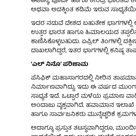
ಈಶಾನ್ಯ, ಪೂರ್ವ ಹಾಗೂ ಕೇಂದ್ರ ಭಾರತದ ಕೆ
ಅಥವಾ ಅದಕ್ಕಿಂತ ಕಡಿಮೆ ಇರುವ ಸಾಧ್ಯತೆಯಿದ
ಇದರ ನಡುವೆ ದೇಶದ ಬಹುತೇಕ ಭಾಗಗಳಲ್ಲಿ ಉಷ್
ಉತ್ತರ ಭಾರತ ಹಾಗೂ ಹಿಮಾಲಯದ ತಪ್ಪಲಿನ ಪ್
ಕಾಣಿಸಿಕೊಳ್ಳಬಹುದು. ಏಪ್ರಿಲ್ ತಿಂಗಳಲ್ಲಿ ದಕ್
ದಾಖಲಾಗಿದ್ದರೆ, ಇತರ ಭಾಗಗಳಲ್ಲಿ ಕನಿಷ್ಠ ತಾ
‘ಎಲ್ ನಿನೊ’ ಪರಿಣಾಮ
ಪೆಸಿಫಿಕ್ ಮಹಾಸಾಗರದಲ್ಲಿ ನೀರಿನ ತಾಪಮಾನ ಹೆಚ್
ನಿರ್ಮಾಣವಾಗಿದ್ದು, ಇದು ಈ ವರ್ಷದ ಮ
ಸಾಧ್ಯತೆ ಇದೆ. ಒಟ್ಟಾರೆ ಮಳೆಯ ಪ್ರಮಾಣ ವ
ಅಂದಾಜು ವ್ಯಕ್ತವಾಗಿದೆ. ಹವಾಮಾನ ಇಲಾಖೆ ನ
ಹಾಗೂ ಸಾರ್ವಜನಿಕರು ಮುನ್ನೆಚ್ಚರಿಕೆ ಕ್ರಮಗಳ
ಅದಾಗ್ಯೂ ಪ್ರಸ್ತುತ ತಟಸ್ಥವಾಗಿದ್ದರೂ, ಮುಂ