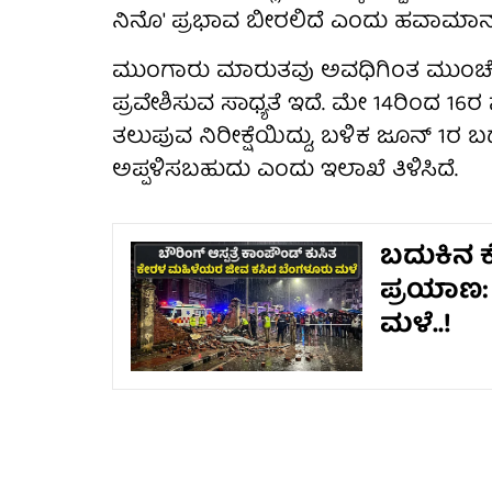
ನಿನೊ' ಪ್ರಭಾವ ಬೀರಲಿದೆ ಎಂದು ಹವಾಮಾನ 
ಮುಂಗಾರು ಮಾರುತವು ಅವಧಿಗಿಂತ ಮುಂಚೆಯ
ಪ್ರವೇಶಿಸುವ ಸಾಧ್ಯತೆ ಇದೆ. ಮೇ 14ರಿಂದ 1
ತಲುಪುವ ನಿರೀಕ್ಷೆಯಿದ್ದು, ಬಳಿಕ ಜೂನ್ 1
ಅಪ್ಪಳಿಸಬಹುದು ಎಂದು ಇಲಾಖೆ ತಿಳಿಸಿದೆ.
ಬದುಕಿನ
ಪ್ರಯಾಣ:
ಮಳೆ..!